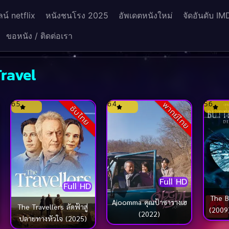
น์ netflix
หนังชนโรง 2025
อัพเดตหนังใหม่
จัดอันดับ IM
ขอหนัง / ติดต่อเรา
Travel
6.5
6.4
5.6
พากย์ไทย
ซับไทย
Full HD
Full HD
The B
Ajoomma คุณป้าซารางเฮ
The Travellers ลัดฟ้าสู่
(2009)
(2022)
ปลายทางหัวใจ (2025)