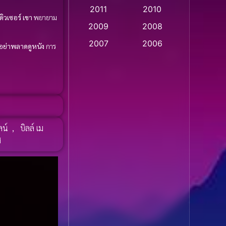
2011
2010
Apple TV
(20)
ดิวเซอร์
เขา
พยายาม
2009
2008
Apple TV+
(318)
2007
2006
อย่าพลาดดูหนัง
การ
Based on a True Story
2005
2004
สร้างจากเรื่องจริง
(2)
2003
2002
2001
2000
Based on a True Story
เรื่องจริง
(36)
1999
1998
ลน์
,
บิลล์ เม
1997
1996
Based on a True Story
ส
เรื่องจริง
(77)
1995
1994
1993
1992
Based on Novel
(16)
1991
1990
Betrayal
(1)
1989
1988
Biography
(3)
1987
1986