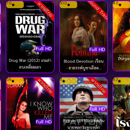
Sound Track
7.0
10.0
4.0
ย
พากย์ไทย
Full HD
Full HD
Durga
Drug War (2012) เกมล่า
Blood Devotion เรือน
ลบเหลี่ยมเลว
อาถรรพ์บูชาเลือด
(2026)
S
o
u
n
d
t
r
a
c
k
ั
บ
ไ
ท
ย
3.6
8
6.3
พากย์ไทย
พากย์ไทย
Full HD
Patton (1970) แพ็ตตัน
Full HD
นายพลกระดูกเหล็ก