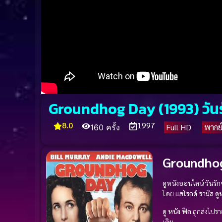
Groundhog Day (1993) วั
8.0
1997
Full HD
พากย
160 ครั้ง
Groundhog
ดูหนังออนไลน์ วันรั
โดย
แฮโรลด์ รามิส
ดู
ดู หนัง
ฟิล
ถูกส่งไปร
เดิม