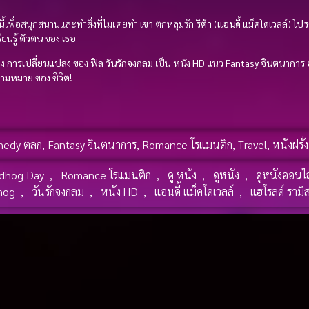
นี้เพื่อสนุกสนานและทำสิ่งที่ไม่เคยทำ
เขา
ตกหลุมรัก
ริต้า
(
แอนดี้ แม็คโดเวลล์
)
โปร
ยนรู้
ตัวตน
ของ
เธอ
ดง
การเปลี่ยนแปลง
ของ
ฟิล
วันรักจงกลม
เป็น
หนัง HD
แนว
Fantasy จินตนาการ
ามหมาย
ของ
ชีวิต
!
medy ตลก
,
Fantasy จินตนาการ
,
Romance โรแมนติก
,
Travel
,
หนังฝรั่ง
dhog Day
,
Romance โรแมนติก
,
ดู หนัง
,
ดูหนัง
,
ดูหนังออนไ
hog
,
วันรักจงกลม
,
หนัง HD
,
แอนดี้ แม็คโดเวลล์
,
แฮโรลด์ รามิ