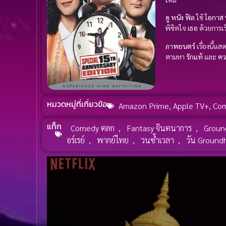
ดู หนัง
ฟิล
ใช้
โอกาส
พิชิตใจ
เธอ
ด้วยการเรี
ภาพยนตร์
เรื่องนี้แส
ตามหา
รักแท้
และ
คว
หมวดหมู่ที่เกี่ยวข้อ
Amazon Prime
,
Apple TV+
,
Co
แท็ก
Comedy ตลก
,
Fantasy จินตนาการ
,
Groun
อร์เรย์
,
พากย์ไทย
,
วนซ้ำเวลา
,
วัน Ground