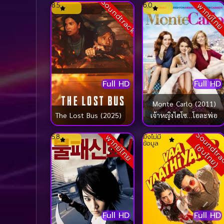
Soundtrack
8.5
6.0
พากย์ไท
Full HD
Full HD
Monte Carlo (2011)
The Lost Bus (2025)
เจ้าหญิงไฮโซ…โอละพ่อ
ซ
5.8
ยังไม่มี
พากย์ไทย
ข้อมูล
(
)
Full HD
Full HD