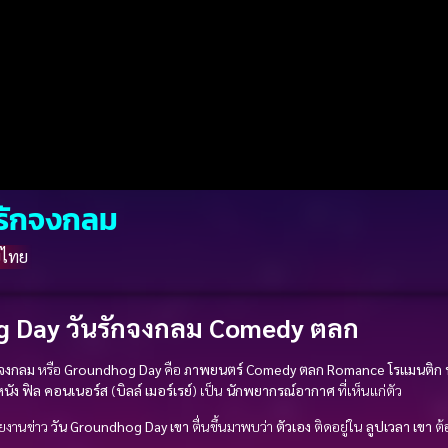
นรักจงกลม
์ไทย
 Day วันรักจงกลม Comedy ตลก
กจงกลม
หรือ
Groundhog Day
คือ
ภาพยนตร์
Comedy ตลก
Romance โรแมนติก
หนัง
ฟิล คอนเนอร์ส
(
บิลล์ เมอร์เรย์
) เป็น
นักพยากรณ์อากาศ
ที่เห็นแก่ตัว
ายงานข่าว
วัน Groundhog Day
เขา
ตื่นขึ้นมาพบว่า
ตัวเอง
ติดอยู่ใน
ลูปเวลา
เขา
ต้อ