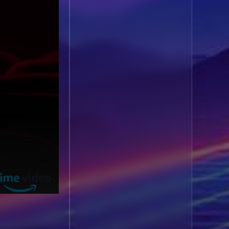
1985
1984
Biography ชีวประวัติ
(61)
1983
1982
1981
1980
Biography ชีวิตจริง
(80)
1979
1978
Black Comedy
(16)
1977
1976
Classic คลาสสิค
(1)
1975
1974
1973
1972
Classic หนังคลาสสิก
1971
1970
(22)
1969
1968
Classic หนังคลาสสิก
1964
1963
(46)
1962
1960
Classic หนังคลาสสิก
1956
1954
(268)
1950
1940
Comedy คอมเมดี้
(1)