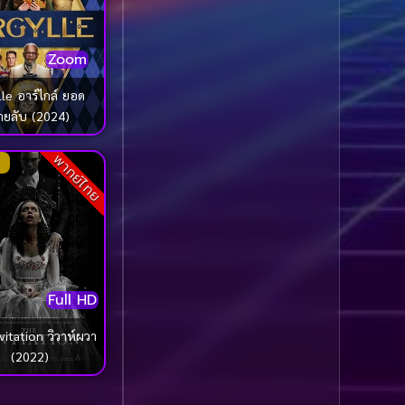
1985
1984
Biography ชีวประวัติ
(61)
1983
1982
Zoom
1981
1980
Biography ชีวิตจริง
(78)
lle อาร์ไกล์ ยอด
1979
1978
ายลับ (2024)
Black Comedy
(16)
1977
1976
พากย์ไทย
Classic คลาสสิค
(1)
1975
1974
1973
1972
Classic หนังคลาสสิก
1971
1970
(261)
1969
1968
Classic หนังคลาสสิก
1964
1963
(22)
Full HD
1962
1960
Classic หนังคลาสสิก
vitation วิวาห์ผวา
1956
1954
(46)
(2022)
1950
1940
Comedy คอมเมดี้
(1)