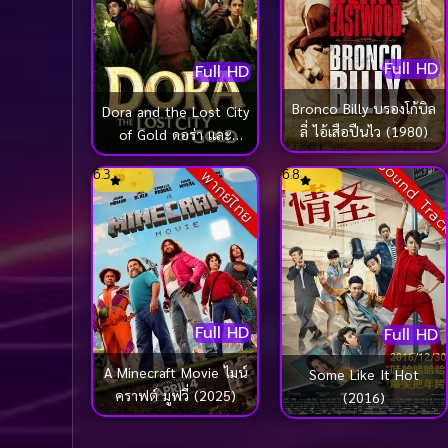
Full HD
Full HD
Bronco Billy บรองโก้บิล
Dora and the Lost City
ลี่ ไอ้เสือปืนไว (1980)
of Gold ดอร่า และ
เมืองทองคำที่สาบสูญ
Sound Tra
6.3
6.8
พากย์ไทย
(2019)
Full HD
Full HD
A Minecraft Movie ไมน์
Some Like It Hot
คราฟต์ มูฟวี่ (2025)
(2016)