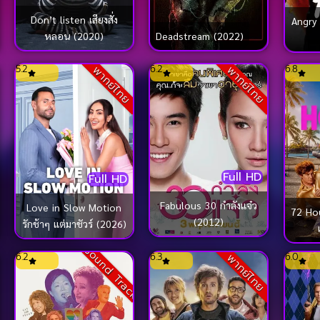
Don’t listen เสียงสั่ง
Angry 
หลอน (2020)
Deadstream (2022)
5.2
6.2
6.8
พากย์ไทย
พากย์ไทย
Full HD
Full HD
Fabulous 30 กำลังแจ๋ว
Love in Slow Motion
72 Hou
(2012)
รักช้าๆ แต่มาชัวร์ (2026)
Sound Track
6.2
6.3
6.0
พากย์ไทย