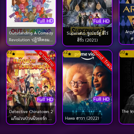
Full HD
Full HD
Argy
Outstanding A Comedy
Superwho ซูเปอร์ฮู ฮีโร่
ส
Revolution ปฏิวัติคอมเม
ฮีรั่ว (2021)
ดี้ (2024)
ck
Sound Track
6.2
5.2
6.0
พากย์ไทย
Full HD
Full HD
The In
Detective Chinatown 2
Hawa ฮาวา (2022)
แก๊งม่วนป่วนนิวยอร์ก 2
(2018)