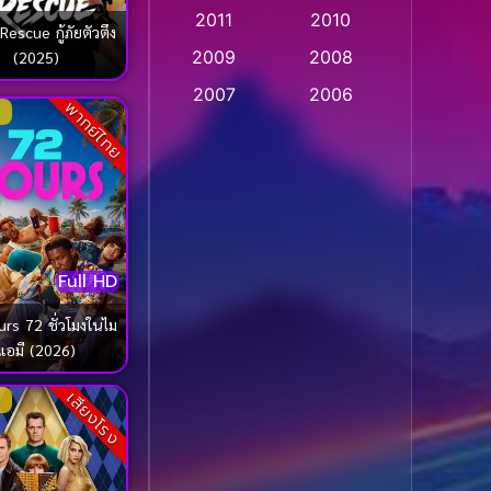
2011
2010
Apple TV
(20)
Rescue กู้ภัยตัวตึง
2009
2008
(2025)
Apple TV+
(318)
2007
2006
พากย์ไทย
Based on a True Story
2005
2004
สร้างจากเรื่องจริง
(2)
2003
2002
2001
2000
Based on a True Story
เรื่องจริง
(73)
1999
1998
Full HD
1997
1996
Based on a True Story
เรื่องจริง
(36)
1995
1994
rs 72 ชั่วโมงในไม
แอมี (2026)
1993
1992
Based on Novel
(16)
1991
1990
เสียงโรง
Betrayal
(1)
1989
1988
Biography
(3)
1987
1986