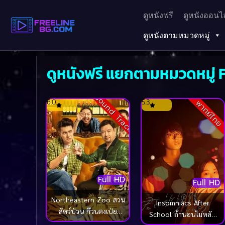
ดูหนังฟรี
ดูหนังออนไล
ดูหนังตามหมวดหมู่
ดูหนังฟรี แยกตามหมวดหมู่ 
Sound Track
6.0
5.3
พากย์ไทย
Full HD
Full HD
Northeastern Zoo สวน
Insomniacs After
สัตว์ป่วน ก๊วนตงเป่ย
School ถ้านอนไม่หลับ
(2023)