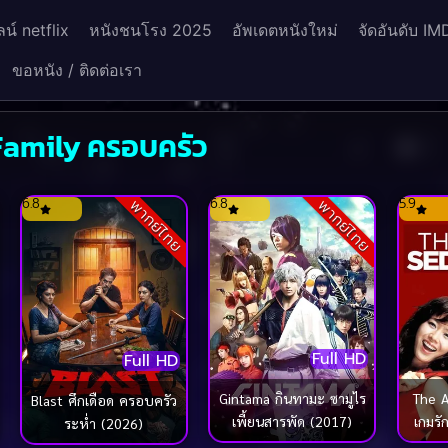
น์ netflix
หนังชนโรง 2025
อัพเดตหนังใหม่
จัดอันดับ IM
ขอหนัง / ติดต่อเรา
Family ครอบครัว
6.8
6.8
5.9
พากย์ไทย
พากย์ไทย
Full HD
Full HD
The A
Gintama กินทามะ ซามูไร
Blast ศึกเดือด ครอบครัว
เกมรั
เพี้ยนสารพัด (2017)
ระห่ำ (2026)