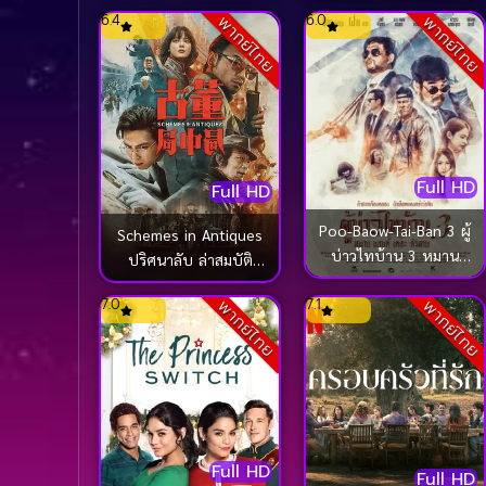
ไปนับดาวกันไหม (2024)
6.4
6.0
พากย์ไทย
พากย์ไทย
Full HD
Full HD
Poo-Baow-Tai-Ban 3 ผู้
Schemes in Antiques
บ่าวไทบ้าน 3 หมาน
ปริศนาลับ ล่าสมบัติ
แอนด์ เดอะ คำผาน
สาบสูญ (2021)
7.0
7.1
พากย์ไทย
พากย์ไทย
(2018)
Full HD
Full HD