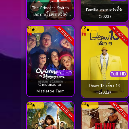
The Princess Switch
Familia ครอบครัวที่รัก
เดอะ พริ้นเซส สวิตช์
(2023)
สลับตัวไม่สลับหัวใจ
(2018)
5.2
6.8
พากย์ไทย
พากย์ไทย
Full HD
Full HD
Christmas on
Deaw 13 เดี่ยว 13
Mistletoe Farm
(2022)
คริสต์มาสใต้ต้นรัก
6.6
6.3
พากย์ไทย
พากย์ไทย
(2022)