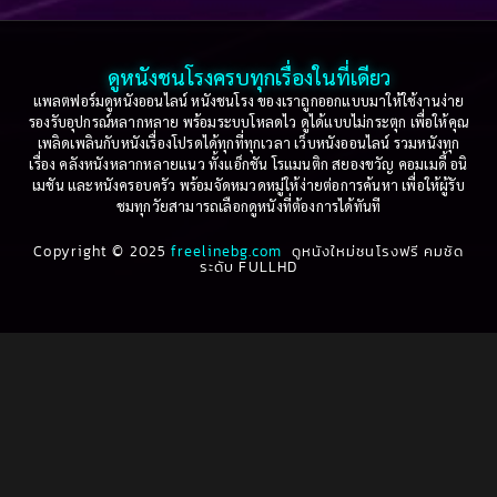
2003
2002
Based on a True Story เรื่องจริง
(79)
2001
2000
ดูหนังชนโรงครบทุกเรื่องในที่เดียว
Based on Novel
(16)
1999
1998
แพลตฟอร์มดูหนังออนไลน์ หนังชนโรง ของเราถูกออกแบบมาให้ใช้งานง่าย
รองรับอุปกรณ์หลากหลาย พร้อมระบบโหลดไว ดูได้แบบไม่กระตุก เพื่อให้คุณ
Betrayal
(1)
1997
1996
เพลิดเพลินกับหนังเรื่องโปรดได้ทุกที่ทุกเวลา เว็บหนังออนไลน์ รวมหนังทุก
เรื่อง คลังหนังหลากหลายแนว ทั้งแอ็กชัน โรแมนติก สยองขวัญ คอมเมดี้ อนิ
1995
1994
เมชัน และหนังครอบครัว พร้อมจัดหมวดหมู่ให้ง่ายต่อการค้นหา เพื่อให้ผู้รับ
Biography
(3)
ชมทุกวัยสามารถเลือกดูหนังที่ต้องการได้ทันที
1993
1992
Biography ชีวประวัติ
(61)
Copyright © 2025
1991
freelinebg.com
ดูหนังใหม่ชนโรงฟรี คมชัด
1990
ระดับ FULLHD
1989
1988
Biography ชีวิตจริง
(81)
1987
1986
Black Comedy
(16)
1985
1984
Classic คลาสสิค
(1)
1983
1982
1981
1980
Classic หนังคลาสสิก
(271)
1979
1978
Classic หนังคลาสสิก
(22)