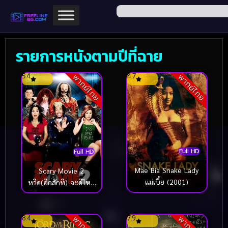
รายการหนังตามปีที่ฉาย
5.4
4.7
พากย์ไทย
พากย์ไทย
Full HD
Full HD
Mae Bia Snake Lady
Scary Movie 2
แม่เบี้ย (2001)
หวีด(อีกสักที) จะดีไหม
หว่า (2001)
8.4
7.9