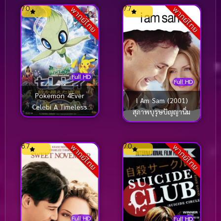
7.0
7.7
พากย์ไทย
พากย์ไทย
Full HD
Full HD
Pokemon 4Ever
I Am Sam (2001)
Celebi A Timeless
สุภาพบุรุษปัญญานิ่ม
Encounter (2001)
โปเกมอน มูฟวี่ 4 ตอน
ย้อนเวลาตามล่าเซเลบี
6.7
7.0
พากย์ไทย
พากย์ไทย
Full HD
Full HD