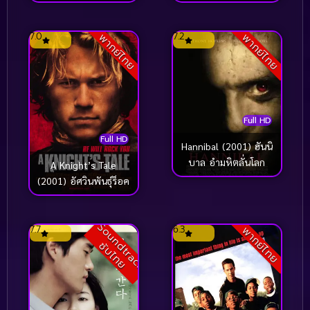
7.0
7.2
พากย์ไทย
พากย์ไทย
Full HD
Full HD
Hannibal (2001) ฮันนิ
บาล อำมหิตลั่นโลก
A Knight’s Tale
(2001) อัศวินพันธุ์ร็อค
S
o
u
n
t
r
a
c
k
บ
ไ
ท
7.7
6.3
พากย์ไทย
d
ซั
ย