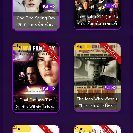
Full HD
Full HD
Hard ball (2001) ฮาร์ด
One Fine Spring Day
บอล ฮึดแค่ใจไม่เคยแพ้
(2001) รักหนึ่งยังลืมไม่
ลง (ซับไทย)
6.4
7.5
พากย์ไทย
พากย์ไทย
Full HD
Full HD
The Man Who Wasn’t
Final Fantasy The
There ปมฆ่า ปริศนา
Spirits Within ไฟนอล
อำพราง (2001)
แฟนตาซี ปฐมบท แห่ง
สงครามล้างเผ่าพันธุ์
(2001)
8.1
6.4