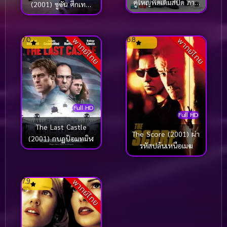
คู่ใหญ่ฟัดเต็มสปีด ภาค
(2001) ซูซัน ศึกเทพ
2
ยุทธถล่มฟ้า
7.0
6.8
พากย์ไทย
พากย์ไทย
Full HD
Full HD
The Last Castle
The Score (2001) ผ่า
(2001) กบฏป้อมทมิฬ
รหัสปล้นเหนือเมฆ
7.9
พากย์ไทย