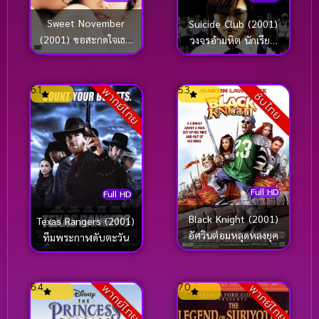
Sweet November
Suicide Club (2001)
(2001) ขอสะกดใจเธอ
วงจรอำมหิต นักเรียน
ชั่วนิรันดร์
พันธุ์โหด
6.1
5.3
พากย์ไทย
ซับไทย
Full HD
Full HD
Black Knight (2001)
Texas Rangers (2001)
อัศวินต่อมหลุดหลงยุค
ทีมพระกาฬดับตะวัน
6.4
7.0
พากย์ไทย
พากย์ไทย