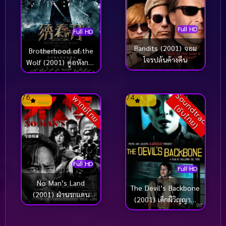
Full HD
Full HD
Bandits (2001) จอม
Brotherhood of the
โจรปล้นค้างคืน
Wolf (2001) คู่อหังการ์
ท้าบัลลังก์
S
o
u
n
d
t
r
a
c
k
ซั
บ
ไ
ท
ย
7.6
7.4
พากย์ไทย
(
)
Full HD
Full HD
No Man’s Land
The Devil’s Backbone
(2001) ฝ่านรกแดน
(2001) เด็กผีวิญญาณ
ทมิฬ
พยาบาท [ซับไทย]