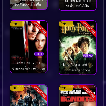
Training Day ตำรวจ
ร้ายกับนายเจี๋ยมเจี้ยม
ระห่ำ…คดไม่เป็น
(2001)
(2001)
6.8
7.6
พากย์ไทย
พากย์ไทย
Full HD
Full HD
From Hell (2001)
Harry Potter and the
ชำแหละพิสดารจากนรก
Sorcerer’s Stone
(2001) แฮร์รี่ พอตเตอร์
กับศิลาอาถรรพ์
7.1
6.5
พากย์ไทย
พากย์ไทย