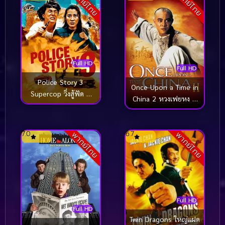
พากย์ไทย
พากย์ไทย
Full HD
Full HD
Police Story 3
Once Upon a Time in
Supercop วิ่งสู้ฟัด 3
China 2 หวงเฟยหง 2
(1992)
ถล่มมารยุทธจักร
(1992)
7.0
6.7
พากย์ไทย
พากย์ไทย
Full HD
Full HD
Twin Dragons ใหญ่แฝด