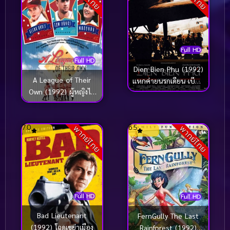
Full HD
Full HD
Dien Bien Phu (1992)
A League of Their
แหกค่ายนรกเดียน เบียน
Own (1992) ผู้หญิงไม่
ฟู
ได้มีไว้รักอย่างเดียว
7.0
6.5
พากย์ไทย
พากย์ไทย
Full HD
Full HD
Bad Lieutenant
FernGully The Last
(1992) โฉดเขย่าเมือง
Rainforest (1992)