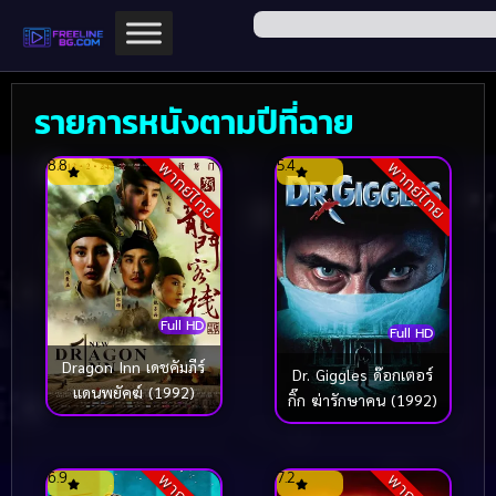
รายการหนังตามปีที่ฉาย
8.8
5.4
พากย์ไทย
พากย์ไทย
Full HD
Full HD
Dragon Inn เดชคัมภีร์
Dr. Giggles ด๊อกเตอร์
แดนพยัคฆ์ (1992)
กิ๊ก ฆ่ารักษาคน (1992)
6.9
7.2