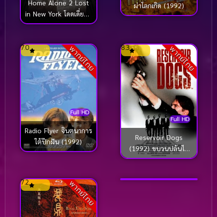
Home Alone 2 Lost
ผ่าโลกเกิด (1992)
in New York โดดเดี่ยวผู้
น่ารัก 2 ตอน หลงใน
นิวยอร์ค (1992)
7.0
8.3
พากย์ไทย
พากย์ไทย
Full HD
Full HD
Radio Flyer จินตนาการ
Reservoir Dogs
Full HD
ใต้ปีกฝัน (1992)
(1992) ขบวนปล้นไม่
Benny s Video (1992)
ถามชื่อ
[ซับไทย]
7.2
7.1
พากย์ไทย
พากย์ไทย