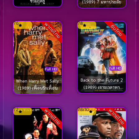
ขั้วมฤตยู
(1989) 7 มหาประลัย
7.6
7.8
พากย์ไทย
ซับไทย
Full HD
Full HD
Back to the Future 2
When Harry Met Sally
(1989) เจาะเวลาหา
(1989) เพื่อนรักเพื่อน
อดีต ภาค 2
7.2
7.8/10
พากย์ไทย
พากย์ไทย