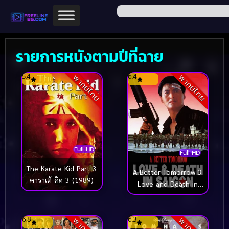
รายการหนังตามปีที่ฉาย
5.4
6.4
พากย์ไทย
พากย์ไทย
Full HD
Full HD
The Karate Kid Part 3
A Better Tomorrow 3
คาราเต้ คิด 3 (1989)
Love and Death in
Saigon โหด เลว ดี 3
(1989)
6.8
6.3