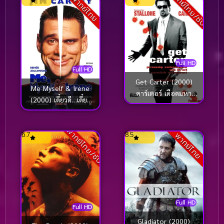
พากย์ไทย/ซับ
พากย์ไทย
หอคอยปีศาจ
Full HD
Full HD
Get Carter (2000)
Me Myself & Irene
คาร์เตอร์ เดือดมหา
(2000) เดี๋ยวดี…เดี๋ยว
ประลัย
เพี้ยน เปลี่ยนร่างกัน
พากย์ไทย/ซับ
6.7
8.5
พากย์ไทย
Full HD
Full HD
Gladiator (2000)