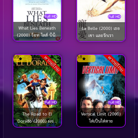
Full HD
Full HD
What Lies Beneath
La Belle (2000) เธอ
(2000) ว็อท ไลส์ บีนีธ
เขา และรักเรา
ซ่อนอะไรใต้ความหลอน
6.9
5.8
พากย์ไทย
พากย์ไทย
Full HD
Full HD
Vertical Limit (2000)
The Road to El
ไต่เป็นไต่ตาย
Dorado (2000) ผจญ
ภัยแดนมหัศจรรย์