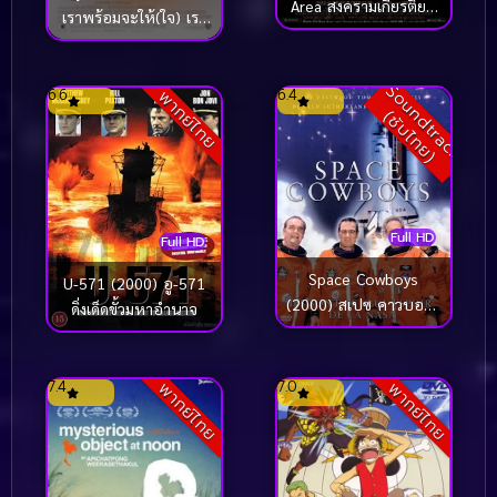
Area สงครามเกียรติยศ
เราพร้อมจะให้(ใจ) เรา
มิตรภาพเหนือพรมแดน
จะได้มากกว่าหนึ่ง
(2000)
(2000)
S
o
u
n
d
t
r
a
c
k
ซั
บ
ไ
ท
ย
6.6
6.4
พากย์ไทย
(
)
Full HD
Full HD
Space Cowboys
U-571 (2000) อู-571
(2000) สเปซ คาวบอยส์
ดิ่งเด็ดขั้วมหาอำนาจ
ผนึกพลังระห่ำกู้โลก [ซับ
ไทย]
7.4
7.0
พากย์ไทย
พากย์ไทย