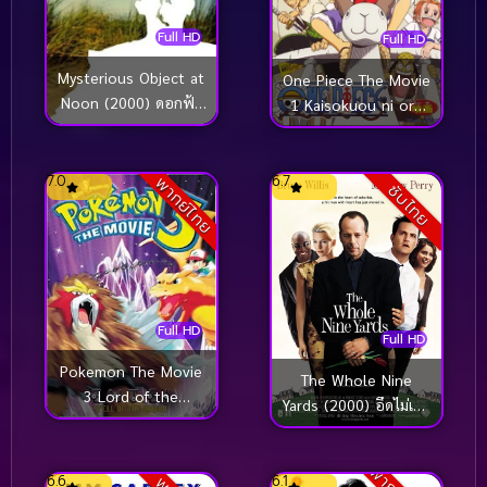
Full HD
Full HD
Mysterious Object at
One Piece The Movie
Noon (2000) ดอกฟ้า
1 Kaisokuou ni ore
ในมือมาร
wa naru (2000) วันพีช
เดอะมูฟวี่ เกาะสมบัติ
แห่งวูนัน
7.0
6.7
พากย์ไทย
ซับไทย
Full HD
Full HD
Pokemon The Movie
The Whole Nine
3 Lord of the
Yards (2000) อึดไม่เกิน
Unknown Tower
9 หลา
(2000) โปเกมอน มูฟวี่
3 ตอน ผจญภัยบน
6.6
6.1