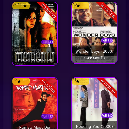
8.4/10
7.3
พากย์ไทย
พากย์ไทย
Full HD
Full HD
Wonder Boys (2000)
Memento (2000) ภาพ
อลวนสดุดรัก
หลอนซ่อนรอยมรณะ
6.2
7.1
พากย์ไทย
เสียงไทย
Full HD
Full HD
Needing You (2000)
Romeo Must Die