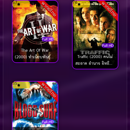
5.7
7.6
พากย์ไทย
พากย์ไทย
Full HD
Full HD
The Art Of War
Traffic (2000) คนไม่
(2000) ทำเนียบพันธุ์ฆ่า
สะอาด อำนาจ อิทธิพล
สงครามจับตาย
(การันตีออสการ์ 4
รางวัล)
3.5
พากย์ไทย
Full HD