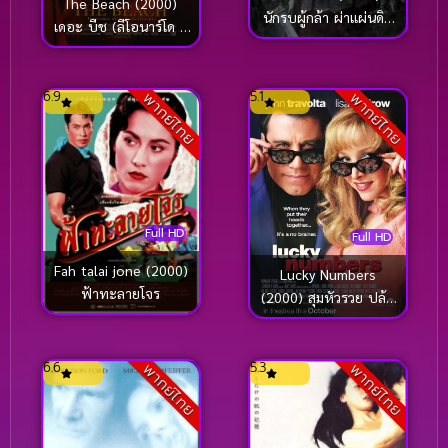
The Beach (2000)
นักรบผู้กล้า ผ่าแผ่นดิน
เดอะ บีช (ลีโอนาร์โด ดิ
ทรราช
คาปริโอ)
6.9
5.1
พากย์ไทย
พากย์ไทย
Full HD
Full HD
Fah talai jone (2000)
Lucky Numbers
ฟ้าทะลายโจร
(2000) สุมหัวรวย ปล้น
หวยล็อค
6.6
5.3
พากย์ไทย
พากย์ไทย