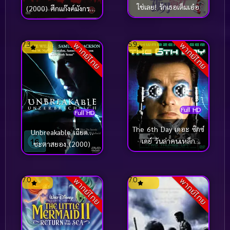
ใช่เลย! รักเธอเต็มเอ๋อ
(2000) ศึกแก๊งค์มังกรผ่า
โลก
7.3
5.9
พากย์ไทย
พากย์ไทย
Full HD
Full HD
The 6th Day เดอะ ซิกซ์
Unbreakable เฉียด…
เดย์ วันล่าคนเหล็ก
ชะตาสยอง (2000)
อหังการ (2000)
7.0
7.0
พากย์ไทย
พากย์ไทย