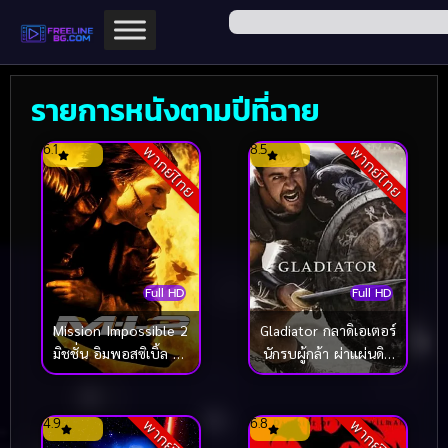
รายการหนังตามปีที่ฉาย
6.1
8.5
พากย์ไทย
พากย์ไทย
Full HD
Full HD
Gladiator กลาดิเอเตอร์
Mission Impossible 2
นักรบผู้กล้า ผ่าแผ่นดิน
มิชชั่น อิมพอสซิเบิ้ล ฝ่า
ทรราช (2000)
ปฏิบัติการสะท้านโลก 2
(2000)
4.9
6.8
พากย์ไทย
พากย์ไทย