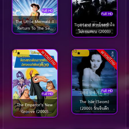
Full HD
Full HD
The Little Mermaid II
Tigerland ค่ายโหดหัวใจ
Return To The Sea
ไม่ยอมสยบ (2000)
เงือกน้อยผจญภัย 2
ตอนวิมานรักใต้สมุทร
(2000)
7.3
7.0
พากย์ไทย
พากย์ไทย
Full HD
Full HD
The Isle (Seom)
The Emperor’s New
(2000) รักเจ็บลึก
Groove (2000)
จักรพรรดิกลายพันธุ์
อัศจรรย์พันธุ์ต๊อง