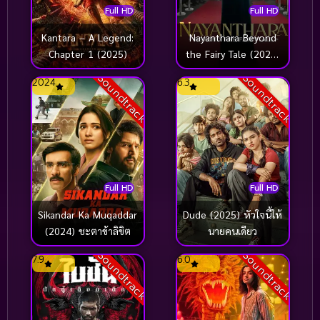
Full HD
Full HD
การทดลองทางวิทยาศาสตร์
(1)
Kantara – A Legend:
Nayanthara Beyond
Chapter 1 (2025)
the Fairy Tale (2024)
การเมือง
(2)
ยิ่งกว่าเทพนิยาย
Soundtrack
Soundtrack
2024
6.3
การเริ่มต้นใหม่
(1)
การแก้แค้น
(1)
กีฬา
(14)
ครอบครัว
(2)
Full HD
Full HD
Sikandar Ka Muqaddar
Dude (2025) หัวใจนี้ให้
ครอบครัว Family
(1)
(2024) ชะตาข้าลิขิต
นายคนเดียว
ความขัดแย้ง
(1)
Soundtrack
Soundtrack
7.9
6.0
ความรุนแรงในสังคม
(1)
ความสัมพันธ์
(1)