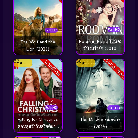
Inspirational แรงบันดาลใจ
(125)
Interest
(2)
Investigation
(126)
Full HD
Full HD
Room in Rome ในห้อง
The Wolf and the
Investigation สืบสวน
(1)
รักโรมรำลึก (2010)
Lion (2021)
iQIYI
(46)
Sound Track
6.2
5.8
พากย์ไทย
Isekai
(1)
Kaiju
(1)
Kids
(69)
Full HD
Full HD
Leave empty – will be assigned post-
Falling for Christmas
The Midwife หมอนาซี
generation
(2)
ตกหลุมรักวันคริสต์มาส
(2015)
(2022)
LGBTQ
(12)