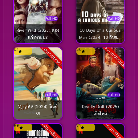
Drama ดราม่า
(247)
Full HD
Full HD
Dystopian
(33)
River Wild (2023) ล่อง
10 Days of a Curious
แก่งหายนะ
Man (2024) 10 วันของ
Dystopian ดิสโทเปีย
(1)
คนอยากรู้อยากเห็น
Soundtrack
Soundtrack
6.1
5.6
Emotional
(283)
Epic มหากาพย์
(10)
Erotic
(40)
Full HD
Full HD
Erotic อีโรติก
(1)
Vijay 69 (2024) วีเจย์
Deadly Doll (2025)
Family ครอบครัว
(75)
69
เกิดใหม่
Soundtrack
Soundtrack
6.6
7.1
Family ครอบครัว
(755)