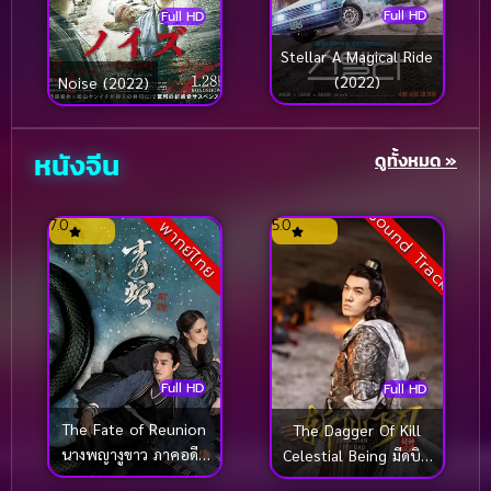
Satire
(13)
Full HD
Full HD
Satire เสียดสี
(1)
Stellar A Magical Ride
(2022)
Noise (2022)
School (โรงเรียน)
(13)
หนังจีน
ดูทั้งหมด »
Sci-Fi วิทยาศาสตร์
(11)
Sci-Fi วิทยาศาสตร์
(71)
Sound Track
7.0
5.0
พากย์ไทย
Sci-Fi วิทยาศาสตร์
(282)
Science
(6)
Sensitive
(22)
Full HD
Full HD
Short
(6)
The Fate of Reunion
The Dagger Of Kill
นางพญางูขาว ภาคอดีต
Celestial Being มีดบิน
Slapstick ตลกหน้าตาย
(1)
ชาติ (2022)
สังหารสรรพสิ่ง (2023)