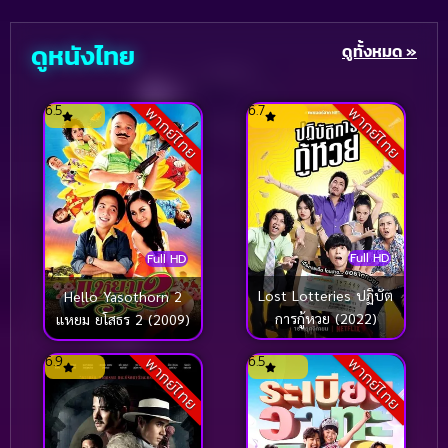
2005
2004
2003
2002
Based on a True Story เรื่องจริง
(77)
ดูหนังไทย
ดูทั้งหมด »
2001
2000
Based on Novel
(16)
1999
1998
6.5
6.7
พากย์ไทย
พากย์ไทย
Betrayal
(1)
1997
1996
1995
1994
Biography
(3)
1993
1992
Biography ชีวประวัติ
(61)
1991
1990
Full HD
Full HD
1989
1988
Biography ชีวิตจริง
(80)
Lost Lotteries ปฏิบัต
Hello Yasothorn 2
1987
1986
การกู้หวย (2022)
Black Comedy
(16)
แหยม ยโสธร 2 (2009)
1985
1984
6.9
6.5
พากย์ไทย
พากย์ไทย
Classic คลาสสิค
(1)
1983
1982
1981
1980
Classic หนังคลาสสิก
(46)
1979
1978