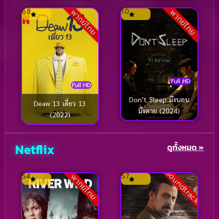
(2018)
6.8
1.0
พากย์ไทย
พากย์ไทย
DC
(3)
Detective
(21)
Detective (นักสืบ)
(66)
Full HD
Detective สืบสวน
(61)
Full HD
Don’t Sleep มึงนอน
Deaw 13 เดี่ยว 13
Disaster
(43)
มึงตาย (2024)
(2022)
Disney+
(126)
Netflix
ดูทั้งหมด »
Disney+ Hotstar
(1)
Soundtrack
Documentary สารคดี
(4)
5.4
5.7
พากย์ไทย
Documentary สารคดี
(130)
Drama ดราม่า
(2,282)