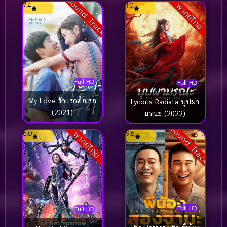
Sound Track
7.4
1.0
พากย์ไทย
Slasher
(18)
Slice of Life (ชีวิตประจำวัน)
(26)
Slice of Life ชีวิตประจำวัน
(36)
Social Issues
(52)
Full HD
Full HD
My Love รักแรกคือเธอ
Lycoris Radiata บุปผา
Social Issues สังคม
(158)
(2021)
มรณะ (2022)
Social Issues สังคม
(71)
Sound Track
6.0
9.6
พากย์ไทย
Space
(16)
Sport Drama
(1)
Sport กีฬา
(9)
Full HD
Full HD
Sport กีฬา
(76)