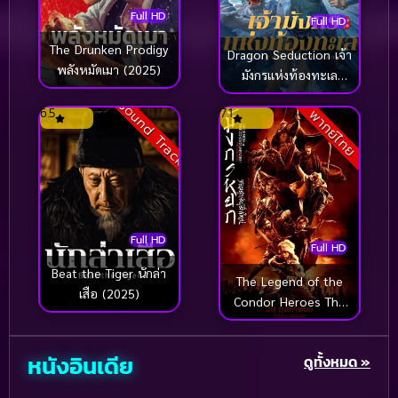
Full HD
Full HD
survival เอาตัวรอด
(100)
The Drunken Prodigy
Dragon Seduction เจ้า
พลังหมัดเมา (2025)
มังกรแห่งท้องทะเล
survival เอาตัวรอด
(20)
(2025)
Sound Track
6.5
7.1
พากย์ไทย
Suspense
(116)
Tearjerker เรียกน้ำตา
(3)
Technology
(12)
Full HD
Teen
(40)
Full HD
Beat the Tiger นักล่า
The Legend of the
Thai ไทย
(1)
เสือ (2025)
Condor Heroes The
Gallants มังกรหยก
Theater
(1)
จอมยุทธ์ผู้ยิ่งใหญ่
หนังอินเดีย
ดูทั้งหมด »
(2025)
Thriller ระทึกขวัญ
(206)