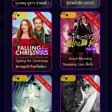
นางพญางูขาว ภาคอดีต
รักโรมรำลึก (2010)
ชาติ (2022)
Sound Track
6.2
9.0
พากย์ไทย
Full HD
Full HD
Good Morning
Falling for Christmas
Sleeping Lion สิงห์เฒ่า
ตกหลุมรักวันคริสต์มาส
สุดเก๋า ผจญโอตะสุด
(2022)
Sound Track
เกรียน (2022)
5.8
6.5
พากย์ไทย