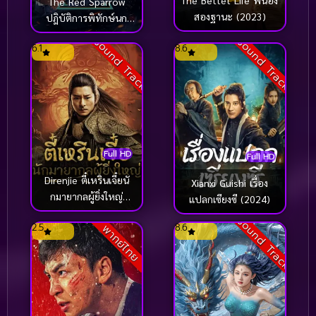
The Bettet Life พี่น้อง
The Red Sparrow
สองฐานะ (2023)
ปฎิบัติการพิทักษ์นก
Sports
(3)
เพลิง (2022)
Sound Track
Sound Track
6.1
8.6
Spy
(17)
Spy Thriller
(1)
Standup Comedy
(2)
Studio Ghibli
(1)
Full HD
Full HD
Direnjie ตี๋เหรินเจี๋ยนั
Xianxi Guishi เรื่อง
Superhero
(52)
กมายากลผู้ยิ่งใหญ่
แปลกเซียงซี (2024)
(2024)
Superhero หนังฮีโร่
(1)
Sound Track
2.5
8.6
พากย์ไทย
Supernatural เหนือธรรมชาติ
(133)
Supernatural เหนือธรรมชาติ
(132)
survival
(1)