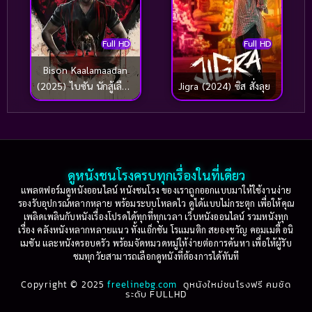
ความสัมพันธ์ระหว่างวัฒนธรรม
(1)
Full HD
Full HD
ความสัมพันธ์วัยต่างกัน
(1)
Bison Kaalamaadan
(2025) ไบซัน นักสู้เลือด
Jigra (2024) ซิส สั่งลุย
ความสัมพันธ์ในครอบครัว
(4)
เดือด
จิตวิทยา
(3)
ชีวประวัติ
(19)
ดูหนังชนโรงครบทุกเรื่องในที่เดียว
แพลตฟอร์มดูหนังออนไลน์ หนังชนโรง ของเราถูกออกแบบมาให้ใช้งานง่าย
ชีวิต
(1)
รองรับอุปกรณ์หลากหลาย พร้อมระบบโหลดไว ดูได้แบบไม่กระตุก เพื่อให้คุณ
เพลิดเพลินกับหนังเรื่องโปรดได้ทุกที่ทุกเวลา เว็บหนังออนไลน์ รวมหนังทุก
ชีวิต Life
(1)
เรื่อง คลังหนังหลากหลายแนว ทั้งแอ็กชัน โรแมนติก สยองขวัญ คอมเมดี้ อนิ
เมชัน และหนังครอบครัว พร้อมจัดหมวดหมู่ให้ง่ายต่อการค้นหา เพื่อให้ผู้รับ
ชีวิตดราม่าเข้มข้น
(1)
ชมทุกวัยสามารถเลือกดูหนังที่ต้องการได้ทันที
Copyright © 2025
freelinebg.com
ดูหนังใหม่ชนโรงฟรี คมชัด
ชีวิตวัยรุ่น
(5)
ระดับ FULLHD