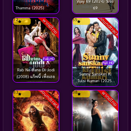
Vijay 69 (2024) วีเจย์
War สงคราม
(239)
Thamma (2025)
69
Soundtrack
War หนังสงคราม
(3)
7.2
5.5
พากย์ไทย
Webtoon
(1)
Western
(39)
Full HD
WeTV
(7)
Full HD
Rab Ne Bana Di Jodi
wildlife
(3)
Sunny Sanskari Ki
(2008) แร็พนี้ เพื่อเธอ
Tulsi Kumari (2025)
Wuxia
(16)
ถ่านไฟเก่าจุดรักใหม่
Soundtrack
8.3
3.8
พากย์ไทย
Youth
(7)
Zombie
(7)
การตัดสินใจที่ยากลำบาก
(1)