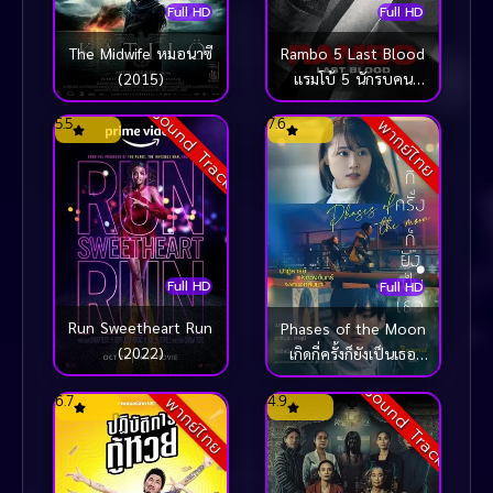
Full HD
Full HD
Rambo 5 Last Blood
The Midwife หมอนาซี
แรมโบ้ 5 นักรบคน
(2015)
สุดท้าย (2019)
Sound Track
5.5
7.6
พากย์ไทย
Full HD
Full HD
Run Sweetheart Run
Phases of the Moon
(2022)
เกิดกี่ครั้งก็ยังเป็นเธอ
(2022)
Sound Track
6.7
4.9
พากย์ไทย