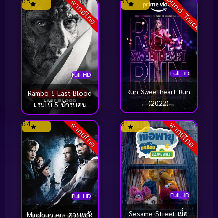
Sound Track
6.5
5.5
พากย์ไทย
Life ชีวิต
(2)
Love
(41)
Martial
(69)
Full HD
Full HD
Martial Arts (ศิลปะการต่อสู้)
(28)
Run Sweetheart Run
Rambo 5 Last Blood
(2022)
แรมโบ้ 5 นักรบคน
marvel
(1)
สุดท้าย (2019)
6.4
8.1
พากย์ไทย
พากย์ไทย
Melodrama
(5)
Military
(30)
Mockumentary
(4)
Full HD
Full HD
MONOMAX
(68)
Sesame Street เมื่อ
Mindhunters ตลบหลัง