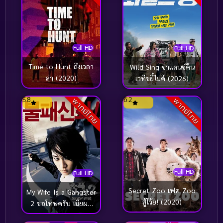
nature
(5)
Neo-noir นีโอ-นัวร์
(1)
Full HD
Full HD
NETFLIX
(184)
Time to Hunt ถึงเวลา
Wild Sing ขาแดนซ์คืน
new-movie
(3)
ล่า (2020)
เวทีขยี้ไมค์ (2026)
Parody
(17)
5.8
6.2
พากย์ไทย
พากย์ไทย
Patriotic ปลุกใจ
(1)
Period ย้อนยุค
(39)
Period ย้อนยุค
(40)
Full HD
Full HD
Secret Zoo เฟค Zoo
Political การเมือง
(18)
My Wife Is a Gangster
สู้โว้ย! (2020)
2 ขอโทษครับ เมียผม
Political การเมือง
(28)
เป็นยากูซ่า 2 (2003)