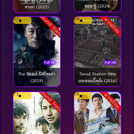
ซ่อน ชู้ (2024)
ตรอก (2023)
Revenge
(35)
Sound Track
6.7
6.6
พากย์ไทย
Road Movie เดินทาง
(1)
Road Trip
(11)
Romance รักโรแมนติก
(6)
Full HD
Full HD
Romance โรแมนติก
(1,404)
The Beast ปิดโซลล่า
Seoul Station ก่อน
Romance โรแมนติก
(172)
(2019)
นรกซอมบี้คลั่ง (2016)
Sound Track
7.3
5.6
Romantic
(5)
พากย์ไทย
Romantic Comedy
(3)
Samurai
(6)