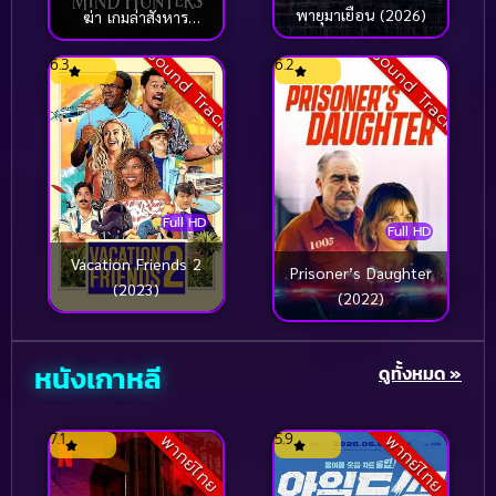
Monster
(78)
พายุมาเยือน (2026)
ฆ่า เกมล่าสังหาร
(2004)
Sound Track
Sound Track
Movie Collection
(22)
6.3
6.2
Music
(29)
Music ดนตรี
(2)
Musical
(9)
Full HD
Full HD
Musical เพลง
(127)
Vacation Friends 2
Prisoner’s Daughter
(2023)
(2022)
Musical เพลง
(14)
Mystery ลึกลับ
(759)
หนังเกาหลี
ดูทั้งหมด »
Mystery ลึกลับ
(74)
7.1
5.9
พากย์ไทย
พากย์ไทย
Mythology เทพนิยาย
(1)