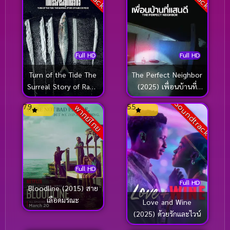
Fantasy จินตนาการ
(583)
Fantasy จินตนาการ
(69)
Fantasy แฟนตาซี
(26)
Full HD
Full HD
Turn of the Tide The
The Perfect Neighbor
Feel Good ฟีลกู้ด
(2)
Surreal Story of Rabo
(2025) เพื่อนบ้านที่
de Peixe (2025)
แสนอันตราย
Feminism
(1)
Soundtrack
7.9
5.5
พากย์ไทย
อาชญากรน้ำเค็ม เปิด
เรื่องจริงสุดเหลือเชื่อ
Fiction
(40)
Film
(45)
Full HD
Film Noir นัวร์
(1)
Full HD
Bloodline (2015) สาย
Friendship มิตรภาพ
(1)
เลือดมรณะ
Love and Wine
(2025) ด้วยรักและไวน์
Gambling
(1)