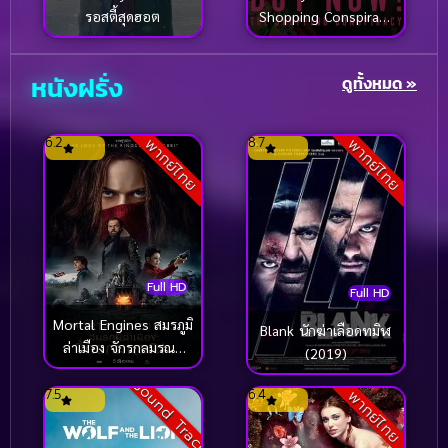
รอสตี้สุดฮอต
Shopping Conspiracy
History ประวัติศาสตร์
(233)
(2024) ซื้อเลย กับดักให้
ช้อป
หนังฝรั่ง
ดูทั้งหมด »
Holiday
(21)
Horror สยองขวัญ
(94)
6.2
8.7
พากย์ไทย
พากย์ไทย
Horror สยองขวัญ
(843)
Human
(30)
Human Interest ชีวิต
(1)
Full HD
Full HD
Indie อินดี้
(1)
Mortal Engines สมรภูมิ
Blank นักฆ่าเลือดทมิฬ
ล่าเมือง จักรกลมรณะ
(2019)
Inspiration สร้างแรงบันดาลใจ
(1)
(2018)
Sound Track
7.5
6.4
พากย์ไทย
Inspirational แรงบันดาลใจ
(356)