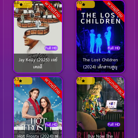
6.6
7.0
พากย์ไทย
พากย์ไทย
GMM25
(1)
Gothic
(6)
Grief
(25)
Full HD
Full HD
HBO
(1)
Jay Kelly (2025) เจย์
The Lost Children
HBO GO
(42)
เคลลี
(2024) เด็กสาบสูญ
Soundtrack
HBO Max
(29)
5.3
6.7
พากย์ไทย
Healing
(16)
Heist
(25)
Historical
(33)
Full HD
Full HD
History ประวัติศาสตร์
(19)
Hot Frosty (2024) ฟ
Buy Now The