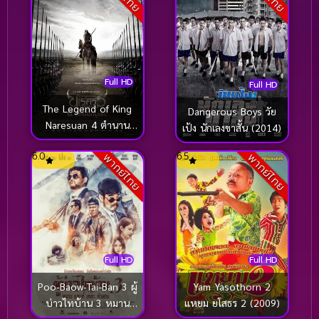
Coming-of-age ชีวิตวัยรุ่น
(21)
Community
(1)
Contemporary ร่วมสมัย
(1)
Full HD
Full HD
The Legend of King
Dangerous Boys วัย
Crime อาชญากรรม
(114)
Naresuan 4 ตำนาน
เป้ง นักเลงขาสั้น (2014)
สมเด็จพระนเรศวร
Crime อาชญากรรม
(723)
6.0
6.5
พากย์ไทย
พากย์ไทย
มหาราช ภาค 4 ศึกนันท
บุเรง (2011)
Crime อาชญากากรรม
(1)
Cult Film
(9)
Culture
(15)
Full HD
Full HD
Dance เต้น
(13)
Poo-Baow-Tai-Ban 3 ผู้
Yam Yasothorn 2
บ่าวไทบ้าน 3 หมาน
แหยม ยโสธร 2 (2009)
Dark Comedy ตลกร้าย
(11)
แอนด์ เดอะ คำผาน