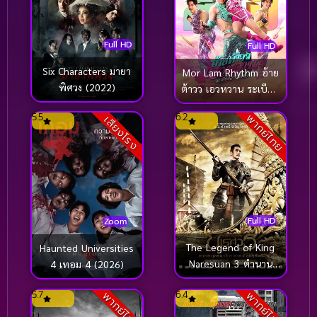
Classic หนังคลาสสิก
(268)
1977
1976
Classic หนังคลาสสิก
(22)
1975
1974
Full HD
Full HD
1973
1972
Six Characters มายา
Comedy คอมเมดี้
(1)
Mor Lam Rhythm อ้าย
พิศวง (2022)
ต้าวว เอวหวาน ระเบียบ
1971
1970
Comedy ตลก
(1,076)
วาทะศิลป์ (2026)
1969
1968
5.5
6.2
พากย์ไทย
เสียงโรง
Comedy ตลก
(100)
1964
1963
1962
1960
Comedy ตลกขบขัน
(5)
1956
1954
Coming of Age ก้าวผ่านวัย
(1)
1950
1940
Full HD
Zoom
Coming of Age ก้าวพ้นวัย
(2)
The Legend of King
Haunted Universities
Naresuan 3 ตำนาน
4 เทอม 4 (2026)
Coming of Age วัยรุ่น
(1)
สมเด็จพระนเรศวร
5.7
6.4
พากย์ไทย
พากย์ไทย
มหาราช ภาค 3 ยุทธนา
Coming-of-Age
(5)
วี (2011)