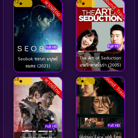
Sound Track
7.2
5.9
พากย์ไทย
Post-Apocalyptic
(1)
Prime Video
(425)
Psychological (จิตวิทยา)
(425)
Full HD
Full HD
Psychological Thriller จิตวิทยา
(45)
The Art of Seduction
Seobok ซอบก มนุษย์
เกมรักคาสโนว่า (2005)
Psychological Thriller จิตวิทยา
(17)
อมตะ (2021)
Sound Track
Psychological จิตวิทยา
(69)
5.8
5.1
พากย์ไทย
Reality ความจริง
(1)
Reality-TV
(2)
Relationship ความสัมพันธ์
(1)
Full HD
Full HD
Relationship ดราม่าความสัมพันธ์
(1)
Hidden Face เล่ห์ ร้อน
Hopeless คน/จน/