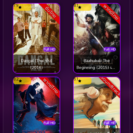
Thriller ระทึกขวัญ
(1,738)
7.9
8.1
พากย์ไทย
ซับไทย
Thriller เขย่าขวัญ
(19)
Tragedy โศกนาฏกรรม
(1)
Travel
(8)
Full HD
Full HD
TrueID
(60)
Dangal [Thai ซับ]
Baahubali The
(2016)
Beginning (2015) เปิด
Underdog
(14)
ตำนานบาฮูบาลี
Soundtrack
8.2
6.1
พากย์ไทย
Vampire
(1)
Vampire (แวมไพร์)
(20)
Viu
(27)
Full HD
Full HD
War สงคราม
(43)