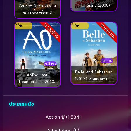
Thai Giant (2008)
Caught Out คดีความ
คอรัปชั่น คริกเกต
(2023)
6.1
7.3
พากย์ไทย
พากย์ไทย
Full HD
Full HD
Belle And Sebastian
AoThe Last
(2013) เบลและเซบาส
Neanderthal (2010)
เตียน เพื่อนรักผจญภัย
ดึกดำบรรพ์พันธุ์มนุษย์
หิน
ประเภทหนัง
Action บู๊
(1,534)
Adaptation
(6)