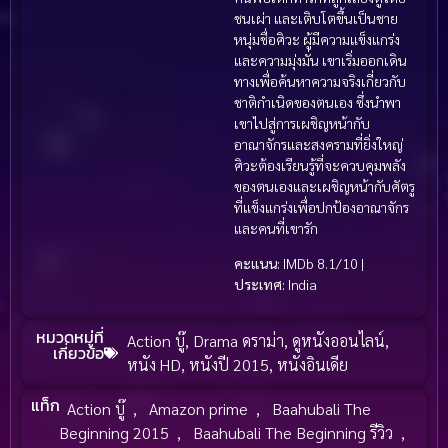
ชนเผ่า และเติบโตขึ้นเป็นชาย
หนุ่มชื่อศิวะ ผู้มีความแข็งแกร่ง
และความมุ่งมั่น เขาเริ่มออกเดิน
ทางเพื่อค้นหาความจริงเกี่ยวกับ
ชาติกำเนิดของตนเอง ซึ่งนำพา
เขาไปสู่การเผชิญหน้ากับ
อาณาจักรและสงครามที่ยิ่งใหญ่
ศิวะต้องเรียนรู้ที่จะควบคุมพลัง
ของตนเองและเผชิญหน้ากับศัตรู
ที่แข็งแกร่งเพื่อปกป้องอาณาจักร
และคนที่เขารัก
คะแนน:
IMDb 8.1/10 |
ประเทศ:
India
หมวดหมู่ที่
Action บู๊
,
Drama ดราม่า
,
ดูหนังออนไลน์
,
เกี่ยวข้อ
หนัง HD
,
หนังปี 2015
,
หนังอินเดีย
แท็ก
Action บู๊
,
Amazon prime
,
Baahubali The
Beginning 2015
,
Baahubali The Beginning รีวิว
,