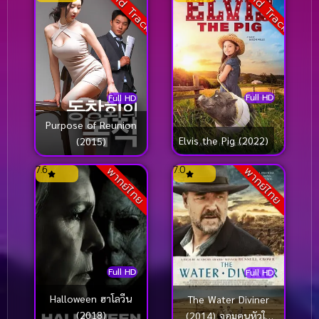
Sound Track
Sound Track
Full HD
Full HD
Purpose of Reunion
Elvis the Pig (2022)
(2015)
7.6
7.0
พากย์ไทย
พากย์ไทย
Full HD
Full HD
Halloween ฮาโลวีน
The Water Diviner
(2018)
(2014) จอมคนหัวใจ