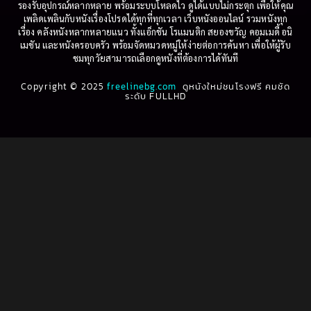
รองรับอุปกรณ์หลากหลาย พร้อมระบบโหลดไว ดูได้แบบไม่กระตุก เพื่อให้คุณ
Betrayal
(1)
1997
1996
เพลิดเพลินกับหนังเรื่องโปรดได้ทุกที่ทุกเวลา เว็บหนังออนไลน์ รวมหนังทุก
เรื่อง คลังหนังหลากหลายแนว ทั้งแอ็กชัน โรแมนติก สยองขวัญ คอมเมดี้ อนิ
1995
1994
เมชัน และหนังครอบครัว พร้อมจัดหมวดหมู่ให้ง่ายต่อการค้นหา เพื่อให้ผู้รับ
Biography
(3)
ชมทุกวัยสามารถเลือกดูหนังที่ต้องการได้ทันที
1993
1992
Biography ชีวประวัติ
(61)
Copyright © 2025
1991
freelinebg.com
ดูหนังใหม่ชนโรงฟรี คมชัด
1990
ระดับ FULLHD
1989
1988
Biography ชีวิตจริง
(78)
1987
1986
Black Comedy
(16)
1985
1984
Classic คลาสสิค
(1)
1983
1982
1981
1980
Classic หนังคลาสสิก
(262)
1979
1978
Classic หนังคลาสสิก
(22)
1977
1976
Classic หนังคลาสสิก
(46)
1975
1974
1973
1972
Comedy คอมเมดี้
(1)