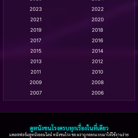
Animation อนิเมชั่น
(1)
2023
2022
Animation แอนิเมชั่น
(1)
2021
2020
2019
2018
Animation แอนิเมชัน
(1)
2017
2016
Anthology
(2)
2015
2014
Apple TV
(20)
2013
2012
2011
2010
Apple TV+
(318)
2009
2008
Based on a True Story สร้างจากเรื่องจริง
(2)
2007
2006
Based on a True Story เรื่องจริง
(36)
2005
2004
2003
2002
Based on a True Story เรื่องจริง
(74)
2001
2000
ดูหนังชนโรงครบทุกเรื่องในที่เดียว
Based on Novel
(16)
1999
1998
แพลตฟอร์มดูหนังออนไลน์ หนังชนโรง ของเราถูกออกแบบมาให้ใช้งานง่าย