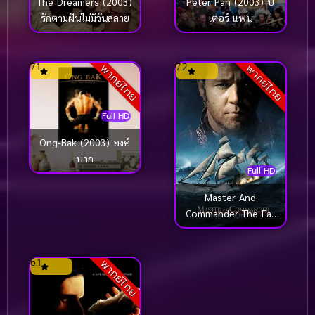
The Dreamers (2003)
Peter Pan (2003) ปี
รักตามฝันไม่มีวันสลาย
เตอร์ แพน
7.1
7.2
พากย์ไทย
พากย์ไทย
Full HD
Ong-Bak (2003) องค์
บาก
Full HD
Master And
Commander The Far
Side of the World
(2003) มาสเตอร์ แอนด์
คอมแมนเดอร์ ผู้
6.1
พากย์ไทย
บัญชาการล่าสุดขอบโลก