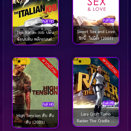
Full HD
Full HD
Sweet Sex and Love
The Italian Job ปล้น
รักนี้…ไม่มียั้ง (2003)
ซ้อนปล้น พลิกถนนล่า
(2003)
6.7
6.4
พากย์ไทย
พากย์ไทย
Full HD
Full HD
Lara Croft Tomb
High Tension สับ สับ
Raider The Cradle of
สับ (2003)
Life ลาร่า ครอฟท์ ทูม