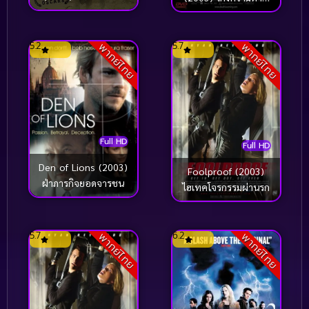
ใหญ่ทะลุโลก
แล้วต้องตาย ภาค 2
5.2
5.7
พากย์ไทย
พากย์ไทย
Full HD
Full HD
Den of Lions (2003)
Foolproof (2003)
ฝ่าภารกิจยอดจารชน
ไฮเทคโจรกรรมผ่านรก
5.7
6.2
พากย์ไทย
พากย์ไทย