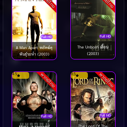
พากย์ไทย
พากย์ไทย
Full HD
Full HD
The Unborn เฮี้ยน
A Man Apart พยัคฆ์ดุ
(2003)
พันธุ์ระห่ำ (2003)
4.5
8.5
พากย์ไทย
พากย์ไทย
Full HD
Full HD
The Lord Of The
Maha ut มหาอุตม์