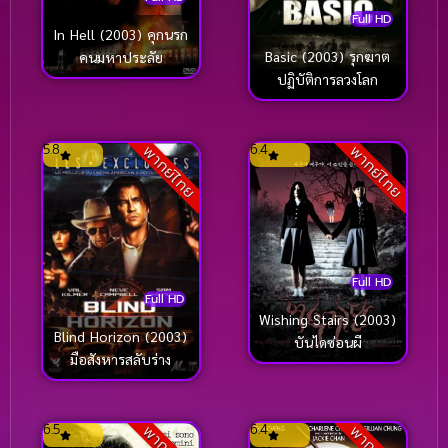
Full HD
In Hell (2003) คุกนรก
Basic (2003) รุกฆาต
คนมหาประลัย
ปฏิบัติการลวงโลก
5.8
6.4
พากย์ไทย
พากย์ไทย
Full HD
Full HD
Wishing Stairs (2003)
Blind Horizon (2003)
บันไดซ่อนผี
มือสังหารสลับร่าง
6.5
6.4