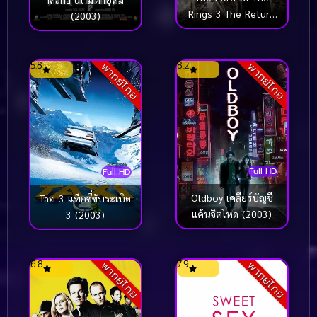
Rings 3 The Return
(2003)
Of The King มหา
สงครามชิงพิภพ (2003)
5.8
8.2
พากย์ไทย
พากย์ไทย
Full HD
Full HD
Oldboy เคลียร์บัญชี
Taxi 3 แท็กซี่ขับระเบิด
แค้นจิตโหด (2003)
3 (2003)
6.8
7.9
พากย์ไทย
พากย์ไทย