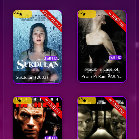
เรเดอร์ กู้วิกฤตล่ากล่อง
Soundtrack
ปริศนา (2003)
8.2
7.5
พากย์ไทย
Full HD
Full HD
Macabre Case of
Prom Pi Ram คืนบาป
Sukdulan (2003)
พรหมพิราม (2003)
6.1
6.5
พากย์ไทย
พากย์ไทย
Full HD