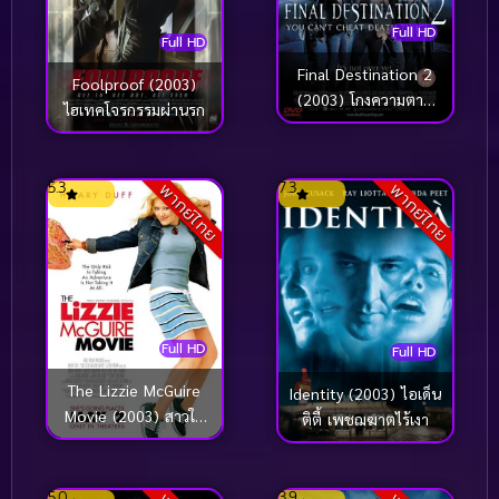
Full HD
Full HD
Final Destination 2
Foolproof (2003)
(2003) โกงความตาย
ไฮเทคโจรกรรมผ่านรก
แล้วต้องตาย ภาค 2
5.3
7.3
พากย์ไทย
พากย์ไทย
Full HD
Full HD
The Lizzie McGuire
Identity (2003) ไอเด็น
Movie (2003) สาวใส
ติตี้ เพชฌฆาตไร้เงา
กลายเป็นดาว
5.0
3.9