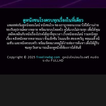
Based on a True Story เรื่องจริง
(75)
2005
2004
2003
2002
Based on a True Story เรื่องจริง
(36)
2001
2000
ดูหนังชนโรงครบทุกเรื่องในที่เดียว
Based on Novel
(16)
1999
1998
แพลตฟอร์มดูหนังออนไลน์ หนังชนโรง ของเราถูกออกแบบมาให้ใช้งานง่าย
รองรับอุปกรณ์หลากหลาย พร้อมระบบโหลดไว ดูได้แบบไม่กระตุก เพื่อให้คุณ
Betrayal
(1)
1997
1996
เพลิดเพลินกับหนังเรื่องโปรดได้ทุกที่ทุกเวลา เว็บหนังออนไลน์ รวมหนังทุก
เรื่อง คลังหนังหลากหลายแนว ทั้งแอ็กชัน โรแมนติก สยองขวัญ คอมเมดี้ อนิ
1995
1994
เมชัน และหนังครอบครัว พร้อมจัดหมวดหมู่ให้ง่ายต่อการค้นหา เพื่อให้ผู้รับ
Biography
(3)
ชมทุกวัยสามารถเลือกดูหนังที่ต้องการได้ทันที
1993
1992
Biography ชีวประวัติ
(61)
Copyright © 2025
1991
freelinebg.com
ดูหนังใหม่ชนโรงฟรี คมชัด
1990
ระดับ FULLHD
1989
1988
Biography ชีวิตจริง
(80)
1987
1986
Black Comedy
(16)
1985
1984
Classic คลาสสิค
(1)
1983
1982
1981
1980
Classic หนังคลาสสิก
(264)
1979
1978