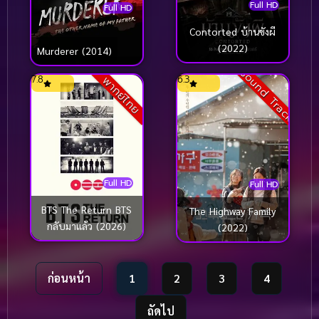
Full HD
Full HD
Contorted บ้านขังผี
(2022)
Murderer (2014)
Sound Track
7.8
6.3
พากย์ไทย
Full HD
Full HD
BTS The Return BTS
The Highway Family
กลับมาแล้ว (2026)
(2022)
ก่อนหน้า
1
2
3
4
ถัดไป