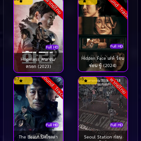
Sound Track
พากย์ไทย
Full HD
Full HD
Hidden Face เล่ห์ ร้อน
Hopeless คน/จน/
ซ่อน ชู้ (2024)
ตรอก (2023)
Sound Track
6.7
6.6
พากย์ไทย
Full HD
Full HD
The Beast ปิดโซลล่า
Seoul Station ก่อน