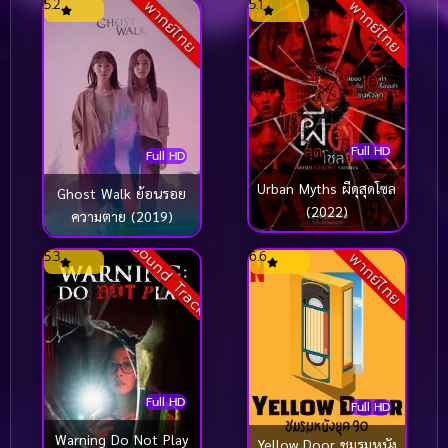
5.2
5.1
พากย์ไทย
พากย์ไทย
Full HD
Full HD
Urban Myths ผีดุสุดโซล
Ghost Walk ย้อนรอย
(2022)
ความตาย (2019)
Sound Track
5.3
6.6
พากย์ไทย
Full HD
Full HD
Warning Do Not Play
Yellow Door ชมรมหนัง