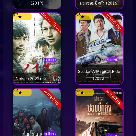
(2019)
นรกซอมบี้คลั่ง (2016)
Sound Track
7.3
5.6
พากย์ไทย
Full HD
Full HD
Stellar A Magical Ride
(2022)
Noise (2022)
5.4
5.5
พากย์ไทย
พากย์ไทย
Full HD
Full HD