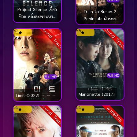
Project Silence เขี้ยว
Train to Busan 2
ชีวะ คลั่งสะพานนรก
Peninsula ฝ่านรก
(2023)
ซอมบี้คลั่ง 2 (2020)
Sound Track
Sound Track
5.2
5.5
Full HD
Full HD
Marionette (2017)
Limit (2022)
Sound Track
5.5
8.5
พากย์ไทย