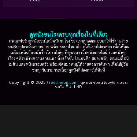
Based on a True Story เรื่องจริง
(36)
2005
2004
2003
2002
Based on a True Story เรื่องจริง
(74)
2001
2000
ดูหนังชนโรงครบทุกเรื่องในที่เดียว
Based on Novel
(16)
1999
1998
แพลตฟอร์มดูหนังออนไลน์ หนังชนโรง ของเราถูกออกแบบมาให้ใช้งานง่าย
รองรับอุปกรณ์หลากหลาย พร้อมระบบโหลดไว ดูได้แบบไม่กระตุก เพื่อให้คุณ
Betrayal
(1)
1997
1996
เพลิดเพลินกับหนังเรื่องโปรดได้ทุกที่ทุกเวลา เว็บหนังออนไลน์ รวมหนังทุก
เรื่อง คลังหนังหลากหลายแนว ทั้งแอ็กชัน โรแมนติก สยองขวัญ คอมเมดี้ อนิ
1995
1994
เมชัน และหนังครอบครัว พร้อมจัดหมวดหมู่ให้ง่ายต่อการค้นหา เพื่อให้ผู้รับ
Biography
(3)
ชมทุกวัยสามารถเลือกดูหนังที่ต้องการได้ทันที
1993
1992
Biography ชีวประวัติ
(61)
Copyright © 2025
1991
freelinebg.com
ดูหนังใหม่ชนโรงฟรี คมชัด
1990
ระดับ FULLHD
1989
1988
Biography ชีวิตจริง
(78)
1987
1986
Black Comedy
(16)
1985
1984
Classic คลาสสิค
(1)
1983
1982
1981
1980
Classic หนังคลาสสิก
(262)