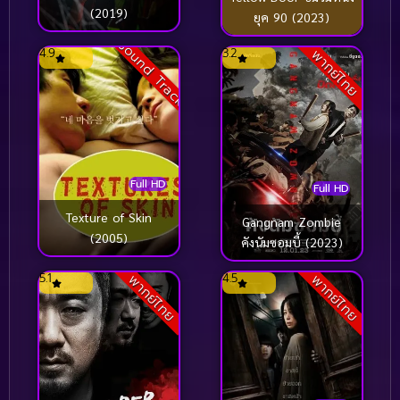
(2019)
ยุค 90 (2023)
Sound Track
4.9
3.2
พากย์ไทย
Full HD
Full HD
Texture of Skin
Gangnam Zombie
(2005)
คังนัมซอมบี้ (2023)
5.1
4.5
พากย์ไทย
พากย์ไทย