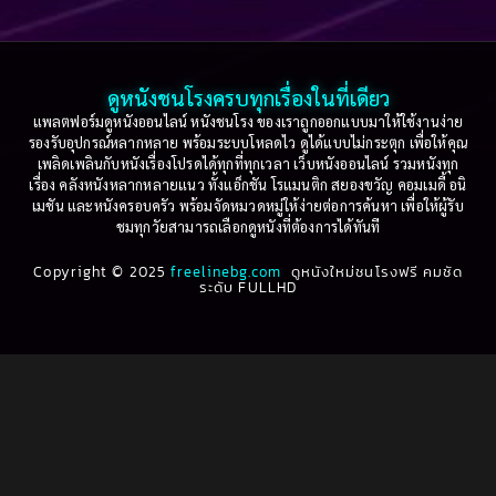
Based on a True Story เรื่องจริง
(75)
2005
2004
2003
2002
Based on a True Story เรื่องจริง
(36)
2001
2000
ดูหนังชนโรงครบทุกเรื่องในที่เดียว
Based on Novel
(16)
1999
1998
แพลตฟอร์มดูหนังออนไลน์ หนังชนโรง ของเราถูกออกแบบมาให้ใช้งานง่าย
รองรับอุปกรณ์หลากหลาย พร้อมระบบโหลดไว ดูได้แบบไม่กระตุก เพื่อให้คุณ
Betrayal
(1)
1997
1996
เพลิดเพลินกับหนังเรื่องโปรดได้ทุกที่ทุกเวลา เว็บหนังออนไลน์ รวมหนังทุก
เรื่อง คลังหนังหลากหลายแนว ทั้งแอ็กชัน โรแมนติก สยองขวัญ คอมเมดี้ อนิ
1995
1994
เมชัน และหนังครอบครัว พร้อมจัดหมวดหมู่ให้ง่ายต่อการค้นหา เพื่อให้ผู้รับ
Biography
(3)
ชมทุกวัยสามารถเลือกดูหนังที่ต้องการได้ทันที
1993
1992
Biography ชีวประวัติ
(61)
Copyright © 2025
1991
freelinebg.com
ดูหนังใหม่ชนโรงฟรี คมชัด
1990
ระดับ FULLHD
1989
1988
Biography ชีวิตจริง
(80)
1987
1986
Black Comedy
(16)
1985
1984
Classic คลาสสิค
(1)
1983
1982
1981
1980
Classic หนังคลาสสิก
(264)