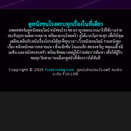
2005
2004
2003
2002
Based on a True Story เรื่องจริง
(74)
2001
2000
ดูหนังชนโรงครบทุกเรื่องในที่เดียว
Based on Novel
(16)
1999
1998
แพลตฟอร์มดูหนังออนไลน์ หนังชนโรง ของเราถูกออกแบบมาให้ใช้งานง่าย
รองรับอุปกรณ์หลากหลาย พร้อมระบบโหลดไว ดูได้แบบไม่กระตุก เพื่อให้คุณ
Betrayal
(1)
1997
1996
เพลิดเพลินกับหนังเรื่องโปรดได้ทุกที่ทุกเวลา เว็บหนังออนไลน์ รวมหนังทุก
เรื่อง คลังหนังหลากหลายแนว ทั้งแอ็กชัน โรแมนติก สยองขวัญ คอมเมดี้ อนิ
1995
1994
เมชัน และหนังครอบครัว พร้อมจัดหมวดหมู่ให้ง่ายต่อการค้นหา เพื่อให้ผู้รับ
Biography
(3)
ชมทุกวัยสามารถเลือกดูหนังที่ต้องการได้ทันที
1993
1992
Biography ชีวประวัติ
(61)
Copyright © 2025
1991
freelinebg.com
ดูหนังใหม่ชนโรงฟรี คมชัด
1990
ระดับ FULLHD
1989
1988
Biography ชีวิตจริง
(78)
1987
1986
Black Comedy
(16)
1985
1984
Classic คลาสสิค
(1)
1983
1982
1981
1980
Classic หนังคลาสสิก
(262)
1979
1978