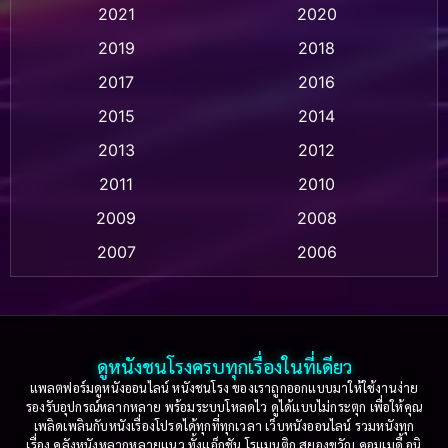
Animation แอนิเมชัน
(1)
2021
2020
2019
2018
Animation แอนิเมชั่น
(1)
2017
2016
Anthology
(2)
2015
2014
Apple TV
(20)
2013
2012
2011
2010
Apple TV+
(318)
2009
2008
Based on a True Story สร้างจากเรื่องจริง
(2)
2007
2006
Based on a True Story เรื่องจริง
(36)
2005
2004
2003
2002
Based on a True Story เรื่องจริง
(73)
2001
2000
ดูหนังชนโรงครบทุกเรื่องในที่เดียว
Based on Novel
(16)
1999
1998
แพลตฟอร์มดูหนังออนไลน์ หนังชนโรง ของเราถูกออกแบบมาให้ใช้งานง่าย
รองรับอุปกรณ์หลากหลาย พร้อมระบบโหลดไว ดูได้แบบไม่กระตุก เพื่อให้คุณ
Betrayal
(1)
1997
1996
เพลิดเพลินกับหนังเรื่องโปรดได้ทุกที่ทุกเวลา เว็บหนังออนไลน์ รวมหนังทุก
เรื่อง คลังหนังหลากหลายแนว ทั้งแอ็กชัน โรแมนติก สยองขวัญ คอมเมดี้ อนิ