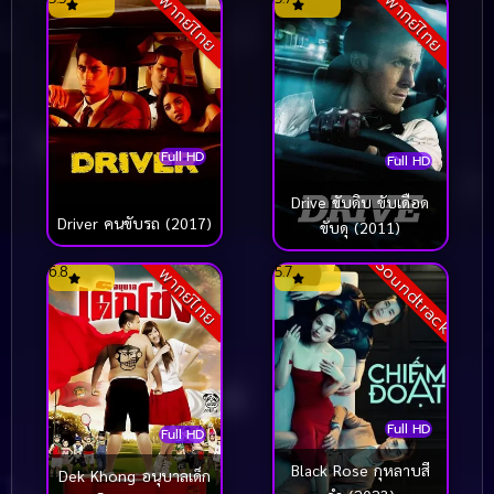
พากย์ไทย
พากย์ไทย
Full HD
Full HD
Drive ขับดิบ ขับเดือด
Driver คนขับรถ (2017)
ขับดุ (2011)
Soundtrack
6.8
5.7
พากย์ไทย
Full HD
Full HD
Black Rose กุหลาบสี
Dek Khong อนุบาลเด็ก