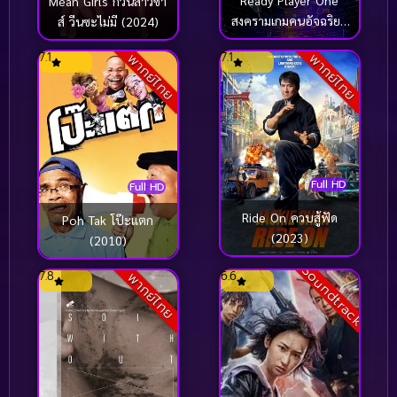
Mean Girls ก๊วนสาวซ่า
สงครามเกมคนอัจฉริยะ
ส์ วีนซะไม่มี (2024)
(2018)
7.1
7.1
พากย์ไทย
พากย์ไทย
Full HD
Full HD
Ride On ควบสู้ฟัด
Poh Tak โป๊ะแตก
(2023)
(2010)
Soundtrack
7.8
6.6
พากย์ไทย