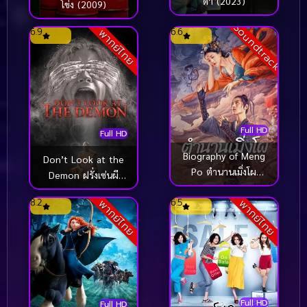
ดำ (2023)
โข่ง (2009)
Soundtrack
6.9
6.6
พากย์ไทย
Full HD
Full HD
Biography of Meng
Don’t Look at the
Po ตำนานเมิ่งโผ
Demon ฝรั่งเซ่นผี
(2024)
(2022)
8.2
6.5
พากย์ไทย
พากย์ไทย
Full HD
Full HD