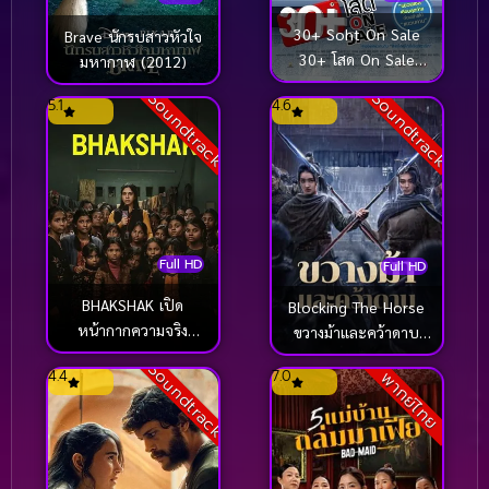
30+ Soht On Sale
Brave นักรบสาวหัวใจ
30+ โสด On Sale
มหากาฬ (2012)
(2011)
Soundtrack
Soundtrack
5.1
4.6
Full HD
Full HD
BHAKSHAK เปิด
Blocking The Horse
หน้ากากความจริง
ขวางม้าและคว้าดาบ
(2024)
(2024)
Soundtrack
4.4
7.0
พากย์ไทย