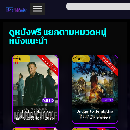
ดูหนังฟรี แยกตามหมวดหมู่
หนังแนะนำ
6.2
6.4
พากย์ไทย
พากย์ไทย
Full HD
Full HD
Bridge to Terabithia
Detective Hole ยอด
ทิราบีเตีย สะพาน
นักสืบแฮร์รี โฮล (2026)
มหัศจรรย์ (2007)
5.3
5.7