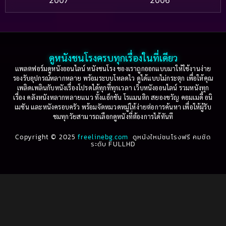
2007
2006
Based on a True Story เรื่องจริง
(75)
2005
2004
2003
2002
Based on a True Story เรื่องจริง
(36)
2001
2000
ดูหนังชนโรงครบทุกเรื่องในที่เดียว
Based on Novel
(16)
1999
1998
แพลตฟอร์มดูหนังออนไลน์ หนังชนโรง ของเราถูกออกแบบมาให้ใช้งานง่าย
รองรับอุปกรณ์หลากหลาย พร้อมระบบโหลดไว ดูได้แบบไม่กระตุก เพื่อให้คุณ
Betrayal
(1)
1997
1996
เพลิดเพลินกับหนังเรื่องโปรดได้ทุกที่ทุกเวลา เว็บหนังออนไลน์ รวมหนังทุก
เรื่อง คลังหนังหลากหลายแนว ทั้งแอ็กชัน โรแมนติก สยองขวัญ คอมเมดี้ อนิ
1995
1994
เมชัน และหนังครอบครัว พร้อมจัดหมวดหมู่ให้ง่ายต่อการค้นหา เพื่อให้ผู้รับ
Biography
(3)
ชมทุกวัยสามารถเลือกดูหนังที่ต้องการได้ทันที
1993
1992
Biography ชีวประวัติ
(61)
Copyright © 2025
1991
freelinebg.com
ดูหนังใหม่ชนโรงฟรี คมชัด
1990
ระดับ FULLHD
1989
1988
Biography ชีวิตจริง
(80)
1987
1986
Black Comedy
(16)
1985
1984
Classic คลาสสิค
(1)
1983
1982
1981
1980
Classic หนังคลาสสิก
(264)