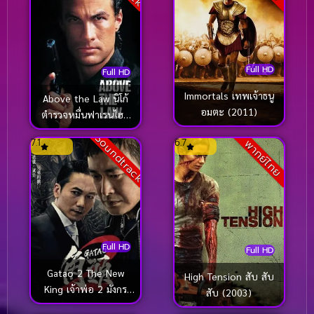
Full HD
Full HD
Immortals เทพเจ้าธนู
Above the Law นิโก้
อมตะ (2011)
ตำรวจหมื่นฟาเรนไฮต์
(1988)
Soundtrack
7.1
6.7
พากย์ไทย
Full HD
Full HD
Gatao 2 The New
High Tension สับ สับ
King เจ้าพ่อ 2 มังกร
สับ (2003)
ผงาด (2018)