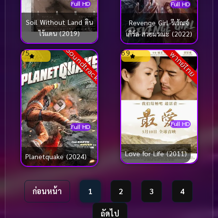
Full HD
Full HD
Soil Without Land ดิน
Revenge Girl รีเว้ณจ์
ไร้แดน (2019)
เกิร์ล สวยมรณะ (2022)
Soundtrack
7.5
6.9
พากย์ไทย
Full HD
Full HD
Love for Life (2011)
Planetquake (2024)
ก่อนหน้า
1
2
3
4
ถัดไป