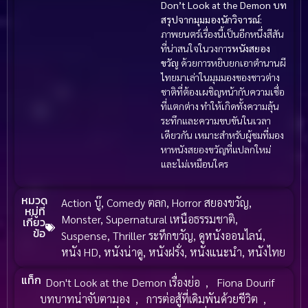
Don’t Look at the Demon
บท
สรุปจากมุมมองนักวิจารณ์:
ภาพยนตร์เรื่องนี้เป็นอีกหนึ่งสีสัน
ที่น่าสนใจในวงการ
หนัง
สยอง
ขวัญ
ด้วยการหยิบยกเอาตำนานผี
ไทยมาเล่าในมุมมองของชาวต่าง
ชาติที่ต้องเผชิญหน้ากับความเชื่อ
ที่แตกต่าง ทำให้เกิดทั้งความลุ้น
ระทึกและความขบขันในเวลา
เดียวกัน เหมาะสำหรับผู้ชมที่มอง
หาหนังสยองขวัญที่แปลกใหม่
และไม่เหมือนใคร
หมวด
Action บู๊
,
Comedy ตลก
,
Horror สยองขวัญ
,
หมู่ที่
Monster
,
Supernatural เหนือธรรมชาติ
,
เกี่ยว
ข้อ
Suspense
,
Thriller ระทึกขวัญ
,
ดูหนังออนไลน์
,
หนัง HD
,
หนังน่าดู
,
หนังฝรั่ง
,
หนังแนะนำ
,
หนังไทย
แท็ก
Don't Look at the Demon เรื่องย่อ
,
Fiona Dourif
บทบาทน่าจับตามอง
,
การต่อสู้ที่เดิมพันด้วยชีวิต
,