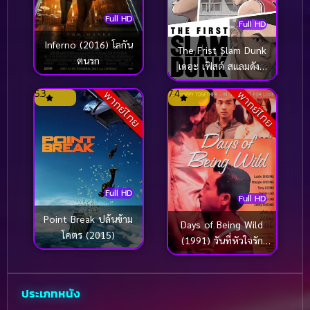
Full HD
Full HD
Inferno (2016) โลกัน
The Frist Slam Dunk
ตนรก
เดอะ เฟิสต์ สแลมดังก์
(2022)
5.3
7.4
พากย์ไทย
พากย์ไทย
Full HD
Full HD
Point Break ปล้นข้าม
Days of Being Wild
โคตร (2015)
(1991) วันที่หัวใจรัก
กล้าตัดขอบฟ้า
ประเภทหนัง