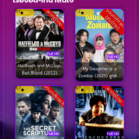
S
o
u
n
d
t
r
a
c
k
ซั
บ
ไ
ท
ย
6.1
7.2
พากย์ไทย
(
)
Full HD
Full HD
Hatfields and McCoys
My Daughter is a
Bad Blood (2012)
Zombie (2025) ลูกสาว
ตระกูลเดือด เชือด
ผมเป็นซอมบี้
Soundtrack
มหากาฬ
6.7
6.7
พากย์ไทย
Full HD
Full HD