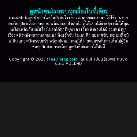
2001
2000
ดูหนังชนโรงครบทุกเรื่องในที่เดียว
Based on Novel
(16)
1999
1998
แพลตฟอร์มดูหนังออนไลน์ หนังชนโรง ของเราถูกออกแบบมาให้ใช้งานง่าย
รองรับอุปกรณ์หลากหลาย พร้อมระบบโหลดไว ดูได้แบบไม่กระตุก เพื่อให้คุณ
Betrayal
(1)
1997
1996
เพลิดเพลินกับหนังเรื่องโปรดได้ทุกที่ทุกเวลา เว็บหนังออนไลน์ รวมหนังทุก
เรื่อง คลังหนังหลากหลายแนว ทั้งแอ็กชัน โรแมนติก สยองขวัญ คอมเมดี้ อนิ
1995
1994
เมชัน และหนังครอบครัว พร้อมจัดหมวดหมู่ให้ง่ายต่อการค้นหา เพื่อให้ผู้รับ
Biography
(3)
ชมทุกวัยสามารถเลือกดูหนังที่ต้องการได้ทันที
1993
1992
Biography ชีวประวัติ
(61)
Copyright © 2025
1991
freelinebg.com
ดูหนังใหม่ชนโรงฟรี คมชัด
1990
ระดับ FULLHD
1989
1988
Biography ชีวิตจริง
(78)
1987
1986
Black Comedy
(16)
1985
1984
Classic คลาสสิค
(1)
1983
1982
1981
1980
Classic หนังคลาสสิก
(261)
1979
1978
Classic หนังคลาสสิก
(22)
1977
1976