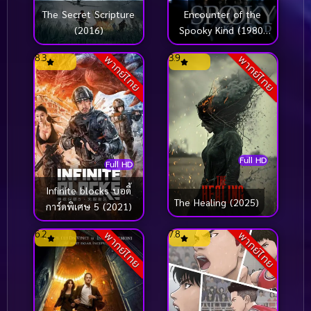
The Secret Scripture
Encounter of the
(2016)
Spooky Kind (1980)
อำให้ดี ผีชิดซ้าย
8.3
3.9
พากย์ไทย
พากย์ไทย
Full HD
Full HD
Infinite blocks บอดี้
The Healing (2025)
การ์ดพิเศษ 5 (2021)
6.2
7.8
พากย์ไทย
พากย์ไทย