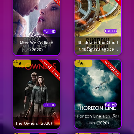
Full HD
Full HD
Shadow in the Cloud
After We Collided
ประจัญบาน อสูรเวหา
(2020)
(2020)
Sound Track
5.0
4.8
พากย์ไทย
Full HD
Full HD
Horizon Line นรก..เหิน
เวหา (2020)
The Owners (2020)