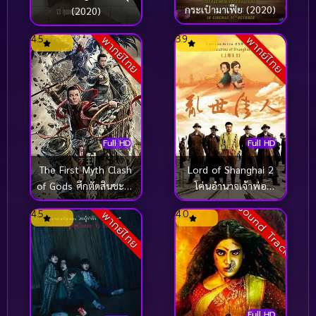
กระเป๋ามาเฟีย (2020)
(2020)
4.5
3.9
พากย์ไทย
พากย์ไทย
Full HD
Full HD
The First Myth Clash
Lord of Shanghai 2
of Gods ศึกตัดสินชะตา
โค่นอำนาจเจ้าพ่อ
หมื่นเซียน (2020)
อหังการ ภาค 2 (2020)
Sound Track
4.5
4.0
พากย์ไทย
Full HD