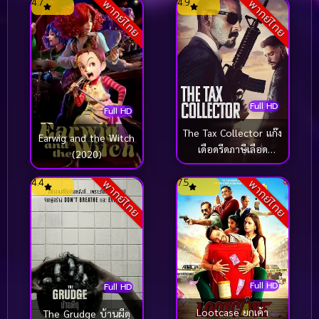
4.7
4.9
พากย์ไทย
พากย์ไทย
Full HD
Full HD
The Tax Collector แก๊ง
Earwig and the Witch
เดือดรีดภาษีเลือด
(2020)
(2020)
4.4
7.5
พากย์ไทย
พากย์ไทย
Full HD
Full HD
Lootcase ยกเค้า
The Grudge บ้านผีดุ