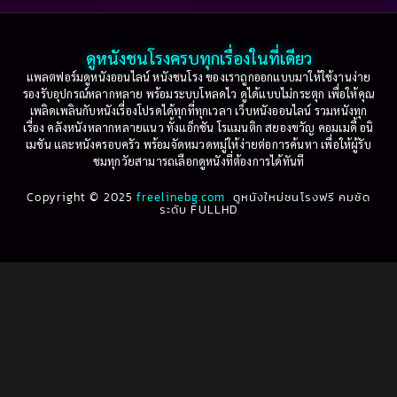
2003
2002
Based on a True Story เรื่องจริง
(74)
2001
2000
ดูหนังชนโรงครบทุกเรื่องในที่เดียว
Based on Novel
(16)
1999
1998
แพลตฟอร์มดูหนังออนไลน์ หนังชนโรง ของเราถูกออกแบบมาให้ใช้งานง่าย
รองรับอุปกรณ์หลากหลาย พร้อมระบบโหลดไว ดูได้แบบไม่กระตุก เพื่อให้คุณ
Betrayal
(1)
1997
1996
เพลิดเพลินกับหนังเรื่องโปรดได้ทุกที่ทุกเวลา เว็บหนังออนไลน์ รวมหนังทุก
เรื่อง คลังหนังหลากหลายแนว ทั้งแอ็กชัน โรแมนติก สยองขวัญ คอมเมดี้ อนิ
1995
1994
เมชัน และหนังครอบครัว พร้อมจัดหมวดหมู่ให้ง่ายต่อการค้นหา เพื่อให้ผู้รับ
Biography
(3)
ชมทุกวัยสามารถเลือกดูหนังที่ต้องการได้ทันที
1993
1992
Biography ชีวประวัติ
(61)
Copyright © 2025
1991
freelinebg.com
ดูหนังใหม่ชนโรงฟรี คมชัด
1990
ระดับ FULLHD
1989
1988
Biography ชีวิตจริง
(78)
1987
1986
Black Comedy
(16)
1985
1984
Classic คลาสสิค
(1)
1983
1982
1981
1980
Classic หนังคลาสสิก
(262)
1979
1978
Classic หนังคลาสสิก
(22)