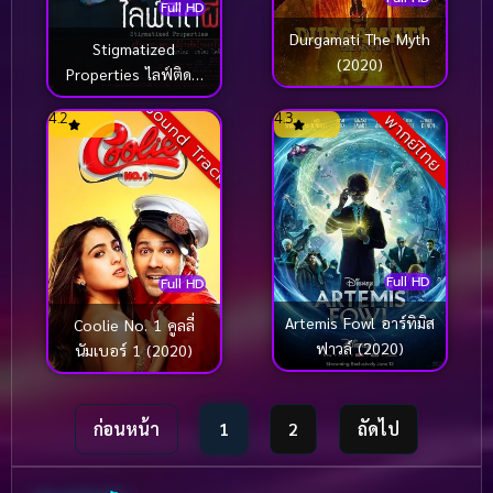
Full HD
Durgamati The Myth
Stigmatized
(2020)
Properties ไลฟ์ติดผี
(2020)
Sound Track
4.2
4.3
พากย์ไทย
Full HD
Full HD
Artemis Fowl อาร์ทิมิส
Coolie No. 1 คูลลี่
ฟาวล์ (2020)
นัมเบอร์ 1 (2020)
ก่อนหน้า
1
2
ถัดไป