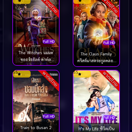
พากย์ไทย
พากย์ไทย
Full HD
Full HD
The Witches แม่มด
The Claus Family
ของ โรอัลด์ ดาห์ล
คริสต์มาสตระกูลคลอส
(2020)
(2020)
5.5
5.5
พากย์ไทย
พากย์ไทย
Full HD
Full HD
Train to Busan 2
It’s My Life ชีวิตเป็น