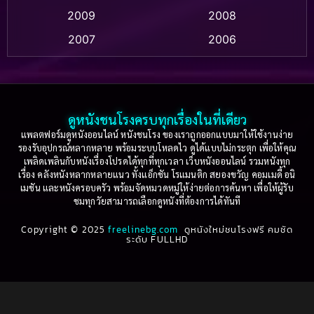
2009
2008
Based on a True Story สร้างจากเรื่องจริง
(2)
2007
2006
Based on a True Story เรื่องจริง
(36)
2005
2004
2003
2002
Based on a True Story เรื่องจริง
(77)
2001
2000
ดูหนังชนโรงครบทุกเรื่องในที่เดียว
Based on Novel
(16)
1999
1998
แพลตฟอร์มดูหนังออนไลน์ หนังชนโรง ของเราถูกออกแบบมาให้ใช้งานง่าย
รองรับอุปกรณ์หลากหลาย พร้อมระบบโหลดไว ดูได้แบบไม่กระตุก เพื่อให้คุณ
Betrayal
(1)
1997
1996
เพลิดเพลินกับหนังเรื่องโปรดได้ทุกที่ทุกเวลา เว็บหนังออนไลน์ รวมหนังทุก
เรื่อง คลังหนังหลากหลายแนว ทั้งแอ็กชัน โรแมนติก สยองขวัญ คอมเมดี้ อนิ
1995
1994
เมชัน และหนังครอบครัว พร้อมจัดหมวดหมู่ให้ง่ายต่อการค้นหา เพื่อให้ผู้รับ
Biography
(3)
ชมทุกวัยสามารถเลือกดูหนังที่ต้องการได้ทันที
1993
1992
Biography ชีวประวัติ
(61)
Copyright © 2025
1991
freelinebg.com
ดูหนังใหม่ชนโรงฟรี คมชัด
1990
ระดับ FULLHD
1989
1988
Biography ชีวิตจริง
(80)
1987
1986
Black Comedy
(16)
1985
1984