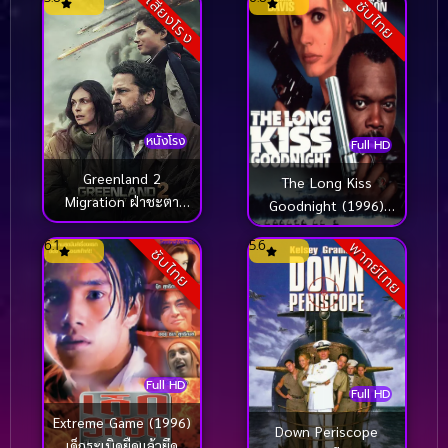
เสียงโรง
ซับไทย
หนังโรง
Full HD
Greenland 2
The Long Kiss
Migration ฝ่าชะตา
Goodnight (1996)
โลกาวินาศ (2025)
ชาร์ลีน มหาประลัย
6.1
5.6
พากย์ไทย
ซับไทย
Full HD
Full HD
Extreme Game (1996)
Down Periscope
เด็กระเบิดยืดแล้วยึด