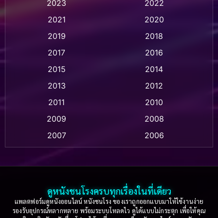
2023
2022
Animation แอนิเมชั่น
(1)
2021
2020
2019
2018
Animation แอนิเมชัน
(1)
2017
2016
Anthology
(2)
2015
2014
Apple TV
(20)
2013
2012
2011
2010
Apple TV+
(318)
2009
2008
Based on a True Story สร้างจากเรื่องจริง
(2)
2007
2006
Based on a True Story เรื่องจริง
(36)
2005
2004
2003
2002
Based on a True Story เรื่องจริง
(74)
2001
2000
ดูหนังชนโรงครบทุกเรื่องในที่เดียว
Based on Novel
(16)
1999
1998
แพลตฟอร์มดูหนังออนไลน์ หนังชนโรง ของเราถูกออกแบบมาให้ใช้งานง่าย
รองรับอุปกรณ์หลากหลาย พร้อมระบบโหลดไว ดูได้แบบไม่กระตุก เพื่อให้คุณ
Betrayal
(1)
1997
1996