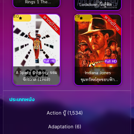
Rings 1 The
Lockdown วิ่งสู้ฟัด 6
Fellowship Of The
(2013)
Ring อภินิหารแหวน
8.0
7.9
พากย์ไทย
พากย์ไทย
ครองพิภพ (2001)
Full HD
Full HD
A Space Odyssey จอม
Indiana Jones
จักรวาล (1968)
ขุมทรัพย์สุดขอบฟ้า
(1981)
ประเภทหนัง
Action บู๊
(1,534)
Adaptation
(6)