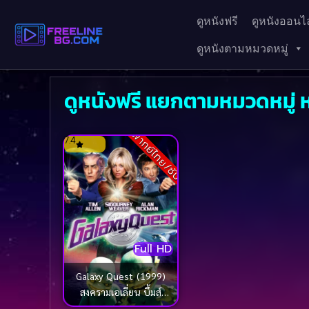
ดูหนังฟรี
ดูหนังออนไล
ดูหนังตามหมวดหมู่
ดูหนังฟรี แยกตามหมวดหมู่ ห
พากย์ไทย/ซับ
7.4
Full HD
Galaxy Quest (1999)
สงครามเอเลี่ยน บึ้มส์
จักรวาล