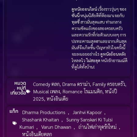
ดูหนังออนไลน์
เรื่องราววุ่นๆ ของ
ซันนี่
หนุ่มนิสัยดีที่ต้องมาเจอกับ
ทุลซี่
สาวมั่นสุดแสบ ท่ามกลาง
ความขัดแย้งของสองครอบครัว
และความรักที่ก่อตัวแบบงงๆ การ
ปะทะคารมสุดฮาและฉากเต้นสุด
มันส์จึงเกิดขึ้น ปัญหาหัวใจครั้งนี้
จะลงเอยอย่างไร
ดูหนังย้อนหลัง
โหลดไว
ไม่สะดุด
หนังรักอารมณ์ดี
ที่ดูได้ทั้งบ้าน!
หมวด
Comedy ตลก
,
Drama ดราม่า
,
Family ครอบครัว
,
หมู่ที่
Musical เพลง
,
Romance โรแมนติก
,
หนังปี
เกี่ยวข้อ
2025
,
หนังอินเดีย
แท็ก
Dharma Productions
,
Janhvi Kapoor
,
Shashank Khaitan
,
Sunny Sanskari Ki Tulsi
Kumari
,
Varun Dhawan
,
ถ่านไฟเก่าจุดรักใหม่
,
หนังอินเดียตลก