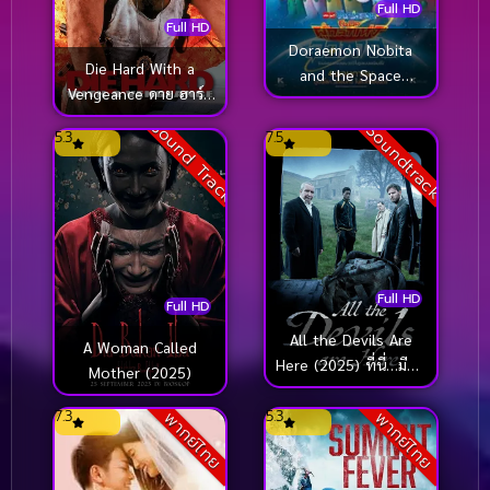
Full HD
Full HD
Doraemon Nobita
Die Hard With a
and the Space
Vengeance ดาย ฮาร์ด
Heroes โดราเอมอน
3 แค้นได้ก็ตายยาก
เดอะมูฟวี่ ตอน โนบิตะ
Sound Track
Soundtrack
5.3
7.5
(1995)
ผู้กล้าแห่งอวกาศ
(2015)
Full HD
Full HD
All the Devils Are
A Woman Called
Here (2025) ที่นี่…มีแต่
Mother (2025)
ปีศาจ
7.3
5.3
พากย์ไทย
พากย์ไทย