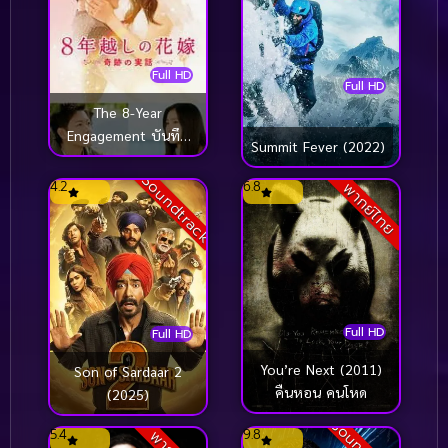
Full HD
Full HD
The 8-Year
Engagement บันทึก
Summit Fever (2022)
น้ำตารัก 8 ปี (2017)
Soundtrack
4.2
6.8
พากย์ไทย
Full HD
Full HD
You’re Next (2011)
Son of Sardaar 2
คืนหอน คนโหด
(2025)
5.4
9.8