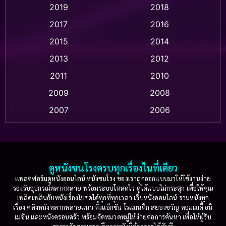
2019
2018
Animation แอนิเมชั่น
(1)
2017
2016
Anthology
(2)
2015
2014
Apple TV
(20)
2013
2012
2011
2010
Apple TV+
(318)
2009
2008
Based on a True Story สร้างจากเรื่องจริง
(2)
2007
2006
Based on a True Story เรื่องจริง
(36)
2005
2004
2003
2002
Based on a True Story เรื่องจริง
(74)
2001
2000
ดูหนังชนโรงครบทุกเรื่องในที่เดียว
Based on Novel
(16)
1999
1998
แพลตฟอร์มดูหนังออนไลน์ หนังชนโรง ของเราถูกออกแบบมาให้ใช้งานง่าย
รองรับอุปกรณ์หลากหลาย พร้อมระบบโหลดไว ดูได้แบบไม่กระตุก เพื่อให้คุณ
Betrayal
(1)
1997
1996
เพลิดเพลินกับหนังเรื่องโปรดได้ทุกที่ทุกเวลา เว็บหนังออนไลน์ รวมหนังทุก
เรื่อง คลังหนังหลากหลายแนว ทั้งแอ็กชัน โรแมนติก สยองขวัญ คอมเมดี้ อนิ
1995
1994
เมชัน และหนังครอบครัว พร้อมจัดหมวดหมู่ให้ง่ายต่อการค้นหา เพื่อให้ผู้รับ
Biography
(3)