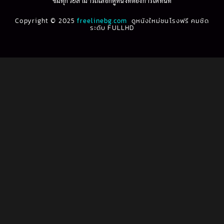
ชมทุกวัยสามารถเลือกดูหนังที่ต้องการได้ทันที
1993
1992
Biography ชีวประวัติ
(61)
Copyright © 2025
1991
freelinebg.com
ดูหนังใหม่ชนโรงฟรี คมชัด
1990
ระดับ FULLHD
1989
1988
Biography ชีวิตจริง
(78)
1987
1986
Black Comedy
(16)
1985
1984
Classic คลาสสิค
(1)
1983
1982
1981
1980
Classic หนังคลาสสิก
(22)
1979
1978
Classic หนังคลาสสิก
(46)
1977
1976
Classic หนังคลาสสิก
(262)
1975
1974
1973
1972
Comedy คอมเมดี้
(1)
1971
1970
Comedy ตลก
(1,060)
1969
1968
Comedy ตลก
(100)