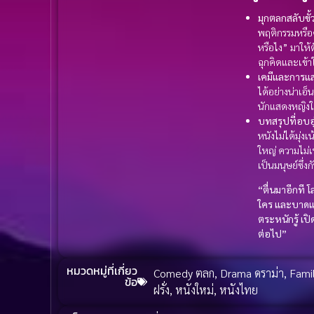
มุกตลกสลับขั้
พฤติกรรมหรือค
หรือไง” มาให้
ฉุกคิดและเข้าใ
เคมีและการแ
ได้อย่างน่าเอ
นักแสดงหญิงใ
บทสรุปที่อบอ
หนังไม่ได้มุ่
ใหญ่ ความไม่เ
เป็นมนุษย์ซึ่ง
“ตื่นมาอีกที 
ใคร และบาดแผ
ตระหนักรู้ เป
ต่อไป”
หมวดหมู่ที่เกี่ยว
Comedy ตลก
,
Drama ดราม่า
,
Fami
ข้อ
ฝรั่ง
,
หนังใหม่
,
หนังไทย