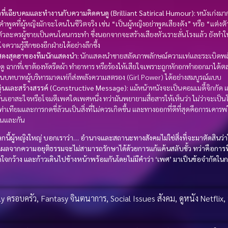
วที่เฉียบคมและทำงานกับความคิดคนดู (Brilliant Satirical Humour):
หนังเก่งม
ำพูดที่ผู้หญิงมักจะโดนในชีวิตจริง เช่น “เป็นผู้หญิงอย่าพูดเสียงดัง” หรือ “แต่ง
ตัวละครผู้ชายเป็นคนโดนกระทำ ซึ่งนอกจากจะสร้างเสียงหัวเราะลั่นโรงแล้ว ยังทำใ
จความรู้สึกของอีกฝ่ายได้อย่างลึกซึ้ง
สดงสุดฮาของทีมนักแสดงนำ:
นักแสดงนำชายสลัดภาพลักษณ์ความเท่และระเบิดพลั
็นดู ฉากที่เขาต้องหัดรีดผ้า ทำอาหาร หรือร้องไห้เสียใจเพราะถูกหักอกทำออกมาได้ต
นบทบาทผู้บริหารมาดเท่ก็ส่งพลังความสตรอง (Girl Power) ได้อย่างสมบูรณ์แบบ
ุ่นและสร้างสรรค์ (Constructive Message):
แม้หน้าหนังจะเป็นคอมเมดี้จิกกัด แต
งเน้นเอาสะใจหรือโจมตีเพศใดเพศหนึ่ง ทว่ามันพยายามสื่อสารให้เห็นว่า ไม่ว่าจะเป็
ท่าเทียมและการกดขี่ล้วนเป็นสิ่งที่ไม่ควรเกิดขึ้น และทางออกที่ดีที่สุดคือการเค
กันและกัน
โลกนี้ผู้หญิงใหญ่ บอกเราว่า… อำนาจและสถานะทางสังคมไม่ใช่สิ่งที่จะมาตัดสินว่
ลจากความอยุติธรรมจะไม่สามารถรักษาได้ด้วยการแก้แค้นสลับขั้ว ทว่าคือการที
ิดใจกว้าง และก้าวเดินไปข้างหน้าพร้อมกันโดยไม่มีคำว่า ‘เพศ’ มาเป็นข้อจำกัดในกา
ly ครอบครัว
,
Fantasy จินตนาการ
,
Social Issues สังคม
,
ดูหนัง Netflix
,