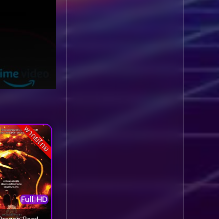
รุ่น
(21)
Community
(1)
Contemporary ร่วมสมัย
(1)
Crime อาชญากรรม
(114)
Crime อาชญากรรม
(704)
พากย์ไทย
Crime อาชญากากรรม
(1)
Cult Film
(9)
Full HD
Culture
(15)
Dragon Pearl