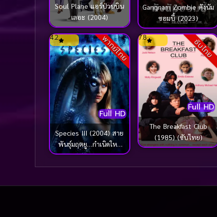
Soul Plane แอร์ป่วนบิน
Gangnam Zombie คังนัม
เลอะ (2004)
ซอมบี้ (2023)
4.2
7.8
พากย์ไทย
ซับไทย
Full HD
Full HD
The Breakfast Club
Species III (2004) สาย
(1985) (ซับไทย)
พันธุ์มฤตยู…กำเนิดใหม่
พันธุ์นรก