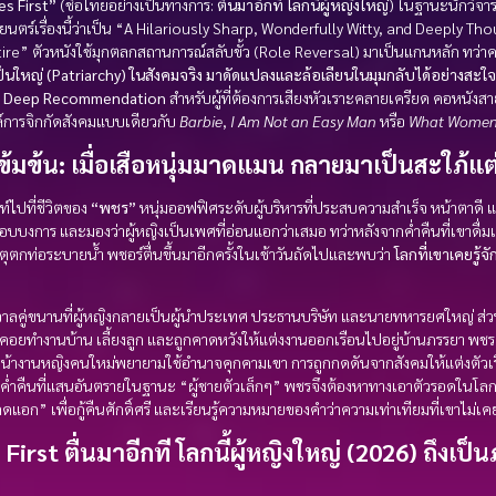
es First”
(ชื่อไทยอย่างเป็นทางการ:
ตื่นมาอีกที โลกนี้ผู้หญิงใหญ่
) ในฐานะนักวิจา
ร์เรื่องนี้ว่าเป็น “A Hilariously Sharp, Wonderfully Witty, and Deeply Th
re” ตัวหนังใช้มุกตลกสถานการณ์สลับขั้ว (Role Reversal) มาเป็นแกนหลัก ทว่
็นใหญ่ (Patriarchy) ในสังคมจริง มาดัดแปลงและล้อเลียนในมุมกลับได้อย่างสะใจ
อ
Deep Recommendation
สำหรับผู้ที่ต้องการเสียงหัวเราะคลายเครียด คอหนังสายไ
การจิกกัดสังคมแบบเดียวกับ
Barbie
,
I Am Not an Easy Man
หรือ
What Women
บเข้มข้น: เมื่อเสือหนุ่มมาดแมน กลายมาเป็นสะใภ้แต
ท์ไปที่ชีวิตของ
“พชร”
หนุ่มออฟฟิศระดับผู้บริหารที่ประสบความสำเร็จ หน้าตาดี 
บบงการ และมองว่าผู้หญิงเป็นเพศที่อ่อนแอกว่าเสมอ ทว่าหลังจากค่ำคืนที่เขาดื่
หตุตกท่อระบายน้ำ พชอร์ตื่นขึ้นมาอีกครั้งในเช้าวันถัดไปและพบว่า
โลกที่เขาเคยรู้จ
วาลคู่ขนานที่ผู้หญิงกลายเป็นผู้นำประเทศ ประธานบริษัท และนายทหารยศใหญ่ ส่
ว คอยทำงานบ้าน เลี้ยงลูก และถูกคาดหวังให้แต่งงานออกเรือนไปอยู่บ้านภรรยา พชร
น้างานหญิงคนใหม่พยายามใช้อำนาจคุกคามเขา การถูกกดดันจากสังคมให้แต่งตัวเร
คืนที่แสนอันตรายในฐานะ “ผู้ชายตัวเล็กๆ” พชรจึงต้องหาทางเอาตัวรอดในโลกใบ
ดแอก” เพื่อกู้คืนศักดิ์ศรี และเรียนรู้ความหมายของคำว่าความเท่าเทียมที่เขาไม่
First ตื่นมาอีกที โลกนี้ผู้หญิงใหญ่ (2026) ถึงเป
?