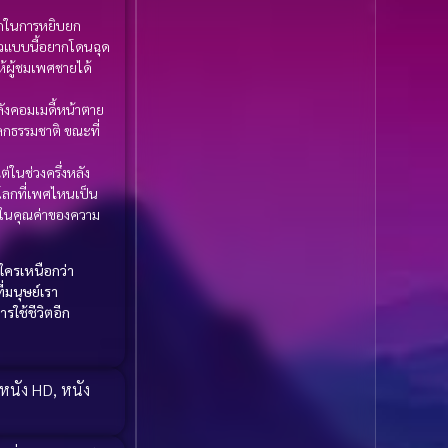
1985
1984
Biography ชีวประวัติ
ากในการหยิบยก
(61)
1983
1982
ตัวแบบนี้อยากโดนฉุด
ห้ผู้ชมเพศชายได้
1981
1980
Biography ชีวิตจริง
(78)
งคอมเมดี้หน้าตาย
1979
1978
ลกธรรมชาติ ขณะที่
Black Comedy
(16)
1977
1976
่ในช่วงครึ่งหลัง
Classic คลาสสิค
(1)
1975
1974
นโลกที่เพศไหนเป็น
ารพในคุณค่าของความ
1973
1972
Classic หนังคลาสสิก
1971
1970
(261)
าใครเหนือกว่า
1969
1968
่มนุษย์เรา
Classic หนังคลาสสิก
รใช้ชีวิตอีก
1964
1963
(22)
1962
1960
Classic หนังคลาสสิก
1956
1954
หนัง HD
,
หนัง
(46)
1950
1940
Comedy คอมเมดี้
(1)