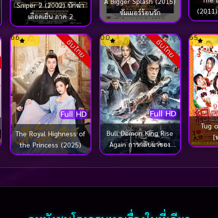
A Bigger Splash (2015)
Sniper 2 (2002) นักฆ่า
(2011)
ซัมเมอร์ร้อนรัก
เลือดเย็น ภาค 2
เห
6.6
0.0
6.5
ซับไทย
ซับไทย
Full HD
Full HD
Tug o
Bull Demon King Rise
The Royal Highness of
[
Again การกลับมาของ
the Princess (2025)
จอมมารกระทิง (2022)