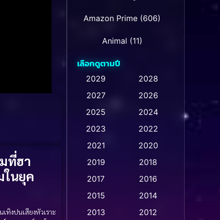
Amazon Prime
(606)
Animal
(11)
เลือกดูตามปี
Animation การ์ตูน
(28)
2029
2028
Animation การ์ตูน
2027
2026
(232)
2025
2024
Animation การ์ตูน
(32)
2023
2022
Animation อนิเมชั่น
(1)
2021
2020
มที่ฮา
2019
2018
Animation แอนิเมชัน
(1)
มในยุค
2017
2016
Animation แอนิเมชั่น
(1)
2015
2014
Anthology
(2)
2013
2012
เทิงปนเสียงหัวเราะ