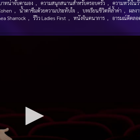
บาทน่าจับตามอง
,
ความสนุกสนานสำหรับครอบครัว
,
ความหวังในวั
Cohen
,
น้ำตาซึมด้วยความประทับใจ
,
บทเรียนชีวิตที่ล้ำค่า
,
ผลงา
Thea Sharrock
,
รีวิว Ladies First
,
หนังจินตนาการ
,
อารมณ์ดีตลอ