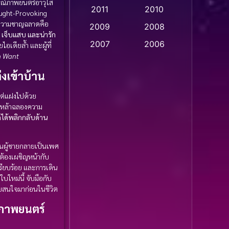
รณ์ภาพยนตร์อาวุโส
2011
2010
ought-Provoking
Apple TV
(20)
าความชาญฉลาดคือ
2009
2008
 เจ็บแสบ และน่ารัก
Apple TV+
(318)
2007
2006
อเดียล้ำ และผู้ที่
 Want
Based on a True Story
2005
2004
สร้างจากเรื่องจริง
(2)
่งเข้าบ้าน
2003
2002
แต่แฝงไปด้วย
2001
2000
Based on a True Story
มเหล้าฉลองความ
เรื่องจริง
(36)
1999
1998
ักได้พลิกกลับด้าน
1997
1996
Based on a True Story
เรื่องจริง
(73)
วนผู้ชายกลายเป็นเพศ
1995
1994
ต้องเผชิญหน้ากับ
1993
1992
ียบร้อย และการเดิน
Based on Novel
(16)
ใหม่นี้ จับมือกับ
1991
1990
เคยสนใจมาก่อนในชีวิต
Betrayal
(1)
1989
1988
็นภาพยนตร์
Biography
(3)
1987
1986