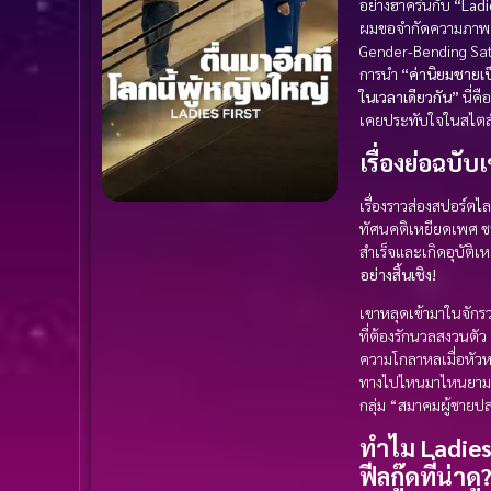
อย่างฮาครืนกับ
“Ladi
ผมขอจำกัดความภาพยนต
Gender-Bending Sati
การนำ
“ค่านิยมชายเป
ในเวลาเดียวกัน”
นี่คื
เคยประทับใจในสไตล์
เรื่องย่อฉบั
เรื่องราวส่องสปอร์ตไล
ทัศนคติเหยียดเพศ ชอ
สำเร็จและเกิดอุบัติเ
อย่างสิ้นเชิง!
เขาหลุดเข้ามาในจักร
ที่ต้องรักนวลสงวนตั
ความโกลาหลเมื่อหัวห
ทางไปไหนมาไหนยามค่ำ
กลุ่ม “สมาคมผู้ชายปล
ทำไม Ladies 
ฟีลกู๊ดที่น่าดู