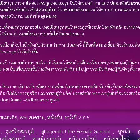
ยี่ยน
ลูกสาวคนโตของตระกูลเหอ เธอถูกบีบให้สวมหน้ากากและ
ปลอมตัวเป็นชา
เหอเยี่ยน
ต้องก้าวเข้าสู่
สมรภูมิรบ
ด้วยความกล้าหาญ เธอใช้ความสามารถและไหว
ยศสูงสุดในนาม
แม่ทัพใหญ่เฟยหง
อบทั้งหมดก็ถูกฉกฉวยไป
เหอเยี่ยน
ถูกคนในตระกูลที่เธอปกป้อง
หักหลัง
อย่างโหด
วิตที่เธอรัก
เหอเยี่ยน
ถูกทอดทิ้งให้ตายอย่างอนาถ
เธอเลือกที่จะไม่ยึดติดกับตัวตนเก่า การกลับมาครั้งนี้คือเพื่อ
เหอเยี่ยน
ตัวจริง เธอต้
Revenge
จึงเริ่มต้นขึ้น
ละเข้าร่วมกองทัพทหารเย่โจว ที่นั่นเธอได้พบกับ
เซียวเจวี๋ย
ยอดขุนพลหนุ่มผู้เย็นชา
งเคยเป็นเพื่อนร่วมชั้นในอดีต การรวมตัวกันนำไปสู่การร่วมมือกันต่อสู้กับศัตรูทั
ยี่ยน
และ
เซียวเจวี๋ย
พัฒนาจากเพื่อนร่วมรบเป็น
ความรัก
ที่ก่อตัวขึ้นกลางไฟสงค
พื่อ
เปิดโปงการทุจริต
และการสมรู้ร่วมคิดในราชสำนัก พวกเขามุ่งมั่นที่จะช่วยเห
tion
Drama
และ
Romance
ดูเลย
!
รแมนติก
,
War สงคราม
,
หนังจีน
,
หนังปี 2025
,
ดุเหนือสมรภูมิ
,
ดูLegend of the Female General
,
ดูหนัง
,
ด
งเหนือสมรภูมิ
,
ดูเหนือสมรภูมิ
,
หนัง ออนไลน์
,
หนังออนไลน์
,
ห