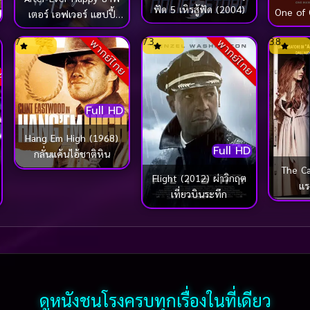
ฟัด 5 เหิรสู้ฟัด (2004)
One of 
เตอร์ เอฟเวอร์ แฮปปี้
(2022)
ck
7
7.3
3.8
พากย์ไทย
พากย์ไทย
Full HD
Hang Em High (1968)
Full HD
กลั่นแค้นไอ้ชาติหิน
The C
Flight (2012) ผ่าวิกฤต
แร
เที่ยวบินระทึก
ดูหนังชนโรงครบทุกเรื่องในที่เดียว