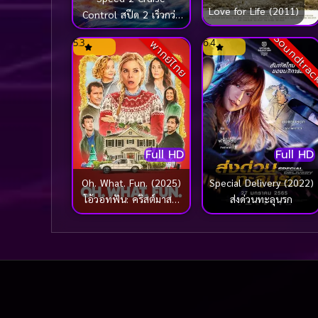
Love for Life (2011)
Control สปีด 2 เร็วกว่า
นรก (1997)
Soundtra
5.3
6.4
พากย์ไทย
Full HD
Full HD
Oh. What. Fun. (2025)
Special Delivery (2022)
โอ้วอทฟัน: คริสต์มาสนี้
ส่งด่วนทะลุนรก
แม่ล่ะเพลีย