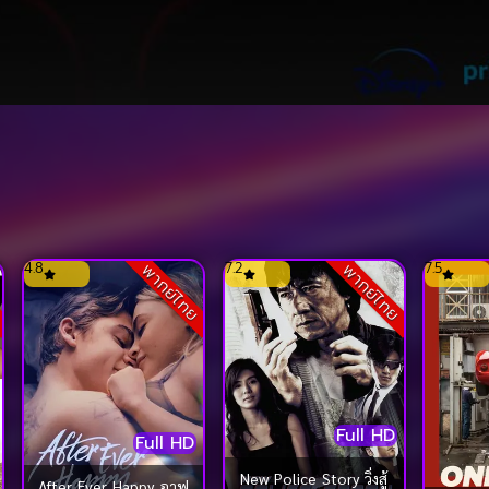
4.8
7.2
7.5
ย
พากย์ไทย
พากย์ไทย
Full HD
Full HD
New Police Story วิ่งสู้
After Ever Happy อาฟ