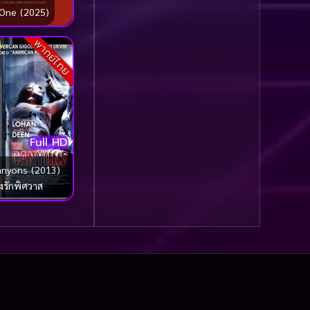
รุ่น
(21)
One (2025)
Community
(1)
พากย์ไทย
Contemporary ร่วมสมัย
(1)
Crime อาชญากรรม
(114)
Full HD
Crime อาชญากรรม
anyons (2013)
(709)
งรักพิศวาส
Crime อาชญากากรรม
(1)
Cult Film
(9)
Culture
(15)