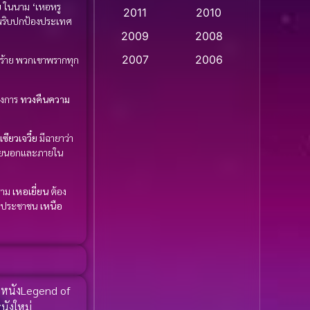
ย
ในนาม ‘เหอหรู
2011
2010
Apple TV
(20)
พริบปกป้องประเทศ
2009
2008
Apple TV+
(318)
2007
2006
ร้าย พวกเขาพรากทุก
Based on a True Story
2005
2004
สร้างจากเรื่องจริง
(2)
องการ
ทวงคืนความ
2003
2002
2001
2000
Based on a True Story
เซียวเจวี๋ย
มีฉายาว่า
เรื่องจริง
(36)
้งภายนอกและภายใน
1999
1998
1997
1996
Based on a True Story
ราม
เหอเยี่ยน
ต้อง
เรื่องจริง
(74)
1995
1994
ลือประชาชน
เหนือ
1993
1992
Based on Novel
(16)
1991
1990
Betrayal
(1)
1989
1988
ูหนังLegend of
Biography
(3)
1987
1986
นังใหม่