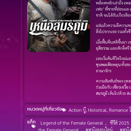
พล็อตหลักเล่าถึง
เหอเ
เฟย’ พี่ชายที่อ่อนแอ
ชาติ จนได้รับเกียรติ
แต่แล้วความดีความช
สิ่งไปจากเธอ รวมทั้งชี
เมื่อฟื้นคืนสติขึ้นมา 
ยุติธรรม
และศักดิ์ศรี
เธอเริ่มต้นชีวิตใหม่แ
ขุนพลเฟิงหยุน
ทั้งสอ
อาณาจักร
ความสัมพันธ์ของ
เหอเ
ร่วมมือกับ
เซียวเจวี๋ย
เ
สมรภูมิ
เต็มไปด้วย
Ac
หมวดหมู่ที่เกี่ยวข้อ
Action บู๊
,
Historical
,
Romance โ
แท็ก
Legend of the Female General
,
ซีรีส์ 2025
the Female General
,
ดูหนังออนไลน์
,
ดูหนั