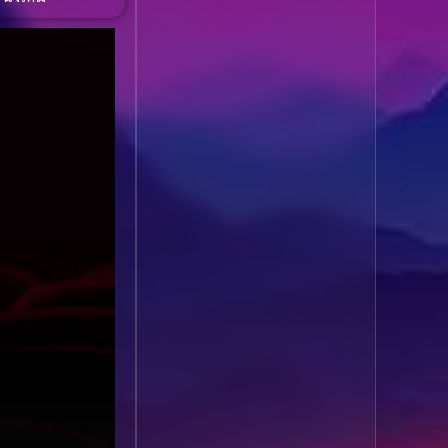
1985
1984
Biography ชีวประวัติ
(61)
1983
1982
1981
1980
Biography ชีวิตจริง
(78)
1979
1978
Black Comedy
(16)
1977
1976
Classic คลาสสิค
(1)
1975
1974
1973
1972
Classic หนังคลาสสิก
1971
1970
(262)
1969
1968
Classic หนังคลาสสิก
1964
1963
(22)
1962
1960
Classic หนังคลาสสิก
1956
1954
(46)
1950
1940
Comedy คอมเมดี้
(1)