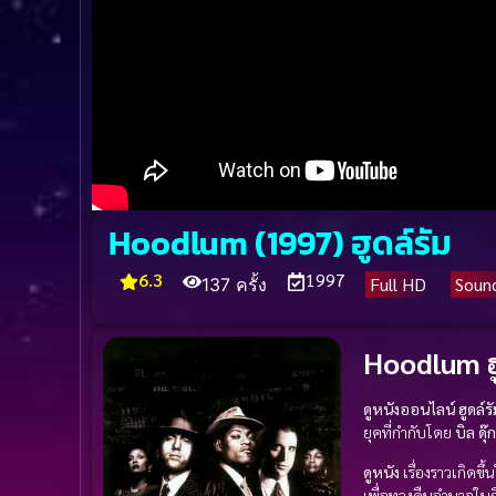
Hoodlum (1997) ฮูดล์รัม
6.3
1997
Full HD
Soun
137 ครั้ง
Hoodlum ฮู
ดูหนังออนไลน์
ฮูดล์รั
ยุคที่กำกับโดย
บิล ดุ๊ก
ดูหนัง
เรื่องราวเกิดขึ้
เพื่อทวงคืนอำนาจในถ