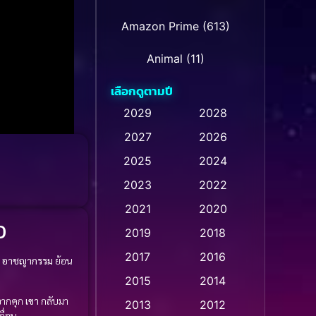
Amazon Prime
(613)
Animal
(11)
เลือกดูตามปี
Animation การ์ตูน
(28)
2029
2028
Animation การ์ตูน
2027
2026
(236)
2025
2024
Animation การ์ตูน
(32)
2023
2022
Animation อนิเมชั่น
(1)
2021
2020
D
2019
2018
Animation แอนิเมชัน
(1)
2017
2016
e อาชญากรรม
ย้อน
Animation แอนิเมชั่น
(1)
2015
2014
จากคุก
เขา
กลับมา
Anthology
(2)
2013
2012
ื่อน