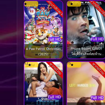
พากย์ไทย/ซ
Soundtrack
7.1
Full HD
Full HD
Phone Booth (2002)
A Paw Patrol Christmas
วิกฤติโทรศัพท์สะท้าน
(2025)
เมือง
6.2
7.5
พากย์ไทย
พากย์ไท
Full HD
Full HD