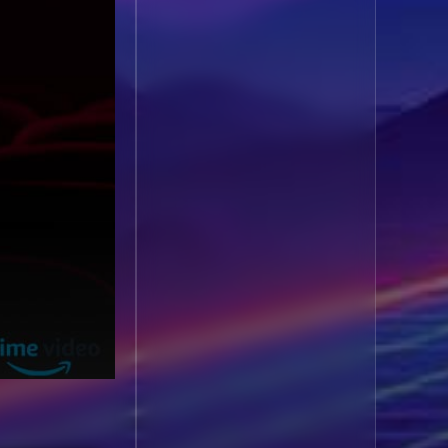
1985
1984
Biography ชีวประวัติ
(61)
1983
1982
1981
1980
Biography ชีวิตจริง
(80)
1979
1978
Black Comedy
(16)
1977
1976
Classic คลาสสิค
(1)
1975
1974
1973
1972
Classic หนังคลาสสิก
1971
1970
(264)
1969
1968
Classic หนังคลาสสิก
1964
1963
(22)
1962
1960
Classic หนังคลาสสิก
1956
1954
(46)
1950
1940
Comedy คอมเมดี้
(1)