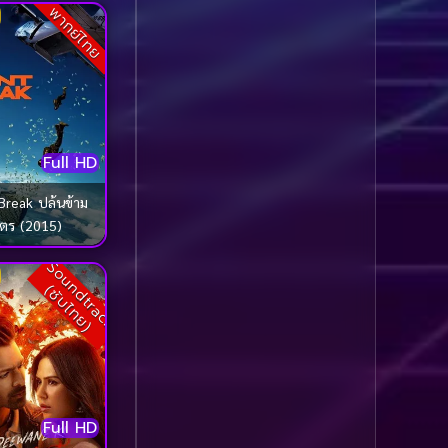
พากย์ไทย
Comedy ตลก
(1,069)
Comedy ตลก
(100)
Comedy ตลกขบขัน
(5)
Full HD
Coming of Age ก้าว
ผ่านวัย
(1)
Break ปล้นข้าม
ตร (2015)
Coming of Age ก้าวพ้น
S
o
u
n
d
t
r
a
c
k
ซั
บ
ไ
ท
ย
วัย
(2)
(
)
Coming of Age วัยรุ่น
(1)
Coming-of-Age
(5)
Full HD
Coming-of-age ชีวิตวัย