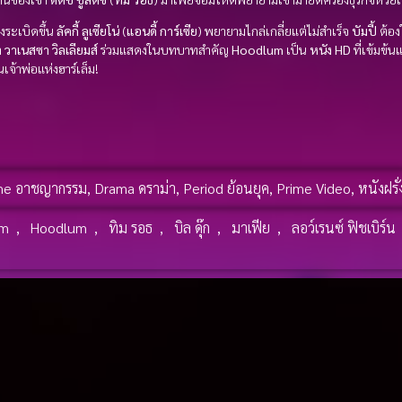
งระเบิดขึ้น
ลัคกี้ ลูเซียโน่
(
แอนดี้ การ์เซีย
) พยายามไกล่เกลี่ยแต่ไม่สำเร็จ
บัมปี้
ต้อง
า
วาเนสซา วิลเลียมส์
ร่วมแสดงในบทบาทสำคัญ
Hoodlum
เป็น
หนัง HD
ที่เข้มข้
จ้าพ่อแห่งฮาร์เล็ม!
me อาชญากรรม
,
Drama ดราม่า
,
Period ย้อนยุค
,
Prime Video
,
หนังฝรั่
em
,
Hoodlum
,
ทิม รอธ
,
บิล ดุ๊ก
,
มาเฟีย
,
ลอว์เรนซ์ ฟิชเบิร์น