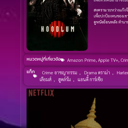
สงคราม
ระหว่างแก๊งจึ
เพื่อปกป้องคนของเข
ดูหนังย้อนหลัง
ตำนานเ
หมวดหมู่ที่เกี่ยวข้อ
Amazon Prime
,
Apple TV+
,
Cri
แท็ก
Crime อาชญากรรม
,
Drama ดราม่า
,
Harl
เลียมส์
,
ฮูดล์รัม
,
แอนดี้ การ์เซีย