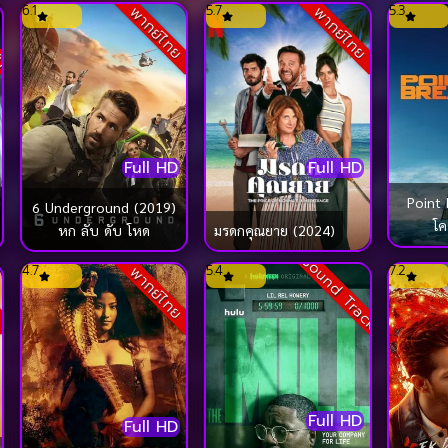
ับ
6.1
5.7
5.3
พากย์ไทย
พากย์ไทย
Full HD
Full HD
Point 
6 Underground (2019)
โค
หก ลับ ดับ โหด
มรดกคุณยาย (2024)
Sound Track
4.7
5.4
7.2
ย
พากย์ไทย
Full HD
Full HD