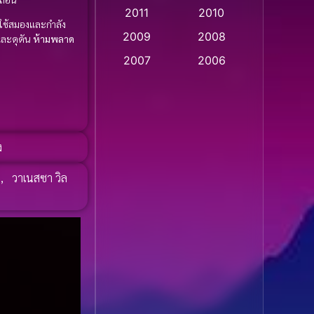
2011
2010
Apple TV
(20)
ใช้สมองและกำลัง
2009
2008
นและดุดัน
ห้ามพลาด
Apple TV+
(318)
2007
2006
Based on a True Story
2005
2004
สร้างจากเรื่องจริง
(2)
2003
2002
2001
2000
Based on a True Story
ง
เรื่องจริง
(36)
1999
1998
,
วาเนสซา วิล
1997
1996
Based on a True Story
เรื่องจริง
(75)
1995
1994
1993
1992
Based on Novel
(16)
1991
1990
Betrayal
(1)
1989
1988
Biography
(3)
1987
1986