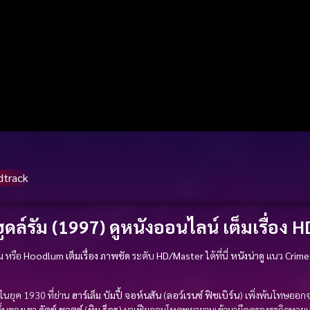
dtrack
ดล์รัม (1997) ดูหนังออนไลน์ เต็มเรื่อง H
ม
หรือ
Hoodlum
เต็มเรื่อง
ภาพชัด
ระดับ
HD/Master
ได้ที่นี่
หนังน่าดู
แนว
Crim
นในยุค 1930 ที่ย่าน
ฮาร์เล็ม
บัมปี้ จอห์นสัน
(
ลอว์เรนซ์ ฟิชเบิร์น
) เพิ่งพ้นโทษออก
ิ่นของเขา
ดัตช์ ชูลตซ์
(
ทิม ร็อธ
) มาเฟียจอมโหดพยายามเข้ามายึดครองธุรกิจหวยเถ