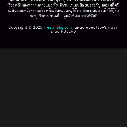
เรื่อง คลังหนังหลากหลายแนว ทั้งแอ็กชัน โรแมนติก สยองขวัญ คอมเมดี้ อนิ
1995
1994
เมชัน และหนังครอบครัว พร้อมจัดหมวดหมู่ให้ง่ายต่อการค้นหา เพื่อให้ผู้รับ
Biography
(3)
ชมทุกวัยสามารถเลือกดูหนังที่ต้องการได้ทันที
1993
1992
Biography ชีวประวัติ
(61)
Copyright © 2025
1991
freelinebg.com
ดูหนังใหม่ชนโรงฟรี คมชัด
1990
ระดับ FULLHD
1989
1988
Biography ชีวิตจริง
(80)
1987
1986
Black Comedy
(16)
1985
1984
Classic คลาสสิค
(1)
1983
1982
1981
1980
Classic หนังคลาสสิก
(268)
1979
1978
Classic หนังคลาสสิก
(22)
1977
1976
Classic หนังคลาสสิก
(46)
1975
1974
1973
1972
Comedy คอมเมดี้
(1)
1971
1970