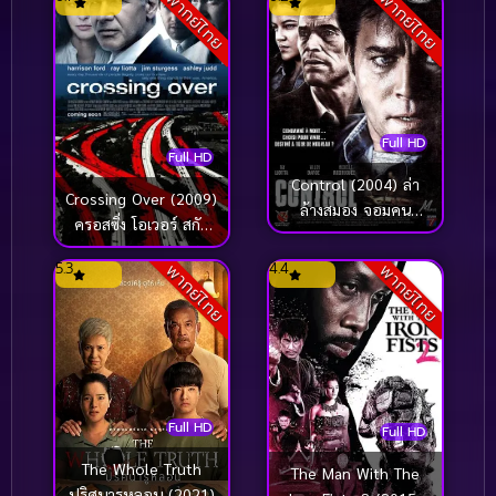
พากย์ไทย
พากย์ไทย
Full HD
Full HD
Control (2004) ล่า
Crossing Over (2009)
ล้างสมอง จอมคน
ครอสซิ่ง โอเวอร์ สกัด
อำมหิต
แผนยื้อฉุดนรก
5.3
4.4
พากย์ไทย
พากย์ไทย
Full HD
Full HD
The Whole Truth
The Man With The
ปริศนารูหลอน (2021)