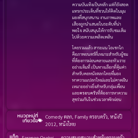
ความบันเทิงเป็นหลัก แต่ก็ยังสอด
แทรกประเด็นที่ชวนให้คิดในมุม
มองที่สนุกสนาน งานภาพและ
เสียงถูกนำเสนอในระดับที่น่า
พอใจ สนับสนุนให้การรับชมเต็ม
ไปด้วยความเพลิดเพลิน
โดยรวมแล้ว สาระแน โอเซกไก
คือภาพยนตร์ที่เหมาะสำหรับผู้ชม
ที่ต้องการผ่อนคลายและหัวเราะ
อย่างเต็มที่ เป็นทางเลือกที่คุ้มค่า
สำหรับคอหนังตลกไทยที่มอง
หาความแปลกใหม่และไม่คาดฝัน
เหมาะอย่างยิ่งสำหรับกลุ่มเพื่อน
และ
ครอบครัว
ที่ต้องการหาความ
สุขร่วมกันในช่วงเวลาพักผ่อน
หมวดหมู่ที่
Comedy ตลก
,
Family ครอบครัว
,
หนังปี
เกี่ยวข้อ
2012
,
หนังไทย
แท็ก
Saranae Osekai
,
ความสนุกสนานสำหรับครอบครัว
,