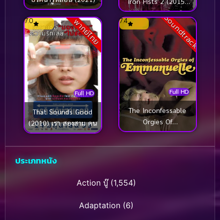
Iron Fists 2 (2015)
วีรบุรุษหมัดเหล็ก 2 (รี
Soundtrack
7.0
7.4
พากย์ไทย
ซ่า)
Full HD
Full HD
The Inconfessable
That Sounds Good
Orgies Of
(2010) เรา สองสาม คน
Emmanuelle (1982)
ประเภทหนัง
Action บู๊
(1,554)
Adaptation
(6)