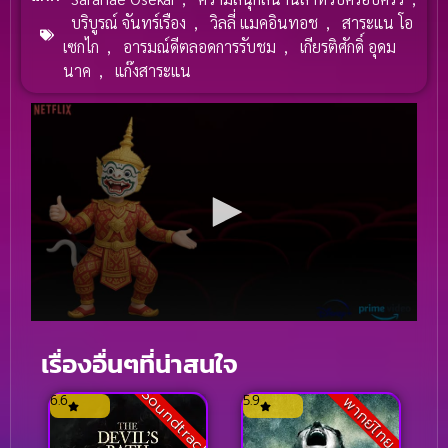
บริบูรณ์ จันทร์เรือง
,
วิลลี่ แมคอินทอช
,
สาระแน โอ
เซกไก
,
อารมณ์ดีตลอดการรับชม
,
เกียรติศักดิ์ อุดม
นาค
,
แก๊งสาระแน
เรื่องอื่นๆที่น่าสนใจ
Soundtrack
6.6
5.9
พากย์ไทย