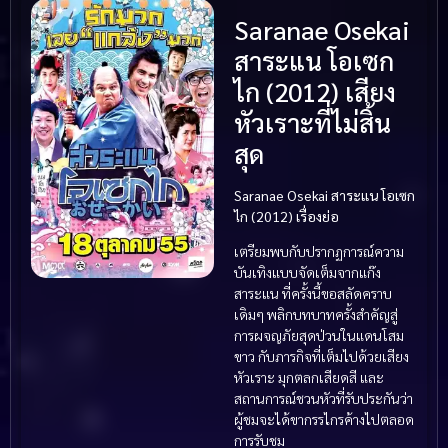
Saranae Osekai
สาระแน โอเซก
ไก (2012) เสียง
หัวเราะที่ไม่สิ้น
สุด
Saranae Osekai สาระแน โอเซก
ไก (2012) เรื่องย่อ
เตรียมพบกับปรากฏการณ์ความ
บันเทิงแบบจัดเต็มจากแก๊ง
สาระแน ที่ครั้งนี้ขอสลัดคราบ
เดิมๆ พลิกบทบาทครั้งสำคัญสู่
การผจญภัยสุดป่วนในแดนโสม
ขาว กับภารกิจที่เต็มไปด้วยเสียง
หัวเราะ มุกตลกเสียดสี และ
สถานการณ์ชวนหัวที่รับประกันว่า
ผู้ชมจะได้ขากรรไกรค้างไปตลอด
การรับชม