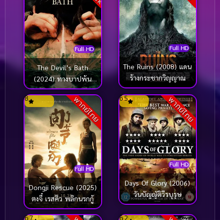
Full HD
Full HD
The Ruins (2008) แดน
The Devil’s Bath
ร้างกระชากวิญญาณ
(2024) ทางบาปพ้น
นรก
8
6.5
พากย์ไทย
พากย์ไทย
Full HD
Full HD
Days Of Glory (2006)
Dongji Rescue (2025)
วันบัญญัติวีรบุรุษ
ตงจี๋ เรสคิว พลิกนรกกู้
6.7
6.2