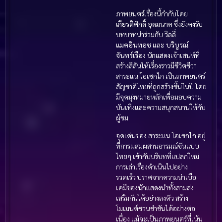
ภาพยนตร์เรื่องนี้กำกับโดย
เกียรติศักดิ์ อุดมนาค
ซึ่งยังคงรับ
บทบาทนำร่วมกับ
วิลลี่
แมคอินทอช
และ
บริบูรณ์
จันทร์เรือง
นักแสดง
เจ้าเสน่ห์ที่
สร้างสีสันให้เรื่องราวมีชีวิตชีวา
สาระแน โอเซกไก เป็นภาพยนตร์
สัญชาติไทยที่ถูกสร้างขึ้นในปี โดย
มีจุดมุ่งหมายหลักเพื่อมอบความ
บันเทิงและความสนุกสนานให้กับ
ผู้ชม
จุดเด่นของ สาระแน โอเซกไก อยู่
ที่การผสมผสานอารมณ์ขันแบบ
ไทยๆ เข้ากับบริบทที่แปลกใหม่
การเล่าเรื่องดำเนินไปอย่าง
รวดเร็ว ปราศจากความน่าเบื่อ
เคมีของ
นักแสดง
นำทั้งสามส่ง
เสริมกันได้อย่างลงตัว สร้าง
โมเมนต์ชวนขำขันได้อย่างต่อ
เนื่อง แม้จะเป็นภาพยนตร์ที่เน้น