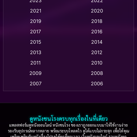
2023
2022
Animation แอนิเมชัน
(1)
2021
2020
2019
2018
Animation แอนิเมชั่น
(1)
2017
2016
Anthology
(2)
2015
2014
Apple TV
(20)
2013
2012
2011
2010
Apple TV+
(318)
2009
2008
Based on a True Story สร้างจากเรื่องจริง
(2)
2007
2006
Based on a True Story เรื่องจริง
(36)
2005
2004
2003
2002
Based on a True Story เรื่องจริง
(77)
2001
2000
ดูหนังชนโรงครบทุกเรื่องในที่เดียว
Based on Novel
(16)
1999
1998
แพลตฟอร์มดูหนังออนไลน์ หนังชนโรง ของเราถูกออกแบบมาให้ใช้งานง่าย
รองรับอุปกรณ์หลากหลาย พร้อมระบบโหลดไว ดูได้แบบไม่กระตุก เพื่อให้คุณ
Betrayal
(1)
1997
1996
เพลิดเพลินกับหนังเรื่องโปรดได้ทุกที่ทุกเวลา เว็บหนังออนไลน์ รวมหนังทุก