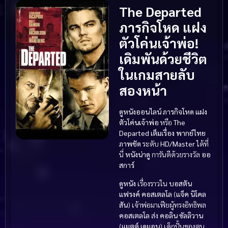
The Departed
ภารกิจโหด แฝง
ตัวโค่นเจ้าพ่อ!
เดิมพันด้วยชีวิต
ในเกมสายลับ
สองหน้า
ดูหนังออนไลน์
ภารกิจโหด แฝง
ตัวโค่นเจ้าพ่อ
หรือ
The
Departed
เต็มเรื่อง
พากย์ไทย
ภาพชัด
ระดับ
HD/Master
ได้ที่
นี่
หนังน่าดู
การันตีด้วยรางวัล
ออ
สการ์
ดูหนัง
เรื่องราวใน
บอสตัน
แฟรงค์ คอสเตลโล
(
แจ็ค นิโคล
สัน
) เจ้าพ่อมาเฟียผู้ทรงอิทธิพล
คอสเตลโล
ส่ง
คอลิน ซัลลิวาน
(
แมตต์ เดมอน
) เด็กปั้นของตน