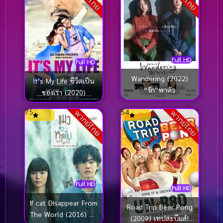
Full HD
Full HD
Wandering (2022)
It’s My Life ชีวิตเป็น
“รัก”พาตัว
ของเรา (2020)
7.5
5.4
พากย์ไทย
พากย์ไทย
Full HD
Full HD
If cat Disappear From
Road Trip Beer Pong
The World (2016) ถ้า
(2009) เทปสะบึมส์!