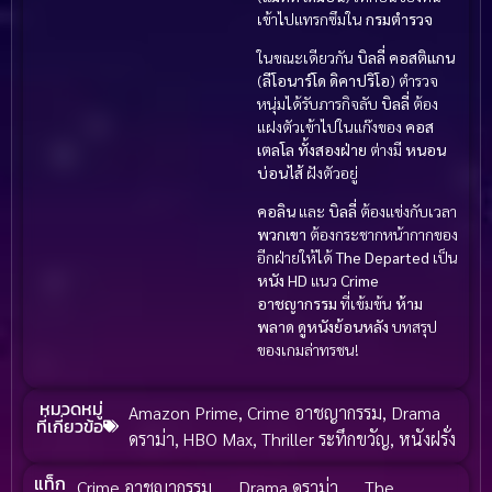
เข้าไปแทรกซึมใน
กรมตำรวจ
ในขณะเดียวกัน
บิลลี่ คอสติแกน
(
ลีโอนาร์โด ดิคาปริโอ
) ตำรวจ
หนุ่มได้รับภารกิจลับ
บิลลี่
ต้อง
แฝงตัวเข้าไปในแก๊งของ
คอส
เตลโล
ทั้งสองฝ่าย
ต่างมี
หนอน
บ่อนไส้
ฝังตัวอยู่
คอลิน
และ
บิลลี่
ต้องแข่งกับเวลา
พวกเขา
ต้องกระชากหน้ากากของ
อีกฝ่ายให้ได้
The Departed
เป็น
หนัง HD
แนว
Crime
อาชญากรรม
ที่เข้มข้น
ห้าม
พลาด
ดูหนังย้อนหลัง
บทสรุป
ของเกมล่าทรชน!
หมวดหมู่
Amazon Prime
,
Crime อาชญากรรม
,
Drama
ที่เกี่ยวข้อ
ดราม่า
,
HBO Max
,
Thriller ระทึกขวัญ
,
หนังฝรั่ง
แท็ก
Crime อาชญากรรม
,
Drama ดราม่า
,
The