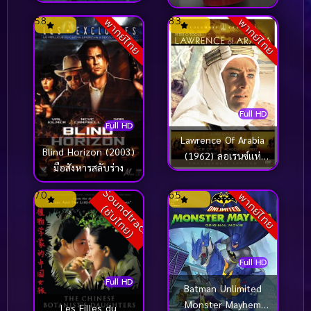
แมวตัวนั้นหายไปจาก
ต้องเอาคืนก่อนถึงมือเธอ
โลกนี้
5.8
8.3
พากย์ไทย
พากย์ไทย
2
Full HD
Full HD
Lawrence Of Arabia
Blind Horizon (2003)
(1962) ลอเรนซ์แห่
มือสังหารสลับร่าง
งอารเบีย
S
o
u
n
d
t
r
a
c
k
ซั
บ
ไ
ท
ย
7.0
6.5
พากย์ไทย
(
)
Full HD
Full HD
Batman Unlimited
Monster Mayhem
Les Filles du