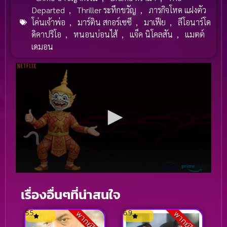
Departed
,
Thriller ระทึกขวัญ
,
ภารกิจโหด แฝงตัว
โค่นเจ้าพ่อ
,
มาร์ติน สกอร์เซซี
,
มาเฟีย
,
ลีโอนาร์โด
ดิคาปริโอ
,
หนอนบ่อนไส้
,
แจ็ค นิโคลสัน
,
แมตต์
เดมอน
เรื่องอื่นๆที่น่าสนใจ
5.5
6.9
พากย์ไทย
พากย์ไทย