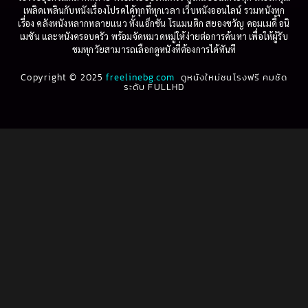
Betrayal
(1)
1997
1996
เพลิดเพลินกับหนังเรื่องโปรดได้ทุกที่ทุกเวลา เว็บหนังออนไลน์ รวมหนังทุก
เรื่อง คลังหนังหลากหลายแนว ทั้งแอ็กชัน โรแมนติก สยองขวัญ คอมเมดี้ อนิ
1995
1994
เมชัน และหนังครอบครัว พร้อมจัดหมวดหมู่ให้ง่ายต่อการค้นหา เพื่อให้ผู้รับ
Biography
(3)
ชมทุกวัยสามารถเลือกดูหนังที่ต้องการได้ทันที
1993
1992
Biography ชีวประวัติ
(61)
Copyright © 2025
1991
freelinebg.com
ดูหนังใหม่ชนโรงฟรี คมชัด
1990
ระดับ FULLHD
1989
1988
Biography ชีวิตจริง
(80)
1987
1986
Black Comedy
(16)
1985
1984
Classic คลาสสิค
(1)
1983
1982
1981
1980
Classic หนังคลาสสิก
(268)
1979
1978
Classic หนังคลาสสิก
(22)
1977
1976
Classic หนังคลาสสิก
(46)
1975
1974
1973
1972
Comedy คอมเมดี้
(1)