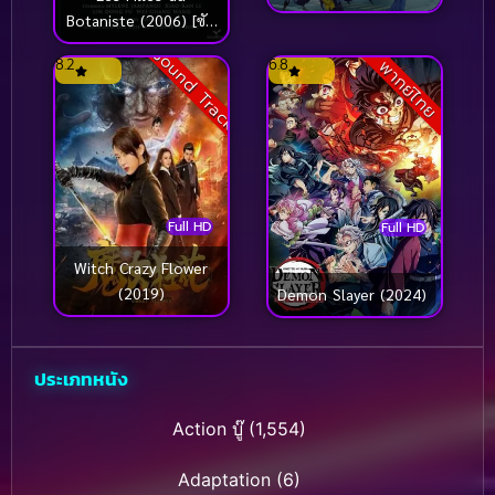
(2015) แบทแมน ถล่ม
Botaniste (2006) [ซับ
จอมวายร้ายป่วนเมือง
ไทย]
Sound Track
8.2
6.8
พากย์ไทย
Full HD
Full HD
Witch Crazy Flower
(2019)
Demon Slayer (2024)
ประเภทหนัง
Action บู๊
(1,554)
Adaptation
(6)