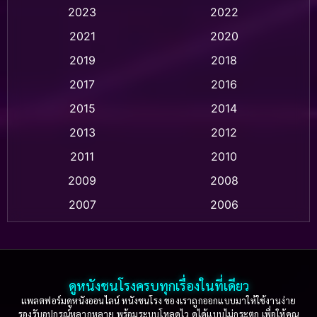
2023
2022
Animation แอนิเมชัน
(1)
2021
2020
2019
2018
Animation แอนิเมชั่น
(1)
2017
2016
Anthology
(2)
2015
2014
Apple TV
(20)
2013
2012
2011
2010
Apple TV+
(318)
2009
2008
Based on a True Story สร้างจากเรื่องจริง
(2)
2007
2006
Based on a True Story เรื่องจริง
(36)
2005
2004
2003
2002
Based on a True Story เรื่องจริง
(77)
2001
2000
ดูหนังชนโรงครบทุกเรื่องในที่เดียว
Based on Novel
(16)
1999
1998
แพลตฟอร์มดูหนังออนไลน์ หนังชนโรง ของเราถูกออกแบบมาให้ใช้งานง่าย
รองรับอุปกรณ์หลากหลาย พร้อมระบบโหลดไว ดูได้แบบไม่กระตุก เพื่อให้คุณ