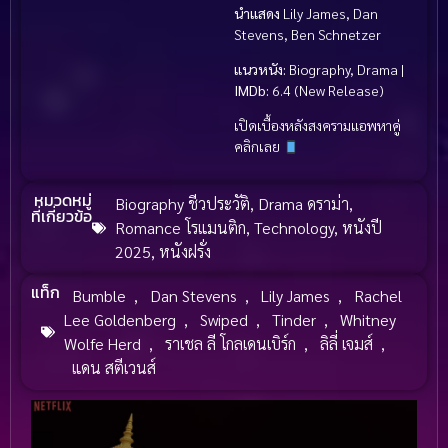
นำแสดง
Lily James, Dan
Stevens, Ben Schnetzer
แนวหนัง:
Biography, Drama |
IMDb:
6.4 (New Release)
เปิดเบื้องหลังสงครามแอพหาคู่
คลิกเลย
หมวดหมู่
Biography ชีวประวัติ
,
Drama ดราม่า
,
ที่เกี่ยวข้อ
Romance โรแมนติก
,
Technology
,
หนังปี
2025
,
หนังฝรั่ง
แท็ก
Bumble
,
Dan Stevens
,
Lily James
,
Rachel
Lee Goldenberg
,
Swiped
,
Tinder
,
Whitney
Wolfe Herd
,
ราเชล ลี โกลเดนเบิร์ก
,
ลิลี่ เจมส์
,
แดน สตีเวนส์