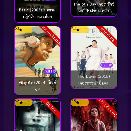
The 6th Day เดอะ ซิกซ์
Basic (2003) รุกฆาต
เดย์ วันล่าคนเหล็ก
ปฏิบัติการลวงโลก
อหังการ (2000)
Soundtrack
6.1
7.0
พากย์ไทย
Full HD
Full HD
The Down (2015)
Vijay 69 (2024) วีเจย์
เดอะดาวน์ เป็นคน
69
ธรรมดามันง่ายไป
TH (Zoom)
5.8
7.8
ซับไทย