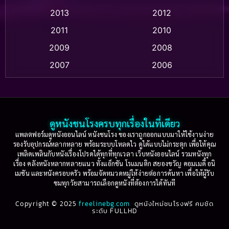
Apple TV
(20)
2013
2012
2011
2010
Apple TV+
(318)
2009
2008
Based on a True Story สร้างจากเรื่องจริง
(2)
2007
2006
Based on a True Story เรื่องจริง
(36)
2005
2004
2003
2002
Based on a True Story เรื่องจริง
(77)
2001
2000
ดูหนังชนโรงครบทุกเรื่องในที่เดียว
Based on Novel
(16)
1999
1998
แพลตฟอร์มดูหนังออนไลน์ หนังชนโรง ของเราถูกออกแบบมาให้ใช้งานง่าย
รองรับอุปกรณ์หลากหลาย พร้อมระบบโหลดไว ดูได้แบบไม่กระตุก เพื่อให้คุณ
Betrayal
(1)
1997
1996
เพลิดเพลินกับหนังเรื่องโปรดได้ทุกที่ทุกเวลา เว็บหนังออนไลน์ รวมหนังทุก
เรื่อง คลังหนังหลากหลายแนว ทั้งแอ็กชัน โรแมนติก สยองขวัญ คอมเมดี้ อนิ
1995
1994
เมชัน และหนังครอบครัว พร้อมจัดหมวดหมู่ให้ง่ายต่อการค้นหา เพื่อให้ผู้รับ
Biography
(3)
ชมทุกวัยสามารถเลือกดูหนังที่ต้องการได้ทันที
1993
1992
Biography ชีวประวัติ
(61)
Copyright © 2025
1991
freelinebg.com
ดูหนังใหม่ชนโรงฟรี คมชัด
1990
ระดับ FULLHD
1989
1988
Biography ชีวิตจริง
(80)