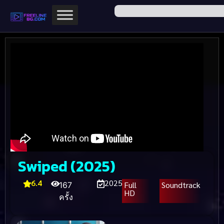
Swiped (2025)
6.4
2025
Full
Soundtrack
167
HD
ครั้ง