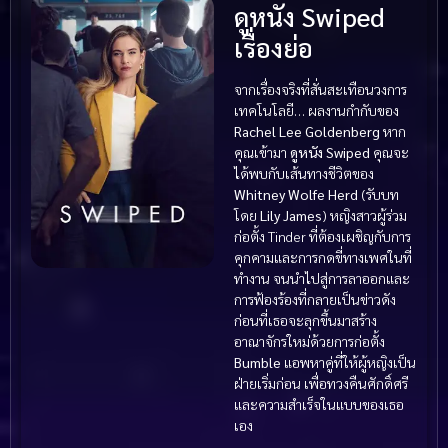
ดูหนัง Swiped
เรื่องย่อ
จากเรื่องจริงที่สั่นสะเทือนวงการ
เทคโนโลยี… ผลงานกำกับของ
Rachel Lee Goldenberg
หาก
คุณเข้ามา
ดูหนัง Swiped
คุณจะ
ได้พบกับเส้นทางชีวิตของ
Whitney Wolfe Herd
(รับบท
โดย
Lily James
) หญิงสาวผู้ร่วม
ก่อตั้ง Tinder ที่ต้องเผชิญกับการ
คุกคามและการกดขี่ทางเพศในที่
ทำงาน จนนำไปสู่การลาออกและ
การฟ้องร้องที่กลายเป็นข่าวดัง
ก่อนที่เธอจะลุกขึ้นมาสร้าง
อาณาจักรใหม่ด้วยการก่อตั้ง
Bumble
แอพหาคู่ที่ให้ผู้หญิงเป็น
ฝ่ายเริ่มก่อน เพื่อทวงคืนศักดิ์ศรี
และความสำเร็จในแบบของเธอ
เอง