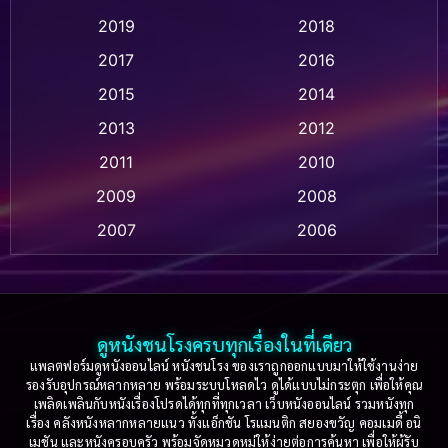
2019
2018
Animation แอนิเมชัน
(1)
2017
2016
Anthology
(2)
2015
2014
Apple TV
(20)
2013
2012
2011
2010
Apple TV+
(318)
2009
2008
Based on a True Story สร้างจากเรื่องจริง
(2)
2007
2006
Based on a True Story เรื่องจริง
(36)
2005
2004
2003
2002
Based on a True Story เรื่องจริง
(73)
2001
2000
ดูหนังชนโรงครบทุกเรื่องในที่เดียว
Based on Novel
(16)
1999
1998
แพลตฟอร์มดูหนังออนไลน์ หนังชนโรง ของเราถูกออกแบบมาให้ใช้งานง่าย
รองรับอุปกรณ์หลากหลาย พร้อมระบบโหลดไว ดูได้แบบไม่กระตุก เพื่อให้คุณ
Betrayal
(1)
1997
1996
เพลิดเพลินกับหนังเรื่องโปรดได้ทุกที่ทุกเวลา เว็บหนังออนไลน์ รวมหนังทุก
เรื่อง คลังหนังหลากหลายแนว ทั้งแอ็กชัน โรแมนติก สยองขวัญ คอมเมดี้ อนิ
1995
1994
เมชัน และหนังครอบครัว พร้อมจัดหมวดหมู่ให้ง่ายต่อการค้นหา เพื่อให้ผู้รับ
Biography
(3)