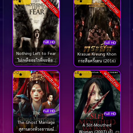
พากย์ไทย
พากย์ไทย
Full HD
Full HD
Nothing Left to Fear
Krasue Kreung Khon
ไม่เหลืออะไรที่จะต้อง
กระสือครึ่งคน (2016)
กลัว [ซับไทย] (2013)
Soundtrack
0.0
5.4
พากย์ไทย
Full HD
Full HD
The Ghost Marriage
A Slit-Mouthed
สุสานลวงห้วงอารมณ์
Woman (2007) เปิด