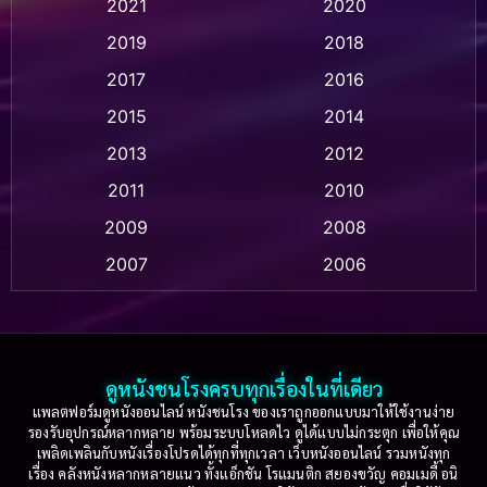
2021
2020
2019
2018
Animation แอนิเมชัน
(1)
2017
2016
Anthology
(2)
2015
2014
Apple TV
(20)
2013
2012
2011
2010
Apple TV+
(318)
2009
2008
Based on a True Story สร้างจากเรื่องจริง
(2)
2007
2006
Based on a True Story เรื่องจริง
(75)
2005
2004
2003
2002
Based on a True Story เรื่องจริง
(36)
2001
2000
ดูหนังชนโรงครบทุกเรื่องในที่เดียว
Based on Novel
(16)
1999
1998
แพลตฟอร์มดูหนังออนไลน์ หนังชนโรง ของเราถูกออกแบบมาให้ใช้งานง่าย
รองรับอุปกรณ์หลากหลาย พร้อมระบบโหลดไว ดูได้แบบไม่กระตุก เพื่อให้คุณ
Betrayal
(1)
1997
1996
เพลิดเพลินกับหนังเรื่องโปรดได้ทุกที่ทุกเวลา เว็บหนังออนไลน์ รวมหนังทุก
เรื่อง คลังหนังหลากหลายแนว ทั้งแอ็กชัน โรแมนติก สยองขวัญ คอมเมดี้ อนิ
1995
1994