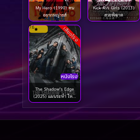
My Hero (1990) คน
Kick Ass Girls (2013)
อยากหญ่ายส์
สวยพิฆาต
7.6
เสียงโรง
หนังโรง
The Shadow’s Edge
(2025) แผนระห่ำ ใหญ่
ฟัดเดือด