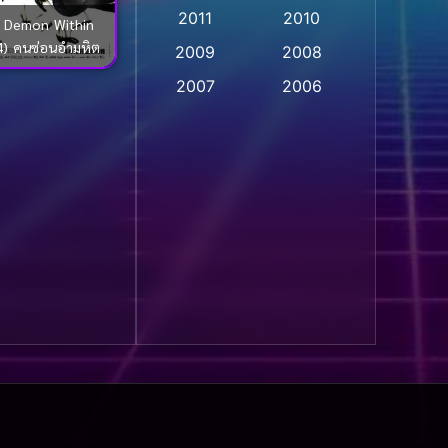
2011
2010
t Demon Within
Apple TV
(20)
4) คนซ่อนอำมหิต
2009
2008
Apple TV+
(318)
2007
2006
Based on a True Story
2005
2004
สร้างจากเรื่องจริง
(2)
2003
2002
2001
2000
Based on a True Story
เรื่องจริง
(36)
1999
1998
1997
1996
Based on a True Story
เรื่องจริง
(77)
1995
1994
1993
1992
Based on Novel
(16)
1991
1990
Betrayal
(1)
1989
1988
Biography
(3)
1987
1986