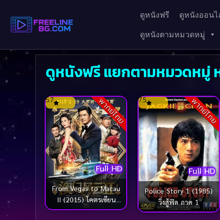
ดูหนังฟรี
ดูหนังออนไล
ดูหนังตามหมวดหมู่
ดูหนังฟรี แยกตามหมวดหมู่ 
5.7
7.5
พากย์ไทย
พากย์ไทย
Full HD
Full HD
From Vegas to Macau
Police Story 1 (1985)
II (2015) โคตรเซียน
วิ่งสู้ฟัด ภาค 1
มาเก๊าเขย่าเวกัส 2