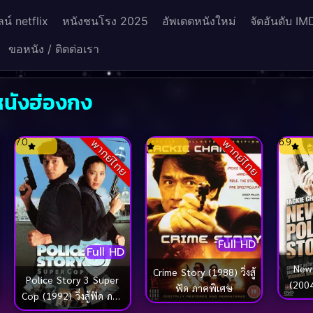
น์ netflix
หนังชนโรง 2025
อัพเดตหนังใหม่
จัดอันดับ IM
ขอหนัง / ติดต่อเรา
หนังฮ่องกง
7.0
6.9
พากย์ไทย
พากย์ไทย
Full HD
Full HD
Full HD
New 
Crime Story (1988) วิ่งสู้
Police Story 3 Super
(2004)
ฟัด ภาคพิเศษ
Aces Go Places 5 The
Cop (1992) วิ่งสู้ฟัด ภาค
Terracotta Hit (1989)
3