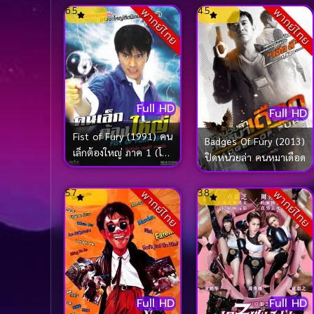
6.5
4.5
พากย์ไทย
พากย์ไทย
Full HD
Full HD
Fist of Fury (1991) คน
Badges Of Fury (2013)
เล็กต้องใหญ่ ภาค 1 (โจว
ปิดหน่วยล่า คนหมาเดือด
ซิงฉือ)
5.7
3.8
พากย์ไทย
พากย์ไทย
Full HD
Full HD