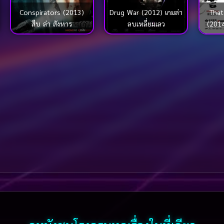
Conspirators (2013)
Drug War (2012) เกมล่า
Tha
สืบ ล่า สังหาร
ลบเหลี่ยมเลว
(201