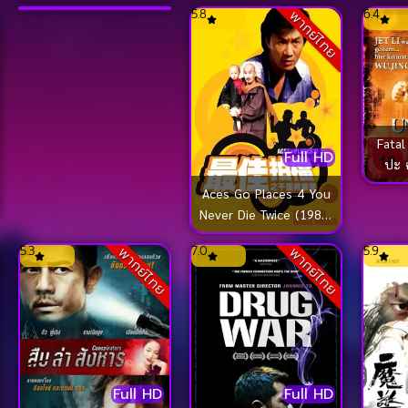
โคตรเก่งมหาเฮง ภาค 5
5.5
5.8
6.4
พากย์ไทย
พากย์ไทย
Fatal
Full HD
ปะ 
Aces Go Places 4 You
Never Die Twice (1986)
โคตรเก่งมหาเฮง ภาค 4
5.3
7.0
5.9
พากย์ไทย
พากย์ไทย
Full HD
Full HD