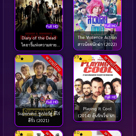
Full HD
Full HD
The Violence Action
Diary of the Dead
สาวน้อยนักฆ่า (2022)
ไดอารี่แห่งความตาย
(2007)
6.3
5.9
พากย์ไทย
พากย์ไทย
Full HD
Full HD
Playing It Cool
Superwho ซูเปอร์ฮู ฮีโร่
(2014) ลุ้นรักเวิ่น นาย
ฮีรั่ว (2021)
หล่อเวอร์
4.1
8.0