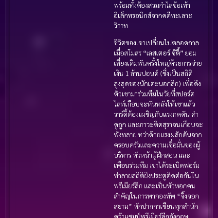
พร้อมทั้งต้องสวมกำไลข้อเท้า
อิเล็กทรอนิกส์จากคดีทะเลาะ
วิวาท
ชีวิตของเขาเปลี่ยนไปตลอดกาล
เมื่อสโมสร
“เลสเตอร์ ซิตี้”
ยอม
เสี่ยงเดิมพันครั้งใหญ่ด้วยการจ่าย
เงิน 1 ล้านปอนด์ (ซึ่งเป็นสถิติ
สูงสุดของนักเตะนอกลีก) เพื่อดึง
ตัวเขามาร่วมทีมในวัยที่สปอร์ต
ไลท์เกือบจะหันหลังให้เขาแล้ว
วาร์ดี้ต้องเผชิญกับแรงกดดัน คำ
ดูถูก และภาวะติดสุราจนเกือบจะ
พังทลาย ทว่าด้วยแรงผลักดันจาก
ครอบครัวและความเชื่อมั่นของผู้
บริหาร หัวหน้าผู้ฝึกสอน และ
เพื่อนร่วมทีม เขาได้ระเบิดฟอร์ม
ทำลายสถิติยิงประตูติดต่อกันใน
พรีเมียร์ลีก และเป็นหัวหอกคน
สำคัญในการพากองทัพ “จิ้งจอก
สยาม” หักปากกาเซียนทุกสำนัก
คว้าแชมป์พรีเมียร์ลีกอังกฤษ