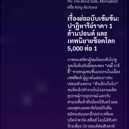
กับ
The Blind Side
,
Moneyball
หรือ
King Richard
เรื่องย่อฉบับเข้มข้น:
ปาฏิหาริย์ราคา 1
ล้านปอนด์ และ
เทพนิยายช็อคโลก
5,000 ต่อ 1
ภาพยนตร์พาผู้ชมย้อนกลับไปดู
จุดเริ่มต้นอันมืดมนของ
“เจมี่ วาร์
ดี้”
ชายหนุ่มชนชั้นแรงงานในเมือง
เชฟฟิลด์ ผู้ถูกสโมสรเยาวชน
ปล่อยตัวเพราะ “ตัวเล็กเกินไป”
จนต้องไปทำงานในโรงงานผลิต
อุปกรณ์กายอุปกรณ์ แลกกับ
ค่าแรงขั้นต่ำอันน้อยนิรันดร์ และ
เตะฟุตบอลพาร์ทไทม์กับทีม
สมัครเล่นนอกลีกอย่าง สต็อค
บริดจ์ พาร์ค สตีลส์ โดยได้รับค่า
จ้างเพียง 30 ปอนด์ต่อสัปดาห์