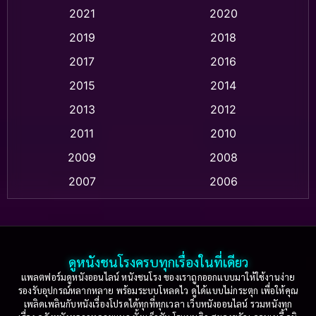
Animation แอนิเมชั่น
(1)
2021
2020
2019
2018
Animation แอนิเมชัน
(1)
2017
2016
Anthology
(2)
2015
2014
Apple TV
(20)
2013
2012
2011
2010
Apple TV+
(318)
2009
2008
Based on a True Story สร้างจากเรื่องจริง
(2)
2007
2006
Based on a True Story เรื่องจริง
(75)
2005
2004
2003
2002
Based on a True Story เรื่องจริง
(36)
2001
2000
ดูหนังชนโรงครบทุกเรื่องในที่เดียว
Based on Novel
(16)
1999
1998
แพลตฟอร์มดูหนังออนไลน์ หนังชนโรง ของเราถูกออกแบบมาให้ใช้งานง่าย
รองรับอุปกรณ์หลากหลาย พร้อมระบบโหลดไว ดูได้แบบไม่กระตุก เพื่อให้คุณ
Betrayal
(1)
1997
1996
เพลิดเพลินกับหนังเรื่องโปรดได้ทุกที่ทุกเวลา เว็บหนังออนไลน์ รวมหนังทุก