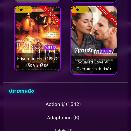
เดือด
ยอดคนอันตรายเย้ยนรก
Sound Track
7.2
4.7
พากย์ไทย
Full HD
Full HD
Prison on Fire (1987)
Squared Love All
เดือด 2 เดือด
Over Again รักกำลัง
สอง (อีกแล้ว) (2022)
ประเภทหนัง
Action บู๊
(1,542)
Adaptation
(6)
Adult
(1)