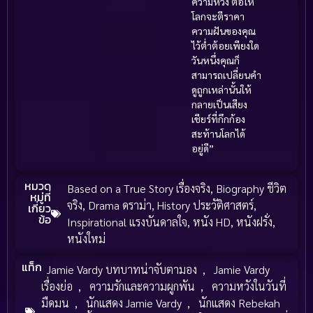
ความหวัง ต่อให้
โลกจะตีราคา
ความฝันของคุณ
ไว้ต่ำต้อยเพียงใด
วันหนึ่งคุณก็
สามารถเปลี่ยนคำ
ดูถูกเหล่านั้นให้
กลายเป็นเสียง
เชียร์ที่กึกก้อง
สะท้านโลกได้
อยู่ดี”
หมวด
Based on a True Story เรื่องจริง
,
Biography ชีวิต
หมู่ที่
จริง
,
Drama ดราม่า
,
History ประวัติศาสตร์
,
เกี่ยว
ข้อ
Inspirational แรงบันดาลใจ
,
หนัง HD
,
หนังฝรั่ง
,
หนังใหม่
แท็ก
Jamie Vardy บทบาทน่าจับตามอง
,
Jamie Vardy
เรื่องย่อ
,
ความรักและความผูกพัน
,
ความหวังในวันที่
มืดมน
,
นักแสดง Jamie Vardy
,
นักแสดง Rebekah