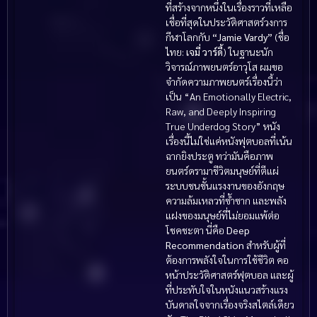
ที่สร้างจากหนึ่งในเรื่องราวที่เหลือ
เชื่อที่สุดในประวัติศาสตร์วงการ
กีฬาโลกกับ
“Jamie Vardy”
(ชื่อ
ไทย:
เจมี่ วาร์ดี้
) ในฐานะนัก
วิจารณ์ภาพยนตร์อาวุโส ผมขอ
จำกัดความภาพยนตร์เรื่องนี้ว่า
เป็น “An Emotionally Electric,
Raw, and Deeply Inspiring
True Underdog Story” หนัง
เรื่องนี้ไม่ใช่แค่หนังฟุตบอลที่เน้น
ฉากยิงประตู ทว่ามันคือภาพ
ยนตร์ดรามาชีวิตมนุษย์ที่ตีแผ่
ระบบชนชั้นแรงงานของอังกฤษ
ความล้มเหลวที่ซ้ำซาก และพลัง
แฝงของมนุษย์ที่ไม่ยอมแพ้ต่อ
โชคชะตา นี่คือ
Deep
Recommendation
สำหรับผู้ที่
ต้องการพลังใจในการใช้ชีวิต คอ
หน้าประวัติศาสตร์ฟุตบอล และผู้
ที่ประทับใจในหนังแนวสร้างแรง
บันดาลใจจากเรื่องจริงสไตล์เดียว