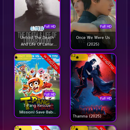
Full HD
Full HD
Once We Were Us
Untold The Death
(2025)
And Life Of Lamar
Odom ความตายและ
8.2
พากย์ไทย
พากย์ไทย
ชีวิตของลามาร์ โอดอม
(2026)
Full HD
Full HD
T-Pang Rescue
Mission! Save Baby
Thamma (2025)
Bear From
Amusement Park
5.1
7.7