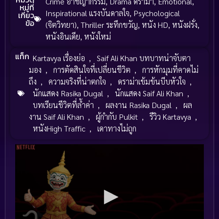
Crime อาชญากรรม
,
Drama ดราม่า
,
Emotional
,
หมู่ที่
Inspirational แรงบันดาลใจ
,
Psychological
เกี่ยว
ข้อ
(จิตวิทยา)
,
Thriller ระทึกขวัญ
,
หนัง HD
,
หนังฝรั่ง
,
หนังอินเดีย
,
หนังใหม่
แท็ก
Kartavya เรื่องย่อ
,
Saif Ali Khan บทบาทน่าจับตา
มอง
,
การตัดสินใจที่เปลี่ยนชีวิต
,
การหักมุมที่คาดไม่
ถึง
,
ความจริงที่น่าตกใจ
,
ดราม่าเข้มข้นบีบหัวใจ
,
นักแสดง Rasika Dugal
,
นักแสดง Saif Ali Khan
,
บทเรียนชีวิตที่ล้ำค่า
,
ผลงาน Rasika Dugal
,
ผล
งาน Saif Ali Khan
,
ผู้กำกับ Pulkit
,
รีวิว Kartavya
,
หนังHigh Traffic
,
เดาทางไม่ถูก