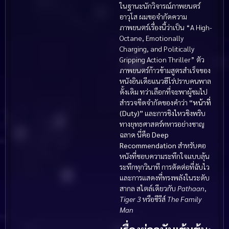
ในฐานะนักวิจารณ์ภาพยนตร์
อาวุโส ผมขอจำกัดความ
ภาพยนตร์เรื่องนี้ว่าเป็น “A High-
Octane, Emotionally
Charging, and Politically
Gripping Action Thriller” ตัว
ภาพยนตร์ก้าวข้ามสูตรสำเร็จของ
หนังอินเดียแนวฮีโร่ปราบคนพาล
ดั้งเดิม ทว่าเลือกที่จะพาผู้ชมไป
สำรวจขีดจำกัดของคำว่า
“หน้าที่
(Duty)”
และการชิงไหวชิงพริบ
ทางยุทธศาสตร์ทหารอย่างชาญ
ฉลาด นี่คือ
Deep
Recommendation
สำหรับคอ
หนังที่ชอบความระทึกใจแบบลุ้น
ระทึกทุกวินาที การตัดต่อที่ฉับไว
และการแสดงที่ทรงพลังในระดับ
สากล สไตล์เดียวกับ
Pathaan
,
Tiger 3
หรือซีรีส์
The Family
Man