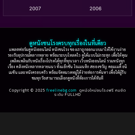
Based on a True Story สร้างจากเรื่องจริง
(2)
2007
2006
Based on a True Story เรื่องจริง
(36)
2005
2004
2003
2002
Based on a True Story เรื่องจริง
(77)
2001
2000
ดูหนังชนโรงครบทุกเรื่องในที่เดียว
Based on Novel
(16)
1999
1998
แพลตฟอร์มดูหนังออนไลน์ หนังชนโรง ของเราถูกออกแบบมาให้ใช้งานง่าย
รองรับอุปกรณ์หลากหลาย พร้อมระบบโหลดไว ดูได้แบบไม่กระตุก เพื่อให้คุณ
Betrayal
(1)
1997
1996
เพลิดเพลินกับหนังเรื่องโปรดได้ทุกที่ทุกเวลา เว็บหนังออนไลน์ รวมหนังทุก
เรื่อง คลังหนังหลากหลายแนว ทั้งแอ็กชัน โรแมนติก สยองขวัญ คอมเมดี้ อนิ
1995
1994
เมชัน และหนังครอบครัว พร้อมจัดหมวดหมู่ให้ง่ายต่อการค้นหา เพื่อให้ผู้รับ
Biography
(3)
ชมทุกวัยสามารถเลือกดูหนังที่ต้องการได้ทันที
1993
1992
Biography ชีวประวัติ
(61)
Copyright © 2025
1991
freelinebg.com
ดูหนังใหม่ชนโรงฟรี คมชัด
1990
ระดับ FULLHD
1989
1988
Biography ชีวิตจริง
(80)
1987
1986
Black Comedy
(16)
1985
1984
Classic คลาสสิค
(1)
1983
1982