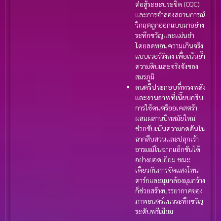
ต่อสู้ระยะประชิด (CQC)
และการจำลองสถานการณ์
วิกฤตถูกออกแบบมาอย่าง
ระทึกขวัญและแม่นยำ
โดยลดทอนความเกินจริง
แบบเวอร์วังลง เพื่อเน้นย้ำ
ความดิบและจริงจังของ
สมรภูมิ
ดนตรีประกอบที่ทรงพลัง
และงานภาพที่เนี๊ยบกริบ:
การใช้ดนตรีออเคสตร้า
ผสมผสานบีทสมัยใหม่
ช่วยขับเน้นความกดดันใน
ฉากสืบสวนและปลุกเร้า
อารมณ์ในฉากแอ็กชันได้
อย่างยอดเยี่ยม ขณะ
เดียวกันการจัดแสงโทน
ดาร์กและมุมกล้องมุมกว้าง
ก็ช่วยสร้างบรรยากาศของ
ภาพยนตร์แนวระทึกขวัญ
ระดับพรีเมียม