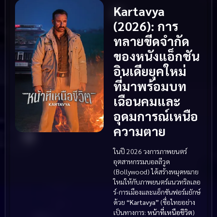
Kartavya
(2026): การ
ทลายขีดจำกัด
ของหนังแอ็กชัน
อินเดียยุคใหม่
ที่มาพร้อมบท
เฉือนคมและ
อุดมการณ์เหนือ
ความตาย
ในปี 2026 วงการภาพยนตร์
อุตสาหกรรมบอลลีวูด
(Bollywood) ได้สร้างหมุดหมาย
ใหม่ให้กับภาพยนตร์แนวทริลเลอ
ร์-การเมืองและแอ็กชันฟอร์มยักษ์
ด้วย
“Kartavya”
(ชื่อไทยอย่าง
เป็นทางการ:
หน้าที่เหนือชีวิต
)