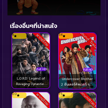
เรื่องอื่นๆที่น่าสนใจ
Sound Track
6
3.4
พากย์ไทย
Full HD
Full HD
L.O.R.D: Legend of
Undercover Brother
Ravaging Dynasties
2 อันเดอร์คัพเวอร์ บรา
(2016) สงคราม 7 จอม
เธอร์ 2 (2019)
Soundtrack
0.0
7.5
พากย์ไทย
เวทย์