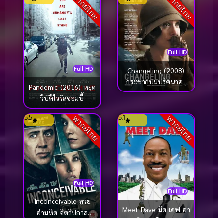
พากย์ไทย
พากย์ไทย
(2015) ทีปัง หน่วยกู้ภัย
จิ๋วแจ๋ว
Full HD
Full HD
Changeling (2008)
กระชากปมปริศนาคดี
Pandemic (2016) หยุด
อำพราง
วิบัติไวรัสซอมบี้
5.5
5.1
พากย์ไทย
พากย์ไทย
Full HD
Full HD
Inconceivable สวย
Meet Dave มีต เดฟ อา
อำมหิต จิตวิปลาส