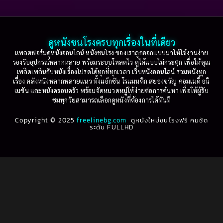
Based on a True Story เรื่องจริง
(36)
2005
2004
2003
2002
Based on a True Story เรื่องจริง
(77)
2001
2000
ดูหนังชนโรงครบทุกเรื่องในที่เดียว
Based on Novel
(16)
1999
1998
แพลตฟอร์มดูหนังออนไลน์ หนังชนโรง ของเราถูกออกแบบมาให้ใช้งานง่าย
รองรับอุปกรณ์หลากหลาย พร้อมระบบโหลดไว ดูได้แบบไม่กระตุก เพื่อให้คุณ
Betrayal
(1)
1997
1996
เพลิดเพลินกับหนังเรื่องโปรดได้ทุกที่ทุกเวลา เว็บหนังออนไลน์ รวมหนังทุก
เรื่อง คลังหนังหลากหลายแนว ทั้งแอ็กชัน โรแมนติก สยองขวัญ คอมเมดี้ อนิ
1995
1994
เมชัน และหนังครอบครัว พร้อมจัดหมวดหมู่ให้ง่ายต่อการค้นหา เพื่อให้ผู้รับ
Biography
(3)
ชมทุกวัยสามารถเลือกดูหนังที่ต้องการได้ทันที
1993
1992
Biography ชีวประวัติ
(61)
Copyright © 2025
1991
freelinebg.com
ดูหนังใหม่ชนโรงฟรี คมชัด
1990
ระดับ FULLHD
1989
1988
Biography ชีวิตจริง
(80)
1987
1986
Black Comedy
(16)
1985
1984
Classic คลาสสิค
(1)
1983
1982
1981
1980
Classic หนังคลาสสิก
(268)
1979
1978