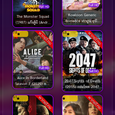
Full HD
Full HD
Kowloon Generic
The Monster Squad
Romance เกาลูน อุบัติ
(1987) แก๊งสู้ผี (Andre
รักปริศนาลับ (2025)
Gower)
7.8
5.8
พากย์ไทย
พากย์ไทย
Full HD
Full HD
Alice in Borderland
2047 Sights of Death
Season 3 (2025) อลิส
(2015) ถล่มโหด 2047
ในแดนมรณะ ซีซั่น 3
6.1
พากย์ไทย
พากย์ไทย