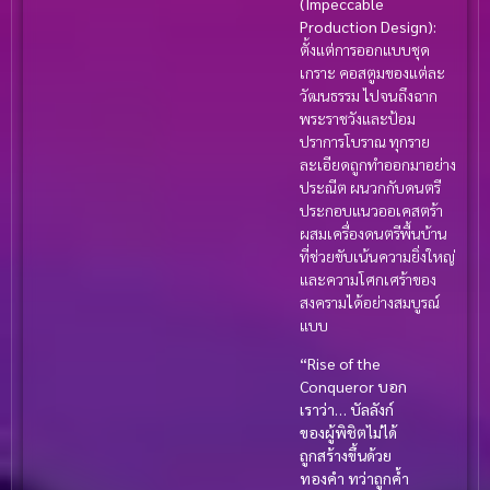
(Impeccable
Production Design):
ตั้งแต่การออกแบบชุด
เกราะ คอสตูมของแต่ละ
วัฒนธรรม ไปจนถึงฉาก
พระราชวังและป้อม
ปราการโบราณ ทุกราย
ละเอียดถูกทำออกมาอย่าง
ประณีต ผนวกกับดนตรี
ประกอบแนวออเคสตร้า
ผสมเครื่องดนตรีพื้นบ้าน
ที่ช่วยขับเน้นความยิ่งใหญ่
และความโศกเศร้าของ
สงครามได้อย่างสมบูรณ์
แบบ
“Rise of the
Conqueror บอก
เราว่า… บัลลังก์
ของผู้พิชิตไม่ได้
ถูกสร้างขึ้นด้วย
ทองคำ ทว่าถูกค้ำ