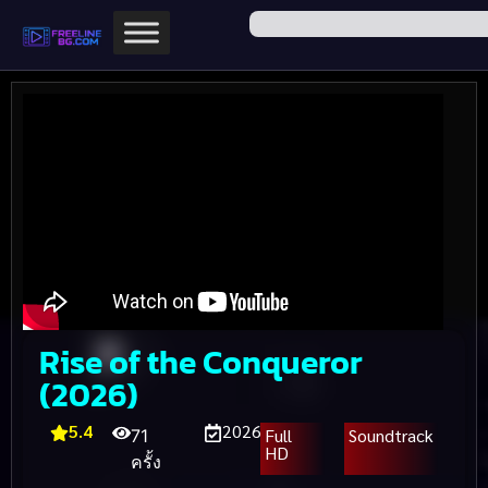
Rise of the Conqueror
(2026)
5.4
2026
Full
Soundtrack
71
HD
ครั้ง