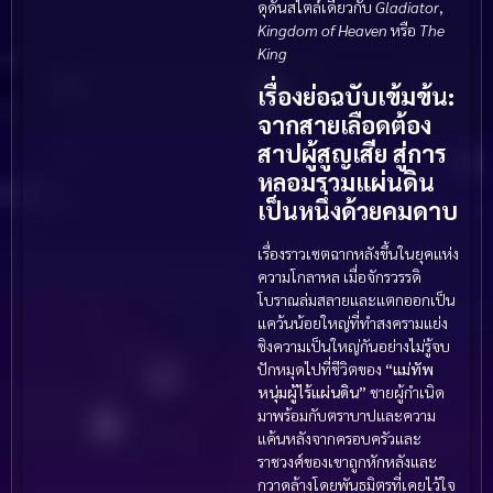
ดุดันสไตล์เดียวกับ
Gladiator
,
Kingdom of Heaven
หรือ
The
King
เรื่องย่อฉบับเข้มข้น:
จากสายเลือดต้อง
สาปผู้สูญเสีย สู่การ
หลอมรวมแผ่นดิน
เป็นหนึ่งด้วยคมดาบ
เรื่องราวเซตฉากหลังขึ้นในยุคแห่ง
ความโกลาหล เมื่อจักรวรรดิ
โบราณล่มสลายและแตกออกเป็น
แคว้นน้อยใหญ่ที่ทำสงครามแย่ง
ชิงความเป็นใหญ่กันอย่างไม่รู้จบ
ปักหมุดไปที่ชีวิตของ
“แม่ทัพ
หนุ่มผู้ไร้แผ่นดิน”
ชายผู้กำเนิด
มาพร้อมกับตราบาปและความ
แค้นหลังจากครอบครัวและ
ราชวงศ์ของเขาถูกหักหลังและ
กวาดล้างโดยพันธมิตรที่เคยไว้ใจ