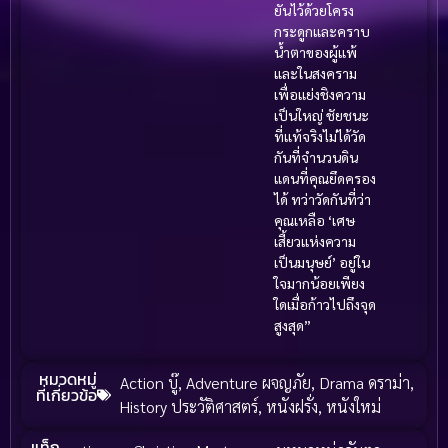
ยันไว้ด้วยโครง
กระดูกและคราบ
น้ำตาของผู้แพ้
และในสงคราม
เพื่อแย่งชิงความ
เป็นใหญ่ ชัยชนะ
ที่แท้จริงไม่ได้วัด
กันที่จำนวนดิน
แดนที่คุณยึดครอง
ได้ ทว่าวัดกันที่ว่า
คุณเหลือ ‘เศษ
เสี้ยวแห่งความ
เป็นมนุษย์’ อยู่ใน
ใจมากน้อยเพียง
ใดเมื่อก้าวไปถึงจุด
สูงสุด”
หมวดหมู่
Action บู๊
,
Adventure ผจญภัย
,
Drama ดราม่า
,
ที่เกี่ยวข้อ
History ประวัติศาสตร์
,
หนังฝรั่ง
,
หนังใหม่
แท็ก