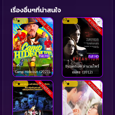
เรื่องอื่นๆที่น่าสนใจ
Sound Track
4.3
6.3
พากย์ไทย
Full HD
Full HD
Byzantium ล่าแวมไพร์
Camp Hideout (2023)
อมตะ (2012)
7.0
8.5
พากย์ไทย
พากย์ไทย