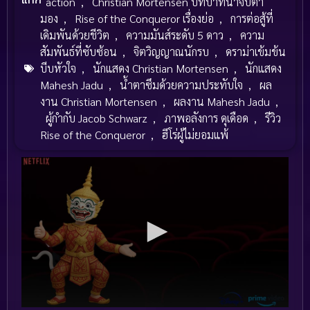
action
,
Christian Mortensen บทบาทน่าจับตา
มอง
,
Rise of the Conqueror เรื่องย่อ
,
การต่อสู้ที่
เดิมพันด้วยชีวิต
,
ความมันส์ระดับ 5 ดาว
,
ความ
สัมพันธ์ที่ซับซ้อน
,
จิตวิญญาณนักรบ
,
ดราม่าเข้มข้น
บีบหัวใจ
,
นักแสดง Christian Mortensen
,
นักแสดง
Mahesh Jadu
,
น้ำตาซึมด้วยความประทับใจ
,
ผล
งาน Christian Mortensen
,
ผลงาน Mahesh Jadu
,
ผู้กำกับ Jacob Schwarz
,
ภาพอลังการ ดุเดือด
,
รีวิว
Rise of the Conqueror
,
ฮีโร่ผู้ไม่ยอมแพ้