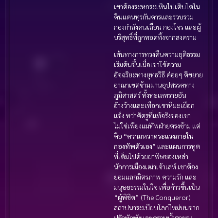
เขาต้องระหกระเหินไปเติบโตใน
ดินแดนทุรกันดารและรวบรวม
กองกำลังคนเถื่อน กองโจร และผู้
บริสุทธิ์ที่ถูกทอดทิ้งจากสงคราม
เส้นทางการทวงคืนความยุติธรรม
เริ่มต้นขึ้นเมื่อเขาใช้ความ
อัจฉริยะทางยุทธวิธี ค่อยๆ ตีขยาย
อาณาเขตข้ามผ่านอุปสรรคทาง
ภูมิศาสตร์ ทั้งทะเลทรายอัน
อ้างว้างและเทือกเขาหิมะเยือก
แข็ง ทว่าศัตรูที่แท้จริงของเขา
ไม่ใช่เพียงแม่ทัพฝ่ายตรงข้าม แต่
คือ
“ความหวาดระแวงภายใน
กองทัพตัวเอง”
และแผนการทูต
ที่เต็มไปด้วยยาพิษของเหล่า
นักการเมืองเฒ่าเจ้าเล่ห์ เขาต้อง
ยอมแลกมิตรภาพ ความรัก และ
มนุษยธรรมในใจ เพื่อก้าวขึ้นเป็น
“ผู้พิชิต” (The Conqueror)
สถาปนาระเบียบโลกใหม่บนซาก
ปรักหักพังและคราบน้ำตาของ