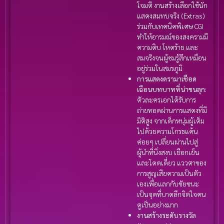
โจมตี งานสร้างเลือกใช้นัก
แสดงสมทบจริง (Extras)
ร่วมกับเทคนิคพิเศษ CGI
ทำให้อารมณ์ของสงครามมี
ความดิบ โหดร้าย และ
สมจริงจนผู้ชมรู้สึกเหมือน
อยู่ร่วมในสมรภูมิ
การแสดงดรามาเชือด
เฉือนบทบาทที่น่าขนลุก:
ตัวละครเอกได้รับการ
ถ่ายทอดผ่านการแสดงที่มี
มิติสูง จากเด็กหนุ่มผู้เต็ม
ไปด้วยความโกรธแค้น
ค่อยๆ เปลี่ยนผ่านไปสู่
ผู้นำที่นิ่งสงบ เยือกเย็น
และโดดเดี่ยว แววตาของ
การสูญเสียความเป็นตัว
เองเพื่อแลกกับชัยชนะ
เป็นจุดที่บาดลึกจิตใจคน
ดูเป็นอย่างมาก
งานสร้างระดับรางวัล