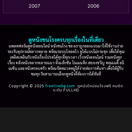
Based on a True Story สร้างจากเรื่องจริง
(2)
2007
2006
Based on a True Story เรื่องจริง
(36)
2005
2004
2003
2002
Based on a True Story เรื่องจริง
(74)
2001
2000
ดูหนังชนโรงครบทุกเรื่องในที่เดียว
Based on Novel
(16)
1999
1998
แพลตฟอร์มดูหนังออนไลน์ หนังชนโรง ของเราถูกออกแบบมาให้ใช้งานง่าย
รองรับอุปกรณ์หลากหลาย พร้อมระบบโหลดไว ดูได้แบบไม่กระตุก เพื่อให้คุณ
Betrayal
(1)
1997
1996
เพลิดเพลินกับหนังเรื่องโปรดได้ทุกที่ทุกเวลา เว็บหนังออนไลน์ รวมหนังทุก
เรื่อง คลังหนังหลากหลายแนว ทั้งแอ็กชัน โรแมนติก สยองขวัญ คอมเมดี้ อนิ
1995
1994
เมชัน และหนังครอบครัว พร้อมจัดหมวดหมู่ให้ง่ายต่อการค้นหา เพื่อให้ผู้รับ
Biography
(3)
ชมทุกวัยสามารถเลือกดูหนังที่ต้องการได้ทันที
1993
1992
Biography ชีวประวัติ
(61)
Copyright © 2025
1991
freelinebg.com
ดูหนังใหม่ชนโรงฟรี คมชัด
1990
ระดับ FULLHD
1989
1988
Biography ชีวิตจริง
(78)
1987
1986
Black Comedy
(16)
1985
1984
Classic คลาสสิค
(1)
1983
1982