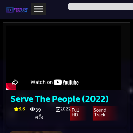
Serve The People (2022)
6.6
2022
Full
Sound
39
HD
Track
ครั้ง