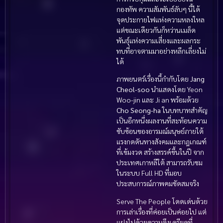
กองทัพ ความสัมพันธ์ลับๆ นี้ได้
จุดประกายไฟแห่งความหลงใหล
แต่ขณะเดียวกันก็หว่านเมล็ด
พันธุ์แห่งความเสี่ยงและผลกระ
ทบที่อาจตามมาอย่างหลีกเลี่ยงไม่
ได้
ภาพยนตร์เรื่องนี้กำกับโดย
Jang
Cheol-soo
นำแสดงโดย Yeon
Woo-jin และ Ji an พร้อมด้วย
Cho Seong-ha
ในบทบาทสำคัญ
เป็นอีกหนึ่งผลงานที่สะท้อนความ
ซับซ้อนของอารมณ์มนุษย์ภายใต้
แรงกดดันทางสังคมและกฎเกณฑ์
ที่เข้มงวด สร้างสรรค์ขึ้นในปี จาก
ประเทศเกาหลีใต้ สามารถรับชม
ในระบบ Full HD ที่มอบ
ประสบการณ์ภาพคมชัดสมจริง
Serve The People โดดเด่นด้วย
การเล่าเรื่องที่ค่อยเป็นค่อยไป แต่
แฝงไปด้วยความตึงเครียดที่