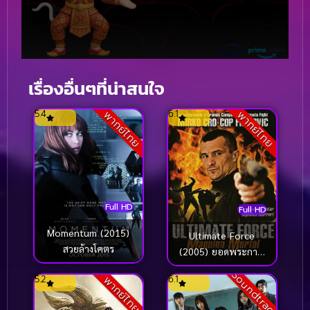
เรื่องอื่นๆที่น่าสนใจ
5.4
6.1
พากย์ไทย
พากย์ไทย
Full HD
Full HD
Momentum (2015)
Ultimate Force
สวยล้างโคตร
(2005) ยอดพระกาฬ
สังหารเดือด
Soundtrack
5.2
6.1
พากย์ไทย