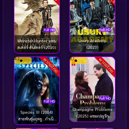
Full HD
Full HD
Usury Academy
Monster Hunter มอน
(2023)
สเตอร์ ฮันเตอร์ (2020)
4.2
6.1
พากย์ไทย
พากย์ไทย
Full HD
Full HD
Champagne Problems
Species III (2004)
(2025) แชมเปญรัก
สายพันธุ์มฤตยู…กำเนิด
ปัญหาร้าย
ใหม่พันธุ์นรก