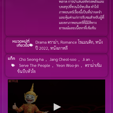
พลาด การนำเสนอที่ทรงพลังและ
บทสรุปที่ชวนให้ขบคิด ทำให้
ภาพยนตร์เรื่องนี้เป็นที่น่าจดจำ
และคุ้มค่าแก่การรับชมสำหรับผู้ที่
มองหาภาพยนตร์ที่มีมิติทาง
อารมณ์และเนื้อหาที่เข้มข้น
หมวดหมู่ที่
Drama ดราม่า
,
Romance โรแมนติก
,
หนัง
เกี่ยวข้อ
ปี 2022
,
หนังเกาหลี
แท็ก
Cho Seong-ha
,
Jang Cheol-soo
,
Ji an
,
Serve The People
,
Yeon Woo-jin
,
ดราม่าเข้ม
ข้นบีบหัวใจ