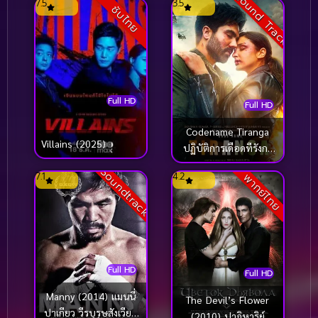
Sound Track
7.5
3.5
ซับไทย
Full HD
Full HD
Codename Tiranga
Villains (2025)
ปฏิบัติการเดือดทีรังกา
(2022)
Soundtrack
7.1
4.2
พากย์ไทย
Full HD
Full HD
Manny (2014) แมนนี่
The Devil’s Flower
ปาเกียว วีรบุรุษสังเวียน
(2010) ปาฏิหาริย์