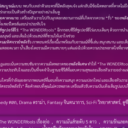
ม่สมบูรณ์แบบ:
พบกับเหล่าตัวละครที่มีพลังสุดเจ๋ง แต่กลับมีข้อผิดพลาดที่คาดไม่ถ
ร่กลายเป็นตัวสร้างปัญหาอย่างน่าเอ็นดู
ือคาดหมาย:
เตรียมหัวเราะไปกับมุกตลกสถานการณ์ที่เกิดจากความ “รั่ว” ของ
พลั
ทั้งเซอร์ไพรส์และน่าประทับใจ
์ซูเปอร์ฮีโร่:
“The WONDERfools” ฉีกกรอบซีรีส์ซูเปอร์ฮีโร่แบบเดิมๆ ด้วยการนำเส
็นมนุษย์ และเต็มไปด้วยเสน่ห์ที่ชวนให้เอาใจช่วย
มหัศจรรย์พลังรั่ว
ภาพยนตร์เรื่องนี้มาพร้อมกับอารมณ์ที่ขี้เล่น สนุกสนาน และเต็
ตามตลอดเวลา น้ำเสียงโดยรวมมีความสบายๆ แต่แฝงไปด้วยความประหลาดใจที่อาจน
ีกกฎและเน้นความขบขันจากความผิดพลาดของ
พลังพิเศษ
ทำให้ “The WONDERfools
งความประทับใจและเป็นที่จดจำในฐานะซีรีส์ที่มอบความสุขและเสียงหัวเราะอย่างแท้
บใครที่กำลังมองหาภาพยนตร์ที่มอบทั้งความสนุก ความแปลกใหม่ และเสียงหัวเรา
รรย์พลังรั่ว” คือคำตอบที่คุณไม่ควรพลาด เตรียมตัวรับความบันเทิงเต็มรูปแบบใน
edy ตลก
,
Drama ดราม่า
,
Fantasy จินตนาการ
,
Sci-Fi วิทยาศาสตร์
,
ดูซี
The WONDERfools เรื่องย่อ
,
ความมันส์ระดับ 5 ดาว
,
ความรักและค