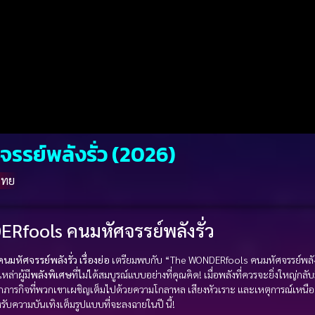
รย์พลังรั่ว (2026)
ไทย
Rfools คนมหัศจรรย์พลังรั่ว
หัศจรรย์พลังรั่ว เรื่องย่อ
เตรียมพบกับ “The WONDERfools คนมหัศจรรย์พลังร
ล่าผู้มี
พลังพิเศษ
ที่ไม่ได้สมบูรณ์แบบอย่างที่คุณคิด! เมื่อพลังที่ควรจะยิ่งใหญ่กลับ
ให้ทุกภารกิจที่พวกเขาเผชิญเต็มไปด้วยความโกลาหล เสียงหัวเราะ และเหตุการณ์เห
รับความบันเทิงเต็มรูปแบบที่จะลงฉายในปี นี้!