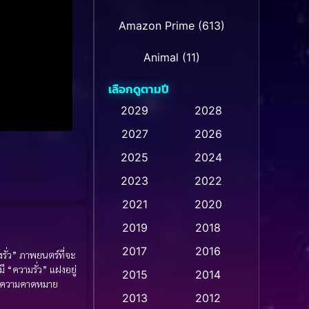
Amazon Prime
(613)
Animal
(11)
เลือกดูตามปี
Animation การ์ตูน
(28)
2029
2028
Animation การ์ตูน
2027
2026
(236)
2025
2024
Animation การ์ตูน
(32)
2023
2022
Animation อนิเมชั่น
(1)
2021
2020
2019
2018
Animation แอนิเมชั่น
(1)
2017
2016
ั่ว” ภาพยนตร์ที่จะ
Animation แอนิเมชัน
(1)
มี “ความรั่ว” แฝงอยู่
2015
2014
นือความคาดหมาย
Anthology
(2)
2013
2012