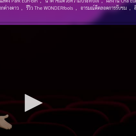
กแสดง Park Eun-bin
,
น้ำตาซึมด้วยความประทับใจ
,
ผลงาน Cha Eu
ากต่างดาว
,
รีวิว The WONDERfools
,
อารมณ์ดีตลอดการรับชม
,
ฮ