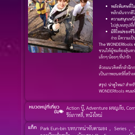
พลังพิเศษที่ไ
พลิกผันจากฮีโ
ความสนุกเหน
ไปสู่บทสรุปที่
มิติใหม่ของซีรีส
ง่าย มีความเป
The WONDERfools คน
ชวนให้ผู้ชมต้องลุ้น
เล็กๆ น้อยๆ ที่น่ารัก
ด้วยแนวคิดที่กล้าฉ
เป็นภาพยนตร์ที่สร้า
สรุป: น่าดูไหม?
สำหรั
WONDERfools คนมหัศจ
หมวดหมู่ที่เกี่ยว
Action บู๊
,
Adventure ผจญภัย
,
Com
ข้อ
รีย์เกาหลี
,
หนังใหม่
แท็ก
Park Eun-bin บทบาทน่าจับตามอง
,
Series
,