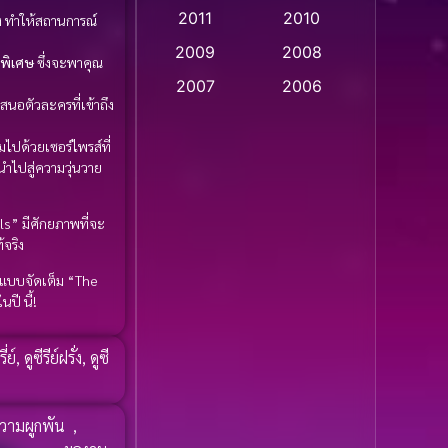
2011
2010
ึง ทำให้สถานการณ์
Apple TV
(20)
2009
2008
งพิเศษ
ซึ่งจะพาคุณ
Apple TV+
(318)
2007
2006
นอตัวละครที่เข้าถึง
Based on a True Story
2005
2004
สร้างจากเรื่องจริง
(2)
มไปด้วยเซอร์ไพรส์ที่
2003
2002
ำไปสู่ความวุ่นวาย
2001
2000
Based on a True Story
เรื่องจริง
(75)
1999
1998
” มีศักยภาพที่จะ
จริง
1997
1996
Based on a True Story
ะแบบจัดเต็ม “The
เรื่องจริง
(36)
1995
1994
ปี นี้!
1993
1992
Based on Novel
(16)
รี่ย์
,
ดูซีรีย์ฝรั่ง
,
ดูซี
1991
1990
Betrayal
(1)
1989
1988
Biography
(3)
วามผูกพัน
,
1987
1986