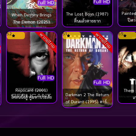
Full HD
Full HD
Painted
The Lost Boys (1987)
When Destiny Brings
ปีศา
ตื่นแล้วตายยาก
The Demon (2025)
วาสนาของปลาเค็ม
ck
5.2
5.1
6.5
พากย์ไทย
พากย์ไทย
Full HD
Full HD
Replicant (2001)
Them (
Darkman 2 The Return
โคลนนิ่งสู้ คู่มหาประลัย
เ
of Durant (1995) ดาร์ค
แมน 2 กลับจากนรก