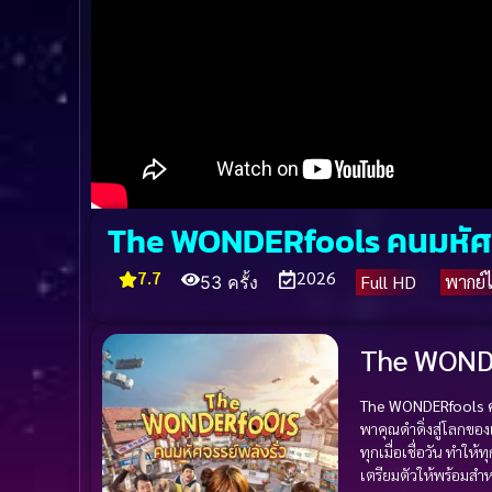
The WONDERfools คนมหัศจร
7.7
2026
Full HD
พากย์
53 ครั้ง
The WONDE
The WONDERfools คนม
พาคุณดำดิ่งสู่โลกของเห
ทุกเมื่อเชื่อวัน ทำ
เตรียมตัวให้พร้อมสำห