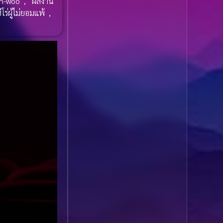
n-woo
,
ผลงาน
1985
1984
Biography ชีวประวัติ
ีโร่ผู้ไม่ยอมแพ้
,
(61)
1983
1982
1981
1980
Biography ชีวิตจริง
(80)
1979
1978
Black Comedy
(16)
1977
1976
Classic คลาสสิค
(1)
1975
1974
1973
1972
Classic หนังคลาสสิก
1971
1970
(264)
1969
1968
Classic หนังคลาสสิก
1964
1963
(22)
1962
1960
Classic หนังคลาสสิก
1956
1954
(46)
1950
1940
Comedy คอมเมดี้
(1)