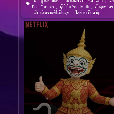
ฉากบู๊ระห่ำสะใจ
,
นักแสดง Cha Eun-woo
,
นั
Park Eun-bin
,
ผู้กำกับ Yoo In-sik
,
ภัยคุกคามจ
เสียงหัวเราะที่ไม่สิ้นสุด
,
ไล่ล่าระทึกขวัญ