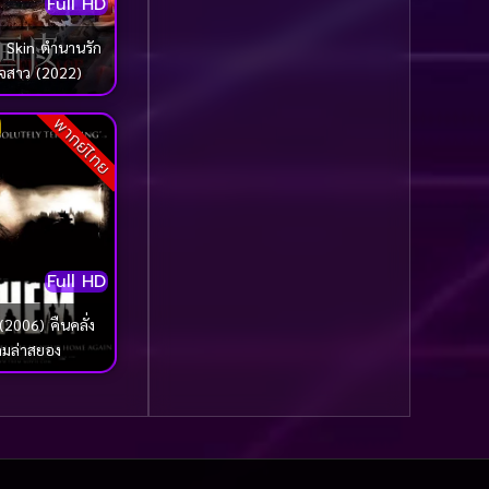
Full HD
รุ่น
(21)
 Skin ตำนานรัก
Community
(1)
จสาว (2022)
Contemporary ร่วมสมัย
พากย์ไทย
(1)
Crime อาชญากรรม
(716)
Crime อาชญากรรม
Full HD
(114)
2006) คืนคลั่ง
Crime อาชญากากรรม
กมล่าสยอง
(1)
Cult Film
(9)
Culture
(15)