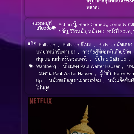
สรุป:
หากคุณชอบ Action บู
พลาด!
หมวดหมู่ที่
Action บู๊
,
Black Comedy
,
Comedy ตล
เกี่ยวข้อ
ขวัญ
,
รีวิวหนัง
,
หนัง HD
,
หนังปี 2026
,
แท็ก
Balls Up
,
Balls Up ดีไหม
,
Balls Up นักแสดง
บทบาทน่าจับตามอง
,
การต่อสู้ที่เดิมพันด้วยชีวิต
สนุกสนานสำหรับครอบครัว
,
ซับไทย Balls Up
,
Wahlberg
,
นักแสดง Paul Walter Hauser
,
บท
ผลงาน Paul Walter Hauser
,
ผู้กำกับ Peter Far
Up
,
หนังระเบิดภูเขาเผากระท่อม
,
หนังแอ็คชั่นเ
ไม่หยุด