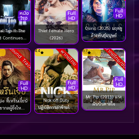
Full
หนัง
Full
HD
โรง
HD
Osiris (2025) มฤตยู
al Tap II: The
Thief Female Hero
ล้างพันธุ์มนุษย์
d Continues
(2026)
(2025)
Sound Track
พากย์ไทย/ซับ
4.4
6.7
พากย์ไทย
Full
Full
Full
HD
HD
HD
Mr. Pip (2013) แรง
Nick off Duty
ie ตี๋เหรินเจี๋ยนั
ฝันบันดาลใจ
ปฏิบัติการล่าข้ามโลก
ากลผู้ยิ่งใหญ่
(2015)
(2024)