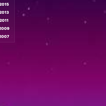
2015
2014
Animation
2013
2012
การ์ตูน
(28)
2011
2010
2009
2008
Animation
การ์ตูน
2007
2006
(235)
2005
2004
2003
Animation
2002
การ์ตูน
2001
2000
(32)
1999
1998
Animation
1997
1996
อ
1995
1994
นิ
เม
1993
1992
ชั่น
1991
1990
(1)