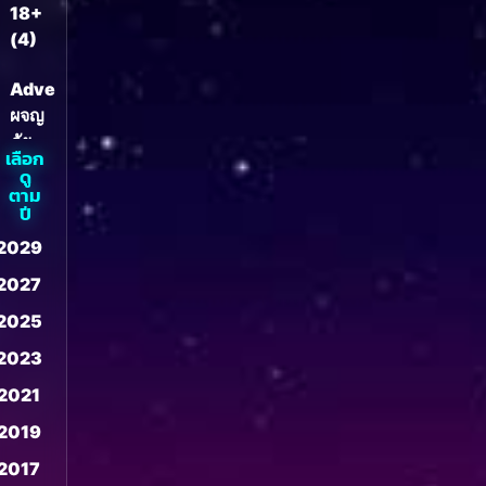
18+
(4)
Adventure
ผจญ
ภัย
เลือก
(870)
ดู
ตาม
ปี
Adventure
ผจญ
2029
2028
ภัย
2027
2026
(82)
2025
2024
Amazon
2023
2022
Prime
2021
2020
(609)
2019
2018
Animal
2017
2016
(11)