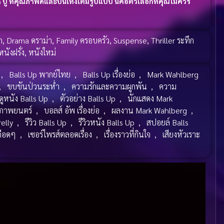
๊ ที่คุณภาพดีและบันเทิงเต็มรูปแบบ นี่คือตัวเลือกที่คุณไม่ควร
ก
,
Drama ดราม่า
,
Family ครอบครัว
,
Suspense
,
Thriller ระทึก
หนังฝรั่ง
,
หนังใหม่
,
Balls Up พากย์ไทย
,
Balls Up เรื่องย่อ
,
Mark Wahlberg
,
ขบขันป่วนระห่ำ
,
ความรักและความผูกพัน
,
ความ
ดูหนัง Balls Up
,
ตัวอย่าง Balls Up
,
นักแสดง Mark
ภาพยนตร์
,
บอลส์ อัพ เรื่องย่อ
,
ผลงาน Mark Wahlberg
,
relly
,
รีวิว Balls Up
,
รีวิวหนัง Balls Up
,
สปอยล์ Balls
ดือดๆ
,
เซอร์ไพรส์ตลอดเรื่อง
,
เรื่องราวที่กินใจ
,
เสียงหัวเราะ