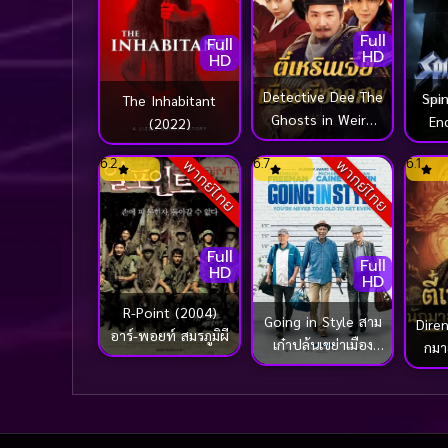
Full
Full
HD
HD
Detective Dee The
Spin
The Inhabitant
Ghosts in Weird
En
(2022)
Town ตี๋เหรินเจี๋ย
6.2
6.7
6.1
พากย์ไทย
พากย์ไทย
เมืองผีซากศพ
(2025)
Full
Full
HD
HD
R-Point (2004)
Going in Style สาม
Direnj
อาร์-พอยท์ สมรภูมิผี
เก๋าปล้นเขย่าเมือง
กมาย
(2017)