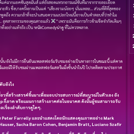
่ได้มีดีแค่ฉากแอคชั่นสุดมันส์ แต่ยังสอดแทรกอารมณ์ขันที่มาจากรายละเอียด
าะตัว ซึ่งบางครั้งอาจเป็นแค่
“เสียงจามน้อยๆ นั่นแหละ… ส่วนที่ดีที่สุดของ
ะพูดถึง ความกล้าที่จะนำเสนอความแปลกใหม่นี้อาจเป็นคำตอบที่ว่าทำไม
ด… อุตสาหกรรมของคุณตายแล้ว
”
เพราะมันคือการก้าวข้ามขีดจำกัดเดิมๆ
ทึ่งอย่างแท้จริง เป็น
หนังComedyน่าดู
ที่ไม่ควรพลาด.
p
นั้น ยังไม่มีการยืนยันแพลตฟอร์มรับชมอย่างเป็นทางการในขณะนี้ แต่คาด
์และมีให้รับชมผ่านแพลตฟอร์มสตรีมมิ่งชั้นนำในปี
โปรดติดตามประกาศ
ำดับยังไง
่ยวที่สร้างสรรค์ขึ้นมาเพื่อมอบประสบการณ์ที่สมบูรณ์ในตัวเอง ยัง
p กี่ภาค
หรือแผนการสร้างภาคต่อในอนาคต ดังนั้นผู้ชมสามารถรับ
งวลเรื่องลำดับการดูใดๆ.
ย
Peter Farrelly
และนำแสดงโดยนักแสดงคุณภาพอย่าง
Mark
Hauser, Sacha Baron Cohen, Benjamin Bratt, Luciano Szafir