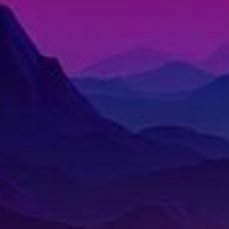
1989
1988
Animation
1987
1986
แอ
1985
1984
นิ
เม
1983
1982
ชั่น
1981
1980
(1)
1979
1978
Animation
1977
1976
แอนิเมชัน
(1)
1975
1974
1973
1972
Anthology
1971
(2)
1970
1969
1968
Apple
1964
1963
TV
(20)
1962
1960