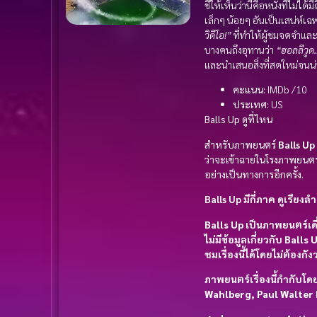
ชี้ให้เห็นว่านี่คือหนังที่ไม
เล็กๆ น้อยๆ อันเป็นเสน่ห์เฉพ
วิดีโอ!”
ที่ทำให้ผู้ชมจดจำแล
บางคนถึงอุทานว่า
“ฮอลลีวู
และนำเสนอสิ่งที่สดใหม่จนน่า
คะแนน:
IMDb /10
ประเทศ:
US
Balls Up ดูที่ไหน
สำหรับภาพยนตร์
Balls U
ว่าจะเข้าฉายในโรงภาพยนตร
อย่างเป็นทางการอีกครั้ง.
Balls Up มีกี่ภาค ดูเรียงล
Balls Up
เป็นภาพยนตร์เดี
ไม่มีข้อมูลเกี่ยวกับ
Balls U
ชมเรื่องนี้ได้โดยไม่ต้องกั
ภาพยนตร์เรื่องนี้กำกับโด
Wahlberg, Paul Walter 