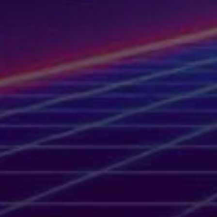
1956
1954
Apple
TV+
1950
1940
(318)
Based
on
a
True
Story
สร้าง
จาก
เรื่อง
จริง
(2)
Based
on
a
True