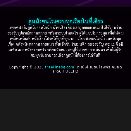
2003
2002
Based on a True Story เรื่องจริง
(36)
2001
2000
ดูหนังชนโรงครบทุกเรื่องในที่เดียว
Based on Novel
(16)
1999
1998
แพลตฟอร์มดูหนังออนไลน์ หนังชนโรง ของเราถูกออกแบบมาให้ใช้งานง่าย
รองรับอุปกรณ์หลากหลาย พร้อมระบบโหลดไว ดูได้แบบไม่กระตุก เพื่อให้คุณ
Betrayal
(1)
1997
1996
เพลิดเพลินกับหนังเรื่องโปรดได้ทุกที่ทุกเวลา เว็บหนังออนไลน์ รวมหนังทุก
เรื่อง คลังหนังหลากหลายแนว ทั้งแอ็กชัน โรแมนติก สยองขวัญ คอมเมดี้ อนิ
1995
1994
เมชัน และหนังครอบครัว พร้อมจัดหมวดหมู่ให้ง่ายต่อการค้นหา เพื่อให้ผู้รับ
Biography
(3)
ชมทุกวัยสามารถเลือกดูหนังที่ต้องการได้ทันที
1993
1992
Biography ชีวประวัติ
(61)
Copyright © 2025
1991
freelinebg.com
ดูหนังใหม่ชนโรงฟรี คมชัด
1990
ระดับ FULLHD
1989
1988
Biography ชีวิตจริง
(80)
1987
1986
Black Comedy
(16)
1985
1984
Classic คลาสสิค
(1)
1983
1982
1981
1980
Classic หนังคลาสสิก
(264)
1979
1978