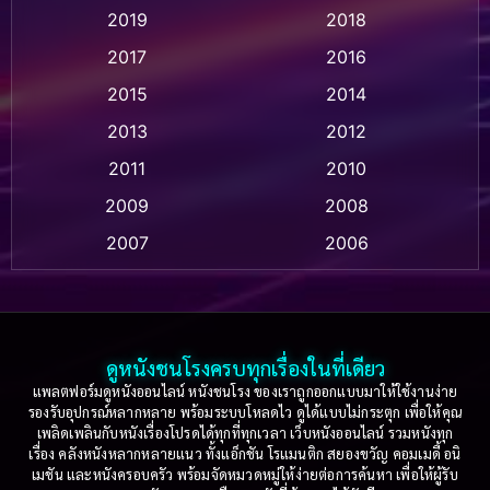
2019
2018
Animation แอนิเมชั่น
(1)
2017
2016
Anthology
(2)
2015
2014
Apple TV
(20)
2013
2012
2011
2010
Apple TV+
(318)
2009
2008
Based on a True Story สร้างจากเรื่องจริง
(2)
2007
2006
Based on a True Story เรื่องจริง
(36)
2005
2004
2003
2002
Based on a True Story เรื่องจริง
(75)
2001
2000
ดูหนังชนโรงครบทุกเรื่องในที่เดียว
Based on Novel
(16)
1999
1998
แพลตฟอร์มดูหนังออนไลน์ หนังชนโรง ของเราถูกออกแบบมาให้ใช้งานง่าย
รองรับอุปกรณ์หลากหลาย พร้อมระบบโหลดไว ดูได้แบบไม่กระตุก เพื่อให้คุณ
Betrayal
(1)
1997
1996
เพลิดเพลินกับหนังเรื่องโปรดได้ทุกที่ทุกเวลา เว็บหนังออนไลน์ รวมหนังทุก
เรื่อง คลังหนังหลากหลายแนว ทั้งแอ็กชัน โรแมนติก สยองขวัญ คอมเมดี้ อนิ
1995
1994
เมชัน และหนังครอบครัว พร้อมจัดหมวดหมู่ให้ง่ายต่อการค้นหา เพื่อให้ผู้รับ
Biography
(3)