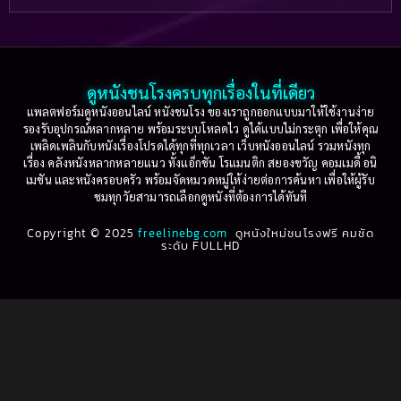
Based on a True Story เรื่องจริง
(36)
2005
2004
2003
2002
Based on a True Story เรื่องจริง
(74)
2001
2000
ดูหนังชนโรงครบทุกเรื่องในที่เดียว
Based on Novel
(16)
1999
1998
แพลตฟอร์มดูหนังออนไลน์ หนังชนโรง ของเราถูกออกแบบมาให้ใช้งานง่าย
รองรับอุปกรณ์หลากหลาย พร้อมระบบโหลดไว ดูได้แบบไม่กระตุก เพื่อให้คุณ
Betrayal
(1)
1997
1996
เพลิดเพลินกับหนังเรื่องโปรดได้ทุกที่ทุกเวลา เว็บหนังออนไลน์ รวมหนังทุก
เรื่อง คลังหนังหลากหลายแนว ทั้งแอ็กชัน โรแมนติก สยองขวัญ คอมเมดี้ อนิ
1995
1994
เมชัน และหนังครอบครัว พร้อมจัดหมวดหมู่ให้ง่ายต่อการค้นหา เพื่อให้ผู้รับ
Biography
(3)
ชมทุกวัยสามารถเลือกดูหนังที่ต้องการได้ทันที
1993
1992
Biography ชีวประวัติ
(61)
Copyright © 2025
1991
freelinebg.com
ดูหนังใหม่ชนโรงฟรี คมชัด
1990
ระดับ FULLHD
1989
1988
Biography ชีวิตจริง
(78)
1987
1986
Black Comedy
(16)
1985
1984
Classic คลาสสิค
(1)
1983
1982
1981
1980
Classic หนังคลาสสิก
(262)