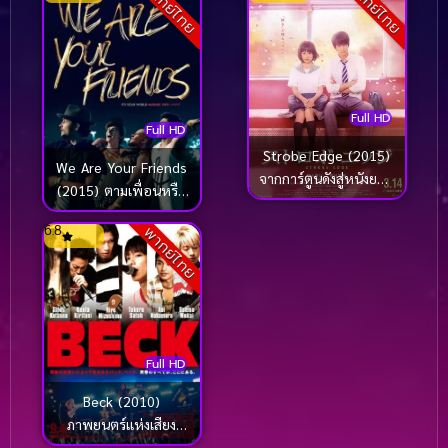
พากย์ไทย
พากย์ไทย
Full HD
Full HD
Strobe Edge (2015)
We Are Your Friends
จากการ์ตูนดังสู่หนังยอด
(2015) ตามเพื่อนหรือ
ฮิต [ซับไทย]
ตามฝัน
6.8
พากย์ไทย
Full HD
Beck (2010)
ภาพยนตร์แห่งเสียง
ดนตรี