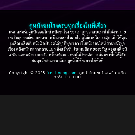
Based on a True Story เรื่องจริง
(75)
2005
2004
2003
2002
Based on a True Story เรื่องจริง
(36)
2001
2000
ดูหนังชนโรงครบทุกเรื่องในที่เดียว
Based on Novel
(16)
1999
1998
แพลตฟอร์มดูหนังออนไลน์ หนังชนโรง ของเราถูกออกแบบมาให้ใช้งานง่าย
รองรับอุปกรณ์หลากหลาย พร้อมระบบโหลดไว ดูได้แบบไม่กระตุก เพื่อให้คุณ
Betrayal
(1)
1997
1996
เพลิดเพลินกับหนังเรื่องโปรดได้ทุกที่ทุกเวลา เว็บหนังออนไลน์ รวมหนังทุก
เรื่อง คลังหนังหลากหลายแนว ทั้งแอ็กชัน โรแมนติก สยองขวัญ คอมเมดี้ อนิ
1995
1994
เมชัน และหนังครอบครัว พร้อมจัดหมวดหมู่ให้ง่ายต่อการค้นหา เพื่อให้ผู้รับ
Biography
(3)
ชมทุกวัยสามารถเลือกดูหนังที่ต้องการได้ทันที
1993
1992
Biography ชีวประวัติ
(61)
Copyright © 2025
1991
freelinebg.com
ดูหนังใหม่ชนโรงฟรี คมชัด
1990
ระดับ FULLHD
1989
1988
Biography ชีวิตจริง
(80)
1987
1986
Black Comedy
(16)
1985
1984
Classic คลาสสิค
(1)
1983
1982
1981
1980
Classic หนังคลาสสิก
(264)
1979
1978