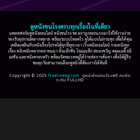
Based on a True Story เรื่องจริง
(36)
2005
2004
2003
2002
Based on a True Story เรื่องจริง
(75)
2001
2000
ดูหนังชนโรงครบทุกเรื่องในที่เดียว
Based on Novel
(16)
1999
1998
แพลตฟอร์มดูหนังออนไลน์ หนังชนโรง ของเราถูกออกแบบมาให้ใช้งานง่าย
รองรับอุปกรณ์หลากหลาย พร้อมระบบโหลดไว ดูได้แบบไม่กระตุก เพื่อให้คุณ
Betrayal
(1)
1997
1996
เพลิดเพลินกับหนังเรื่องโปรดได้ทุกที่ทุกเวลา เว็บหนังออนไลน์ รวมหนังทุก
เรื่อง คลังหนังหลากหลายแนว ทั้งแอ็กชัน โรแมนติก สยองขวัญ คอมเมดี้ อนิ
1995
1994
เมชัน และหนังครอบครัว พร้อมจัดหมวดหมู่ให้ง่ายต่อการค้นหา เพื่อให้ผู้รับ
Biography
(3)
ชมทุกวัยสามารถเลือกดูหนังที่ต้องการได้ทันที
1993
1992
Biography ชีวประวัติ
(61)
Copyright © 2025
1991
freelinebg.com
ดูหนังใหม่ชนโรงฟรี คมชัด
1990
ระดับ FULLHD
1989
1988
Biography ชีวิตจริง
(80)
1987
1986
Black Comedy
(16)
1985
1984
Classic คลาสสิค
(1)
1983
1982
1981
1980
Classic หนังคลาสสิก
(22)
1979
1978