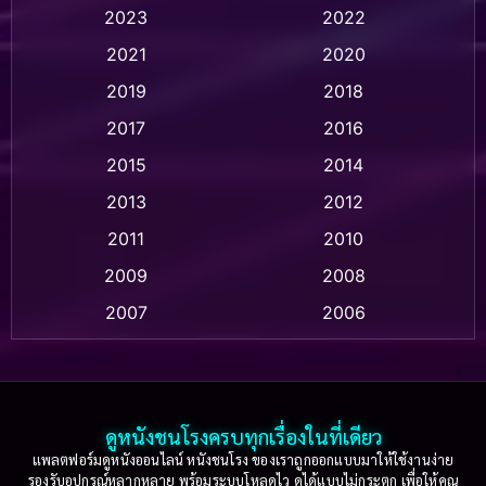
2023
2022
Animation แอนิเมชัน
(1)
2021
2020
2019
2018
Animation แอนิเมชั่น
(1)
2017
2016
Anthology
(2)
2015
2014
Apple TV
(20)
2013
2012
2011
2010
Apple TV+
(318)
2009
2008
Based on a True Story สร้างจากเรื่องจริง
(2)
2007
2006
Based on a True Story เรื่องจริง
(36)
2005
2004
2003
2002
Based on a True Story เรื่องจริง
(76)
2001
2000
ดูหนังชนโรงครบทุกเรื่องในที่เดียว
Based on Novel
(16)
1999
1998
แพลตฟอร์มดูหนังออนไลน์ หนังชนโรง ของเราถูกออกแบบมาให้ใช้งานง่าย
รองรับอุปกรณ์หลากหลาย พร้อมระบบโหลดไว ดูได้แบบไม่กระตุก เพื่อให้คุณ