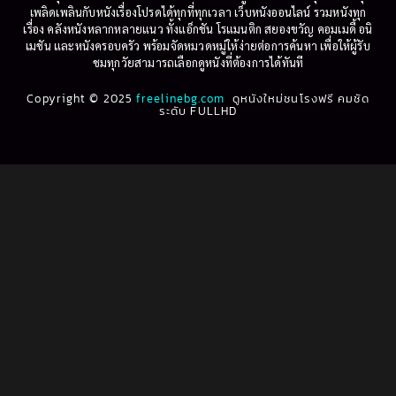
Betrayal
(1)
1997
1996
เพลิดเพลินกับหนังเรื่องโปรดได้ทุกที่ทุกเวลา เว็บหนังออนไลน์ รวมหนังทุก
เรื่อง คลังหนังหลากหลายแนว ทั้งแอ็กชัน โรแมนติก สยองขวัญ คอมเมดี้ อนิ
1995
1994
เมชัน และหนังครอบครัว พร้อมจัดหมวดหมู่ให้ง่ายต่อการค้นหา เพื่อให้ผู้รับ
Biography
(3)
ชมทุกวัยสามารถเลือกดูหนังที่ต้องการได้ทันที
1993
1992
Biography ชีวประวัติ
(61)
Copyright © 2025
1991
freelinebg.com
ดูหนังใหม่ชนโรงฟรี คมชัด
1990
ระดับ FULLHD
1989
1988
Biography ชีวิตจริง
(80)
1987
1986
Black Comedy
(16)
1985
1984
Classic คลาสสิค
(1)
1983
1982
1981
1980
Classic หนังคลาสสิก
(22)
1979
1978
Classic หนังคลาสสิก
(46)
1977
1976
Classic หนังคลาสสิก
(265)
1975
1974
1973
1972
Comedy คอมเมดี้
(1)