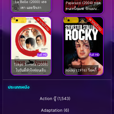
La Belle (2000) เธอ
Paparazzi (2004) ยอด
เขา และรักเรา
คนเหนือเมฆ หักแผนฆ่า
ปาปารัซซี่
7.6
8.1
พากย์ไทย
พากย์ไทย
Full HD
Full HD
Tokyo Sonata (2008)
Rocky (1976) ร็อคกี้
ในวันที่หัวใจซ่อนเจ็บ
ประเภทหนัง
Action บู๊
(1,543)
Adaptation
(6)