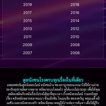
2019
2018
Animation แอนิเมชัน
(1)
2017
2016
Anthology
(2)
2015
2014
Apple TV
(20)
2013
2012
2011
2010
Apple TV+
(318)
2009
2008
Based on a True Story สร้างจากเรื่องจริง
(2)
2007
2006
Based on a True Story เรื่องจริง
(75)
2005
2004
2003
2002
Based on a True Story เรื่องจริง
(36)
2001
2000
ดูหนังชนโรงครบทุกเรื่องในที่เดียว
Based on Novel
(16)
1999
1998
แพลตฟอร์มดูหนังออนไลน์ หนังชนโรง ของเราถูกออกแบบมาให้ใช้งานง่าย
รองรับอุปกรณ์หลากหลาย พร้อมระบบโหลดไว ดูได้แบบไม่กระตุก เพื่อให้คุณ
Betrayal
(1)
1997
1996
เพลิดเพลินกับหนังเรื่องโปรดได้ทุกที่ทุกเวลา เว็บหนังออนไลน์ รวมหนังทุก
เรื่อง คลังหนังหลากหลายแนว ทั้งแอ็กชัน โรแมนติก สยองขวัญ คอมเมดี้ อนิ
1995
1994
เมชัน และหนังครอบครัว พร้อมจัดหมวดหมู่ให้ง่ายต่อการค้นหา เพื่อให้ผู้รับ
Biography
(3)