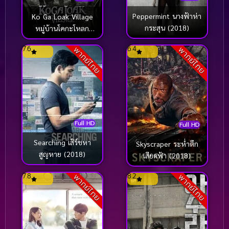
Peppermint นางฟ้าห่า
Ko Ga Loak Village
กระสุน (2018)
หมู่บ้านโคกะโหลก
(2025)
7.6
6.4
พากย์ไทย
พากย์ไทย
Full HD
Full HD
Searching เสิร์ชหา
Skyscraper ระห่ำตึก
สูญหาย (2018)
เสียดฟ้า (2018)
7.8
8.2
พากย์ไทย
พากย์ไทย