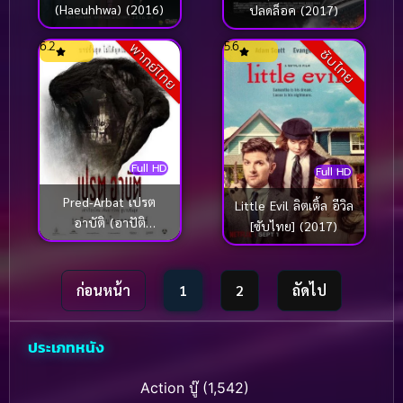
(Haeuhhwa) (2016)
ปลดล็อค (2017)
6.2
5.6
พากย์ไทย
ซับไทย
Full HD
Full HD
Pred-Arbat เปรต
Little Evil ลิตเติ้ล อีวิล
อาบัติ (อาปัติ
[ซับไทย] (2017)
Director’s Cut)
(2017)
ก่อนหน้า
1
2
ถัดไป
ประเภทหนัง
Action บู๊
(1,542)