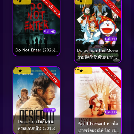
Soundtrack
พากย์ไทย
Full HD
Full HD
Do Not Enter (2026)
Doraemon The Movie
สามอัศวินในจินตนาการ
(1994)
6.2
7.4
พากย์ไทย
พากย์ไทย
Full HD
Full HD
Desierto ฝ่าเส้นตาย
Pay It Forward หากใจ
พรมแดนทมิฬ (2015)
เราพร้อมจะให้(ใจ) เรา