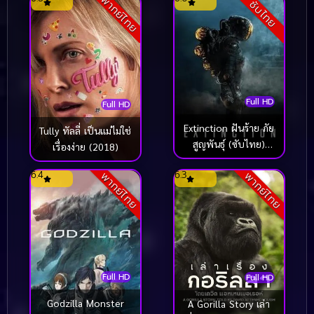
พากย์ไทย
อมตะ (2026)
ซับไทย
Full HD
Full HD
Extinction ฝันร้าย ภัย
Tully ทัลลี่ เป็นแม่ไม่ใช่
สูญพันธุ์ (ซับไทย)
เรื่องง่าย (2018)
(2018)
6.4
6.3
พากย์ไทย
พากย์ไทย
Full HD
Full HD
Godzilla Monster
A Gorilla Story เล่า