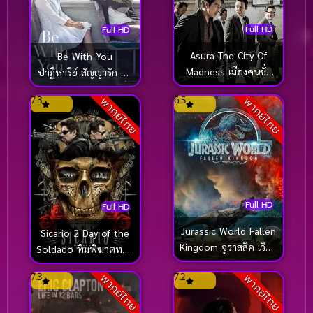
Full HD
Full HD
Asura The City Of
Be With You
Madness เมืองคนชั่ว
ปาฏิหาริย์ สัญญารัก ฤดู
(แล้วเราจะกลัวใคร)
ฝน (2018)
7.3
6.5
พากย์ไทย
พากย์ไทย
(2016)
Full HD
Full HD
Jurassic World Fallen
Sicario 2 Day of the
Kingdom จูราสสิค เวิลด์
Soldado ทีมพิฆาตทะลุ
อาณาจักรล่มสลาย
แดนเดือด 2 (2018)
7.3
7.2
พากย์ไทย
พากย์ไทย
(2018)