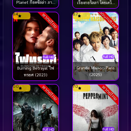
Planet ก็อดซิลล่า ภาค
เรื่องกอริลลา โดยเดวิด
1 (2017)
แอทเทนเบอเรอห์ เซอร์
Soundtrack
6.4
6.7
พากย์ไทย
เดวิด (2026)
Full HD
Full HD
Grande Maison Paris
Burning Betrayal ไฟ
(2025)
ทรยศ (2023)
0.0
7.0
พากย์ไทย
พากย์ไทย
Full HD
Full HD