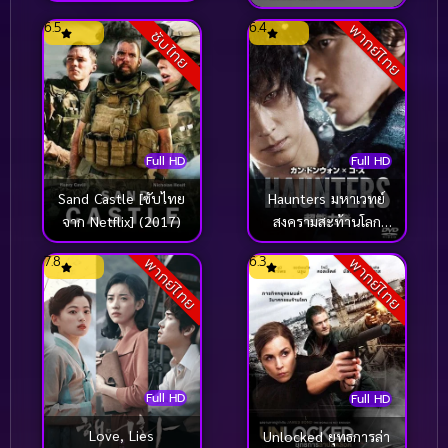
จะได้มากกว่าหนึ่ง
6.5
6.4
พากย์ไทย
(2000)
ซับไทย
Full HD
Full HD
Haunters มหาเวทย์
Sand Castle [ซับไทย
สงครามสะท้านโลก
จาก Netflix] (2017)
(2010)
7.8
6.3
พากย์ไทย
พากย์ไทย
Full HD
Full HD
Love, Lies
Unlocked ยุทธการล่า