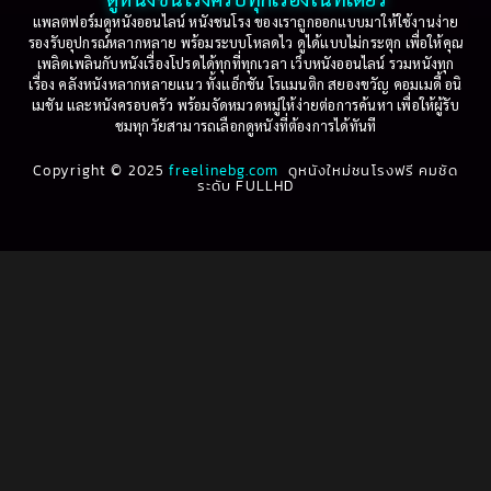
Based on Novel
(16)
1999
1998
แพลตฟอร์มดูหนังออนไลน์ หนังชนโรง ของเราถูกออกแบบมาให้ใช้งานง่าย
รองรับอุปกรณ์หลากหลาย พร้อมระบบโหลดไว ดูได้แบบไม่กระตุก เพื่อให้คุณ
Betrayal
(1)
1997
1996
เพลิดเพลินกับหนังเรื่องโปรดได้ทุกที่ทุกเวลา เว็บหนังออนไลน์ รวมหนังทุก
เรื่อง คลังหนังหลากหลายแนว ทั้งแอ็กชัน โรแมนติก สยองขวัญ คอมเมดี้ อนิ
1995
1994
เมชัน และหนังครอบครัว พร้อมจัดหมวดหมู่ให้ง่ายต่อการค้นหา เพื่อให้ผู้รับ
Biography
(3)
ชมทุกวัยสามารถเลือกดูหนังที่ต้องการได้ทันที
1993
1992
Biography ชีวประวัติ
(61)
Copyright © 2025
1991
freelinebg.com
ดูหนังใหม่ชนโรงฟรี คมชัด
1990
ระดับ FULLHD
1989
1988
Biography ชีวิตจริง
(80)
1987
1986
Black Comedy
(16)
1985
1984
Classic คลาสสิค
(1)
1983
1982
1981
1980
Classic หนังคลาสสิก
(264)
1979
1978
Classic หนังคลาสสิก
(22)
1977
1976
Classic หนังคลาสสิก
(46)
1975
1974