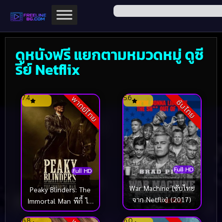
ดูหนังฟรี แยกตามหมวดหมู่ ดูซี
รีย์ Netflix
7.4
5.6
พากย์ไทย
ซับไทย
Full HD
Full HD
War Machine [ซับไทย
Peaky Blinders: The
จาก Netflix] (2017)
Immortal Man พีกี้ ไบ
ลน์เดอร์ส: ชายผู้เป็น
6.8
6.0