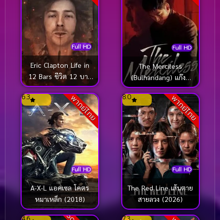
Full HD
Full HD
Eric Clapton Life in
The Merciless
12 Bars ชีวิต 12 บาร์
(Bulhandang) แก๊งค์
ล่าฝัน (2017)
ระห่ำ โหดทะลุพิกัด
6.3
8.0
พากย์ไทย
พากย์ไทย
(2017)
Full HD
Full HD
A-X-L แอคเซล โคตร
The Red Line เส้นตาย
หมาเหล็ก (2018)
สายลวง (2026)
4.6
7.3