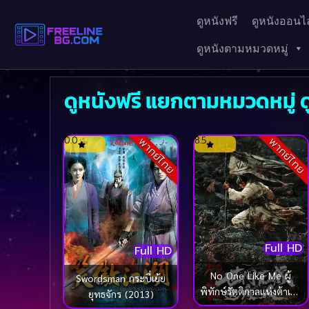
ดูหนังฟรี
ดูหนังออนไล
ดูหนังตามหมวดหมู่
ดูหนังฟรี แยกตามหมวดหมู่ 
0.0
8.5
พากย์ไทย
พากย์ไทย
Full HD
Full HD
No One Like Me ผู้
Swordsman กระบี่เย้ย
พิทักษ์รัตติกาลแห่งต้าเฟิ่ง
ยุทธจักร (2013)
ภาคพิเศษ (2025)