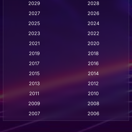
Animation การ์ตูน
(236)
2029
2028
2027
2026
Animation การ์ตูน
(32)
2025
2024
Animation อนิเมชั่น
(1)
2023
2022
Animation แอนิเมชั่น
(1)
2021
2020
2019
2018
Animation แอนิเมชัน
(1)
2017
2016
Anthology
(2)
2015
2014
Apple TV
(20)
2013
2012
2011
2010
Apple TV+
(318)
2009
2008
Based on a True Story สร้างจากเรื่องจริง
(2)
2007
2006
Based on a True Story เรื่องจริง
(75)
2005
2004