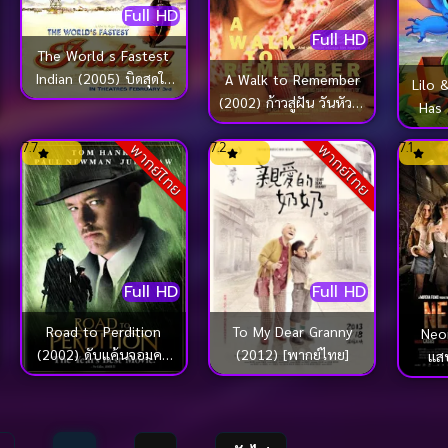
Full HD
Full HD
The World s Fastest
Indian (2005) บิดสุดใจ
A Walk to Remember
Lilo 
แรงเกินฝัน
(2002) ก้าวสู่ฝัน วันหัวใจ
Has 
พบรัก
ลีโล แ
ับ
7.7
7.2
7.1
พากย์ไทย
พากย์ไทย
Full HD
Full HD
To My Dear Granny
Road to Perdition
Neo
(2012) [พากย์ไทย]
(2002) ดับแค้นจอมคน
แส
เพชฌฆาต