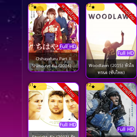
7.5
7.2
พากย์ไทย
พากย์ไทย
(2014) ขบวนการกุ๊กกุ๊กกู๋
ตอนเพื่อนซี้ผีจอมป่วน 2
Full HD
Full HD
Chihayafuru Part II
Woodlawn (2015) หัวใจ
Shimo no Ku (2016) จิ
ทรนง (ซับไทย)
ฮายะ กลอนรักพิชิตใจเธอ
2 [ซับไทย]
6.1
7.2
พากย์ไทย
ซับไทย
Full HD
Full HD
Straight A’s (2013) รัก