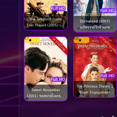
Full HD
Full HD
The Greatest Game
Enchanted (2007)
Ever Played (2005) เกม
มหัศจรรย์รักข้ามภพ
ยิ่งใหญ่…ชัยชนะเหนือ
พากย์ไทย/ซ
ความฝัน
6.7
6.0
พากย์ไทย
Full HD
Full HD
The Princess Diaries 2
Sweet November
Royal Engagement
(2001) ขอสะกดใจเธอชั่ว
(2004) บันทึกรักเจ้าหญิง
นิรันดร์
วุ่นลุ้นวิวาห์