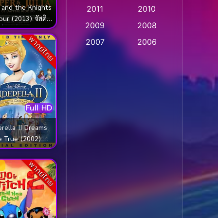
 and the Knights
2011
2010
Apple TV
(20)
our (2013) จัสติน
2009
2008
ัศวินวัยเกรียน
Apple TV+
(318)
พากย์ไทย
2007
2006
Based on a True Story
2005
2004
สร้างจากเรื่องจริง
(2)
2003
2002
2001
2000
Based on a True Story
เรื่องจริง
(36)
Full HD
1999
1998
1997
1996
Based on a True Story
erella II Dreams
เรื่องจริง
(74)
 True (2002) ซิ
1995
1994
เรลล่า สร้างรัก ดั่ง
1993
1992
Based on Novel
(16)
ใจฝัน
พากย์ไทย
1991
1990
Betrayal
(1)
1989
1988
Biography
(3)
1987
1986