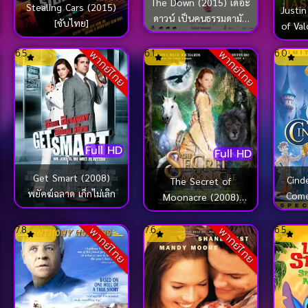
The Down (2015) เดอะ
Stealing Cars (2015)
Justin
ดาวน์ เป็นคนธรรมดามัน
[ซับไทย]
of Val
ง่ายไป
อ
6.5
6.1
6.0
พากย์ไทย
พากย์ไทย
Full HD
Full HD
Get Smart (2008)
Cind
The Secret of
พยัคฆ์ฉลาด เก็กไม่เลิก
Come
Moonacre (2008)
นเดอร์
อภินิหารมนตรามหัศจรรย์
7.8
7.6
6.5
พากย์ไทย
พากย์ไทย