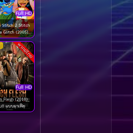
1985
1984
Biography ชีวประวัติ
Full HD
(61)
1983
1982
1981
1980
& Stitch 2 Stitch
Biography ชีวิตจริง
(78)
a Glitch (2005)
1979
1978
อนด์ สติทช์ ภาค 2
Black Comedy
(16)
1977
1976
พากย์ไทย
Classic คลาสสิค
(1)
1975
1974
1973
1972
Classic หนังคลาสสิก
1971
1970
(22)
1969
1968
Full HD
Classic หนังคลาสสิก
1964
1963
(46)
n Flesh (2010)
1962
1960
บ!! แบบมาเฟีย
Classic หนังคลาสสิก
1956
1954
(262)
1950
1940
Comedy คอมเมดี้
(1)