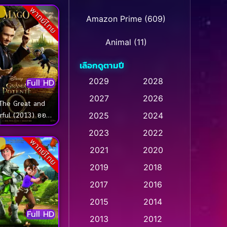
พากย์ไทย
Amazon Prime
(609)
Animal
(11)
เลือกดูตามปี
Animation การ์ตูน
(235)
2029
2028
Full HD
2027
2026
Animation การ์ตูน
(32)
The Great and
rful (2013) ออซ
2025
2024
Animation การ์ตูน
(28)
รย์พ่อมดผู้ยิ่งใหญ่
2023
2022
พากย์ไทย
Animation อนิเมชั่น
(1)
2021
2020
2019
2018
Animation แอนิเมชัน
(1)
2017
2016
Animation แอนิเมชั่น
(1)
2015
2014
Full HD
Anthology
(2)
2013
2012