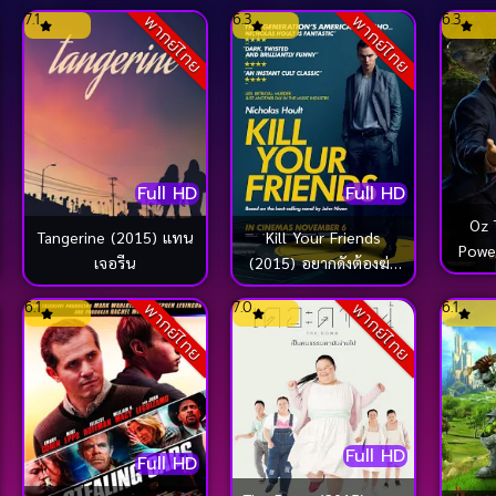
ลับแห่งต้นกำเนิด…เมี้ยว
7.1
6.3
6.3
พากย์ไทย
พากย์ไทย
Full HD
Full HD
Oz 
Tangerine (2015) แทน
Kill Your Friends
Powe
เจอรีน
(2015) อยากดังต้องฆ่า
มหัศจร
เพื่อน
6.1
7.0
6.1
พากย์ไทย
พากย์ไทย
Full HD
Full HD