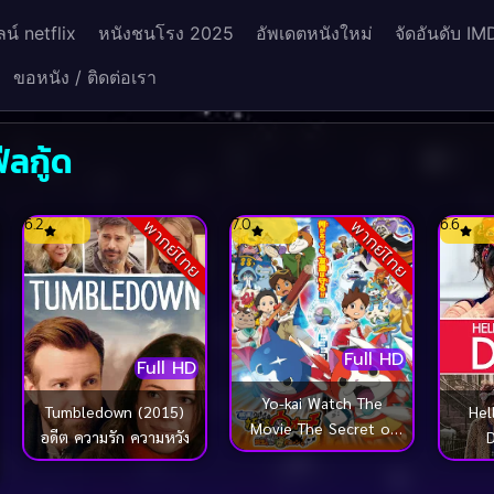
น์ netflix
หนังชนโรง 2025
อัพเดตหนังใหม่
จัดอันดับ IM
ขอหนัง / ติดต่อเรา
ีลกู้ด
6.2
7.0
6.6
พากย์ไทย
พากย์ไทย
Full HD
Full HD
Yo-kai Watch The
Tumbledown (2015)
Hel
Movie The Secret of
อดีต ความรัก ความหวัง
D
Birth Meow! (2016) โย
ไควอช เดอะมูฟวี่ ความ