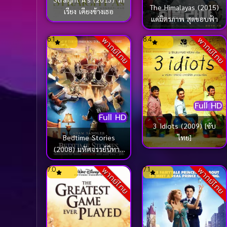
The Himalayas (2015)
เรียง เคียงข้างเธอ
แด่มิตรภาพ สุดขอบฟ้า
6.1
8.4
พากย์ไทย
พากย์ไทย
Full HD
Full HD
3 Idiots (2009) [ซับ
ไทย]
Bedtime Stories
(2008) มหัศจรรย์นิทาน
ก่อนนอน
7.0
7.1
พากย์ไทย
พากย์ไทย