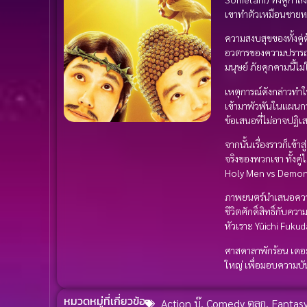
เขาทำตัวเหมือนชายหน
ความสงบสุขของทั้งคู่
อวตารของความปรารถนา
มนุษย์ ภัยคุกคามนี้ไม
เหตุการณ์ดังกล่าวทำให
เข้ามาพัวพันในแผนการ
ข้อเสนอที่ไม่อาจปฏิเส
จากนั้นเรื่องราวก็เข
จริงของพวกเขา ทั้งคู่
Holy Men vs Demon
ภาพยนตร์นำเสนอความ
ชีวิตศักดิ์สิทธิ์กับ
หัวเราะ Yûichi Fuku
ศาสดาลาพักร้อน เดอะมู
ใหญ่ เพื่อมอบความบัน
หมวดหมู่ที่เกี่ยวข้อ
Action บู๊
,
Comedy ตลก
,
Fantas