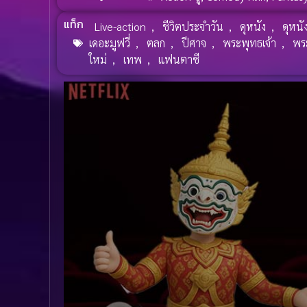
แท็ก
Live-action
,
ชีวิตประจำวัน
,
ดุหนัง
,
ดุหนั
เดอะมูฟวี่
,
ตลก
,
ปีศาจ
,
พระพุทธเจ้า
,
พร
ใหม่
,
เทพ
,
แฟนตาซี