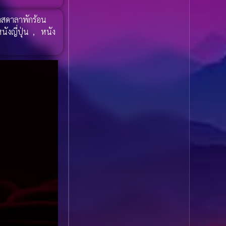
1985
1984
Biography ชีวประวัติ
าสดาลาพักร้อน
(61)
1983
1982
นังญี่ปุ่น
,
หนัง
1981
1980
Biography ชีวิตจริง
(80)
1979
1978
Black Comedy
(16)
1977
1976
Classic คลาสสิค
(1)
1975
1974
1973
1972
Classic หนังคลาสสิก
1971
1970
(22)
1969
1968
Classic หนังคลาสสิก
1964
1963
(46)
1962
1960
Classic หนังคลาสสิก
1956
1954
(268)
1950
1940
Comedy คอมเมดี้
(1)