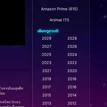
Amazon Prime
(615)
Animal
(11)
เลือกดูตามปี
Animation การ์ตูน
(237)
2029
2028
2027
2026
Animation การ์ตูน
(32)
2025
2024
Animation การ์ตูน
(28)
2023
2022
Animation อนิเมชั่น
(1)
2021
2020
2019
2018
Animation แอนิเมชัน
(1)
2017
2016
างจากมังงะสุดฮิต
Animation แอนิเมชั่น
(1)
ก่อน
2015
2014
รับบทโดย Shota
Anthology
(2)
2013
2012
 ในกรุงโตเกียว พวก