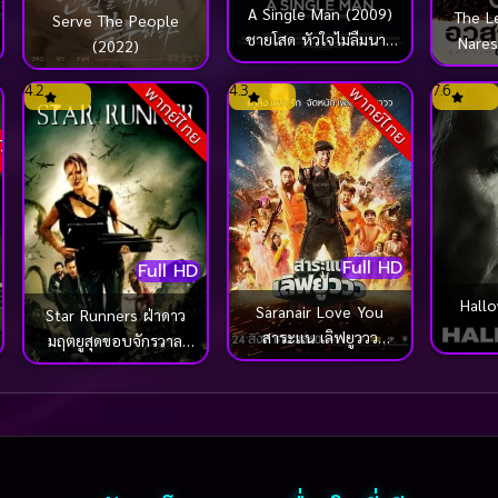
A Single Man (2009)
The L
Serve The People
ชายโสด หัวใจไม่ลืมนาย
Nare
(2022)
[ซับไทย]
สมเด
S
o
u
n
d
t
r
a
c
k
ั
บ
ไ
ท
ย
4.2
4.3
7.6
พากย์ไทย
พากย์ไทย
มหารา
หง
Full HD
Full HD
Hallowee
Saranair Love You
Star Runners ฝ่าดาว
สาระแน เลิฟยูววว
มฤตยูสุดขอบจักรวาล
(2017)
(2009)