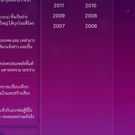
2011
2010
Apple TV
(20)
2009
2008
ta) ซึ่งเป็นร่าง
Apple TV+
(318)
ใหญ่ ได้บุกโจมตีโลก
2007
2006
Based on a True Story
2005
2004
ง ทวยเทพ และ เหล่ามาร
สร้างจากเรื่องจริง
(2)
2003
2002
มาแจ้งข่าว และยื่น
2001
2000
Based on a True Story
งปลดปล่อยพลังที่แท้
เรื่องจริง
(36)
1999
1998
สู่ มหาสงคราม ระหว่าง
1997
1996
Based on a True Story
เรื่องจริง
(77)
กการเปรียบเทียบ
1995
1994
สนใจและสร้างเสียง
1993
1992
Based on Novel
(16)
า
1991
1990
กับฉากต่อสู้ที่ยิ่ง
Betrayal
(1)
on รอคอยอย่างแท้จริง
1989
1988
Biography
(3)
1987
1986