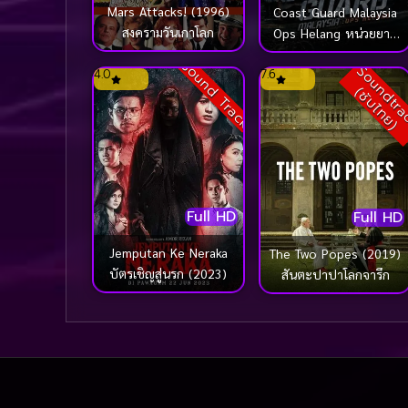
Mars Attacks! (1996)
Coast Guard Malaysia
สงครามวันเกาโลก
Ops Helang หน่วยยาม
ฝั่งมาเลเซีย ปฏิบัติการเฮอ
Sound Track
ซ
4.0
7.6
หลาง (2023)
(
)
Full HD
Full HD
Jemputan Ke Neraka
The Two Popes (2019)
บัตรเชิญสู่นรก (2023)
สันตะปาปาโลกจารึก