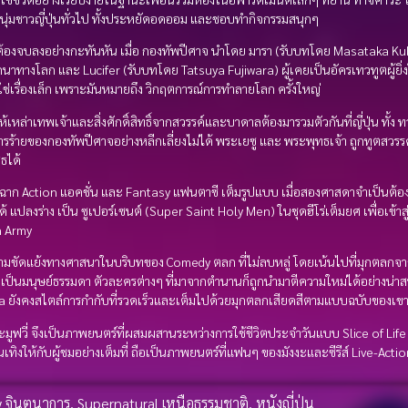
ุ่มชาวญี่ปุ่นทั่วไป ทั้งประหยัดอดออม และชอบทำกิจกรรมสนุกๆ
ต้องจบลงอย่างกะทันหัน เมื่อ กองทัพปีศาจ นำโดย มารา (รับบทโดย Masataka Kubo
ทางโลก และ Lucifer (รับบทโดย Tatsuya Fujiwara) ผู้เคยเป็นอัครเทวทูตผู้ยิ่ง
่ใช่เรื่องเล็ก เพราะมันหมายถึง วิกฤตการณ์การทำลายโลก ครั้งใหญ่
้เหล่าเทพเจ้าและสิ่งศักดิ์สิทธิ์จากสวรรค์และบาดาลต้องมารวมตัวกันที่ญี่ปุ่น ทั้
ร้ายของกองทัพปีศาจอย่างหลีกเลี่ยงไม่ได้ พระเยซู และ พระพุทธเจ้า ถูกทูตสวรรค์
ธได้
้าสู่ฉาก Action แอคชั่น และ Fantasy แฟนตาซี เต็มรูปแบบ เมื่อสองศาสดาจำเป็นต้อ
ได้ แปลงร่าง เป็น ซูเปอร์เซนต์ (Super Saint Holy Men) ในชุดฮีโร่เต็มยศ เพื่อเข้า
 Army
ขัดแย้งทางศาสนาในบริบทของ Comedy ตลก ที่ไม่ลบหลู่ โดยเน้นไปที่มุกตลกจา
ความเป็นมนุษย์ธรรมดา ตัวละครต่างๆ ที่มาจากตำนานก็ถูกนำมาตีความใหม่ได้อย่างน่า
da ยังคงสไตล์การกำกับที่รวดเร็วและเต็มไปด้วยมุกตลกเสียดสีตามแบบฉบับของเข
ฟวี่ จึงเป็นภาพยนตร์ที่ผสมผสานระหว่างการใช้ชีวิตประจำวันแบบ Slice of Life เข้า
เทิงให้กับผู้ชมอย่างเต็มที่ ถือเป็นภาพยนตร์ที่แฟนๆ ของมังงะและซีรีส์ Live-Acti
y จินตนาการ
,
Supernatural เหนือธรรมชาติ
,
หนังญี่ปุ่น