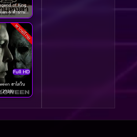
รุ่น
(21)
egend of King
suan 6 ตำนาน
Community
(1)
็จพระนเรศวร
พากย์ไทย
ช ภาค 6 อวสาน
Contemporary ร่วมสมัย
สา (2015)
(1)
Crime อาชญากรรม
(114)
Full HD
Crime อาชญากรรม
(723)
n ฮาโลวีน
(2018)
Crime อาชญากากรรม
(1)
Cult Film
(9)
Culture
(15)